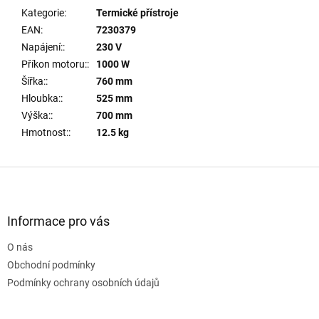
Kategorie
:
Termické přístroje
EAN
:
7230379
Napájení:
:
230 V
Příkon motoru:
:
1000 W
Šířka:
:
760 mm
Hloubka:
:
525 mm
Výška:
:
700 mm
Hmotnost:
:
12.5 kg
Z
á
p
a
Informace pro vás
t
O nás
í
Obchodní podmínky
Podmínky ochrany osobních údajů