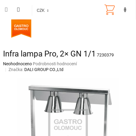
Přejít
na
CZK
obsah
Infra lampa Pro, 2× GN 1/1
7230379
Průměrné
Neohodnoceno
Podrobnosti hodnocení
hodnocení
Značka:
DALI GROUP CO.,Ltd
produktu
je
0,0
z
5
hvězdiček.