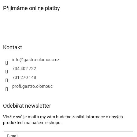
Přijímáme online platby
Kontakt
info
@
gastro-olomouc.cz
734 402 722
731 270 148
profi.gastro.olomouc
Odebírat newsletter
Vložte svůj e-mail a my vám budeme zasílat informace o nových
produktech na našem e-shopu.
E-mail