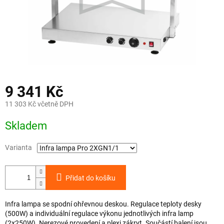
9 341 Kč
11 303 Kč včetně DPH
Měrná
Skladem
cena:
Varianta
Přidat do košíku
Infra lampa se spodní ohřevnou deskou. Regulace teploty desky
(500W) a individuální regulace výkonu jednotlivých infra lamp
(2x250W). Nerezové provedení a plexi zákryt. Součástí balení jsou