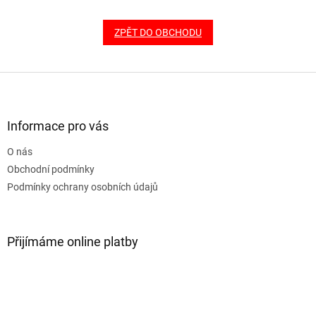
ZPĚT DO OBCHODU
Z
á
p
a
Informace pro vás
t
O nás
í
Obchodní podmínky
Podmínky ochrany osobních údajů
Přijímáme online platby