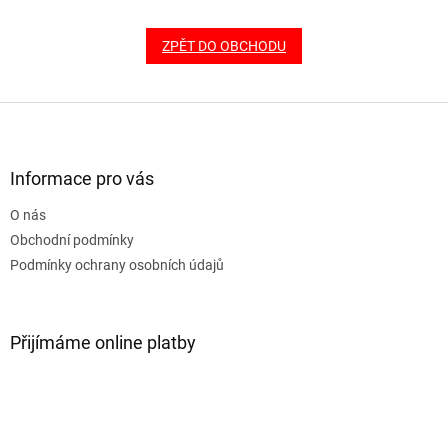
ZPĚT DO OBCHODU
Z
á
p
a
Informace pro vás
t
O nás
í
Obchodní podmínky
Podmínky ochrany osobních údajů
Přijímáme online platby