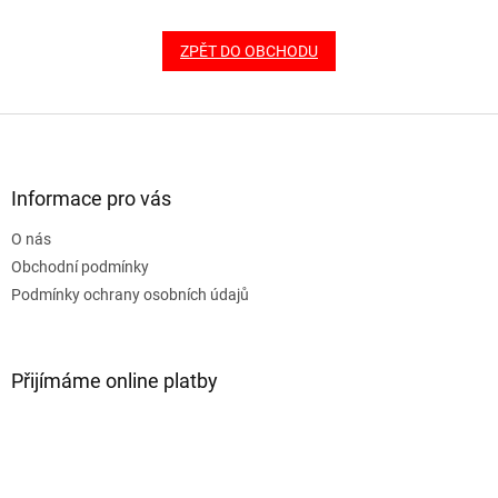
ZPĚT DO OBCHODU
Z
á
p
a
Informace pro vás
t
O nás
í
Obchodní podmínky
Podmínky ochrany osobních údajů
Přijímáme online platby