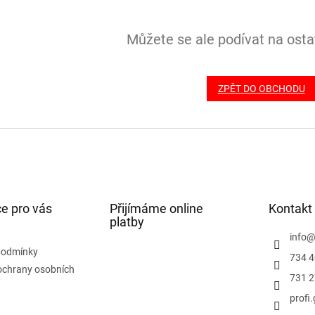
Můžete se ale podívat na ostat
ZPĚT DO OBCHODU
e pro vás
Přijímáme online
Kontakt
platby
info
podmínky
734 4
ochrany osobních
731 2
profi