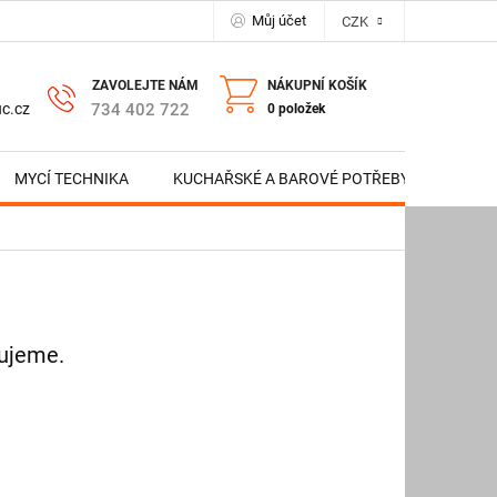
Můj účet
CZK
NÁKUPNÍ KOŠÍK
734 402 722
c.cz
0 položek
MYCÍ TECHNIKA
KUCHAŘSKÉ A BAROVÉ POTŘEBY
NERE
vujeme.