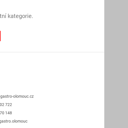
ní kategorie.
@
gastro-olomouc.cz
02 722
70 148
.gastro.olomouc