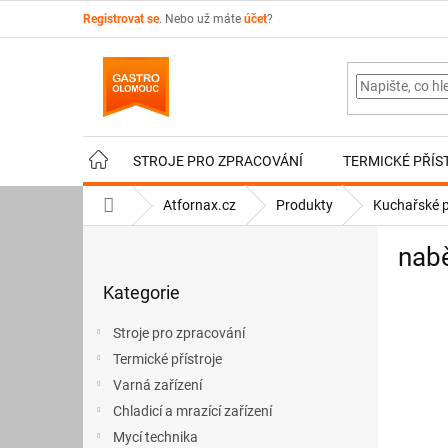
Přejít
Registrovat se
. Nebo už máte
účet
?
na
obsah
STROJE PRO ZPRACOVÁNÍ
TERMICKÉ PŘÍS
Domů
Atfornax.cz
Produkty
Kuchařské 
P
nabě
o
Přeskočit
s
Kategorie
kategorie
t
r
Stroje pro zpracování
a
Termické přístroje
n
Varná zařízení
n
í
Chladicí a mrazící zařízení
p
Mycí technika