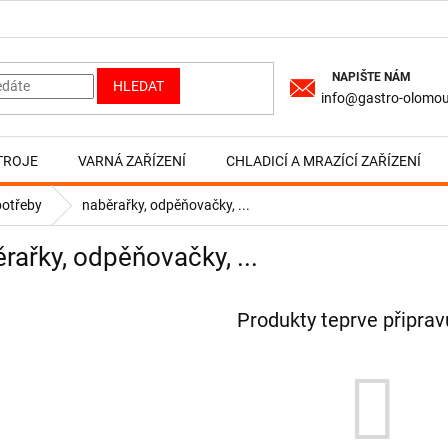
HLEDAT
info@gastro-olomou
TROJE
VARNÁ ZAŘÍZENÍ
CHLADICÍ A MRAZÍCÍ ZAŘÍZENÍ
potřeby
naběrařky, odpěňovačky, ...
rařky, odpěňovačky, ...
Produkty teprve připra