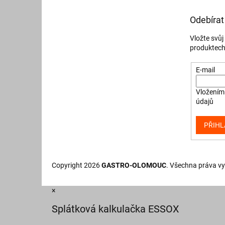
Odebírat
Vložte svů
produktech
E-mail
Vložením 
údajů
PŘIHL
Copyright 2026
GASTRO-OLOMOUC
. Všechna práva v
×
Splátková kalkulačka ESSOX