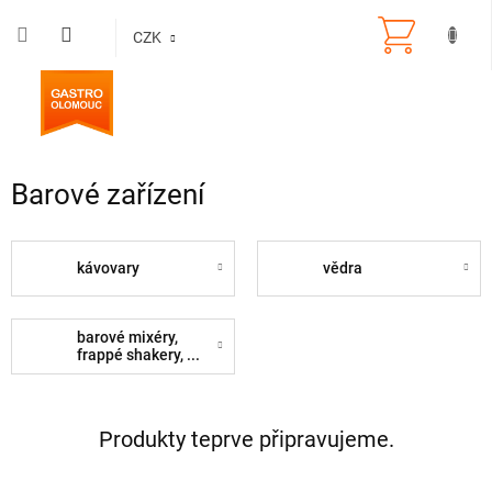
Přejít
na
CZK
obsah
Barové zařízení
kávovary
vědra
barové mixéry,
frappé shakery, ...
Produkty teprve připravujeme.