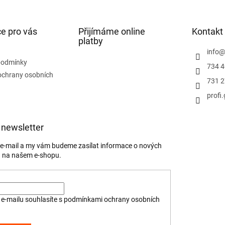
u
e pro vás
Přijímáme online
Kontakt
platby
info
podmínky
734 4
ochrany osobních
731 2
profi
 newsletter
j e-mail a my vám budeme zasílat informace o nových
 na našem e-shopu.
e-mailu souhlasíte s
podmínkami ochrany osobních