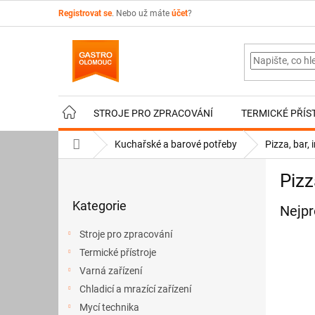
Přejít
Registrovat se
. Nebo už máte
účet
?
na
obsah
STROJE PRO ZPRACOVÁNÍ
TERMICKÉ PŘÍS
Domů
Kuchařské a barové potřeby
Pizza, bar, 
P
Pizz
o
Přeskočit
s
Kategorie
kategorie
Nejpr
t
r
Stroje pro zpracování
a
Termické přístroje
n
Varná zařízení
n
í
Chladicí a mrazící zařízení
p
Mycí technika