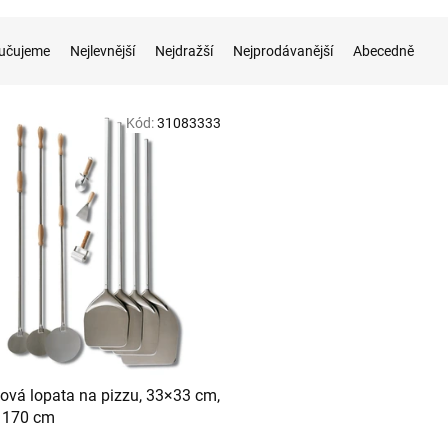
učujeme
Nejlevnější
Nejdražší
Nejprodávanější
Abecedně
Kód:
31083333
ková lopata na pizzu, 33×33 cm,
 170 cm