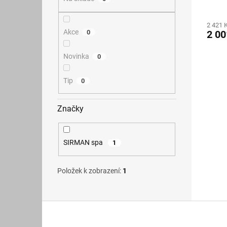
2 421 
Akce
0
2 00
Novinka
0
Tip
0
Značky
SIRMAN spa
1
Položek k zobrazení:
1
Z
á