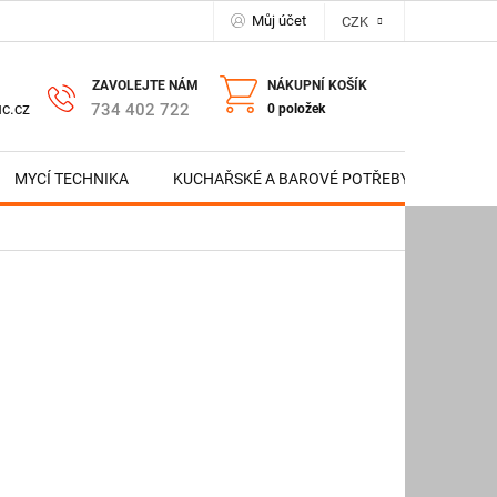
Můj účet
CZK
NÁKUPNÍ KOŠÍK
734 402 722
c.cz
0 položek
MYCÍ TECHNIKA
KUCHAŘSKÉ A BAROVÉ POTŘEBY
NERE