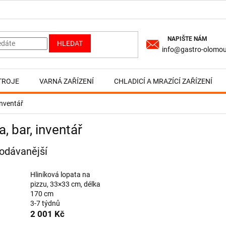
HLEDAT
info@gastro-olomou
TROJE
VARNÁ ZAŘÍZENÍ
CHLADICÍ A MRAZÍCÍ ZAŘÍZENÍ
inventář
a, bar, inventář
odávanější
Hliníková lopata na
pizzu, 33×33 cm, délka
170 cm
3-7 týdnů
2 001 Kč