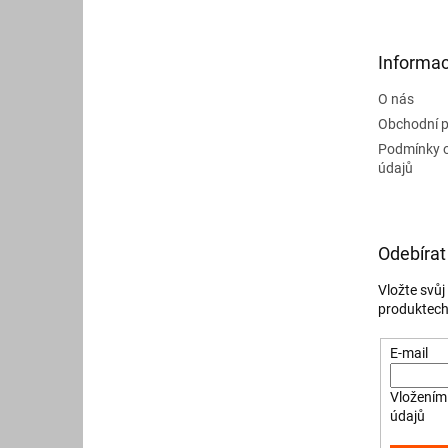
p
a
t
Informac
í
O nás
Obchodní 
Podmínky 
údajů
Odebírat
Vložte svů
produktech
E-mail
Vložením 
údajů