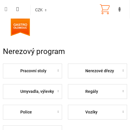
Přejít
na
CZK
obsah
Nerezový program
Pracovní stoly
Nerezové dřezy
Umyvadla, výlevky
Regály
Police
Vozíky