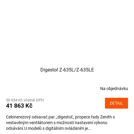
Digestoř Z-635L/Z-635LE
Na objednávku
50 654 Kč včetně DPH
DETAIL
41 863 Kč
Celonerezový odsavač par ,,digestoř,, propece řady Zenith s
vestavěným ventilátorem s možností nastavení výkonu
odsávání.U modelů s digitálním ovládáním je...