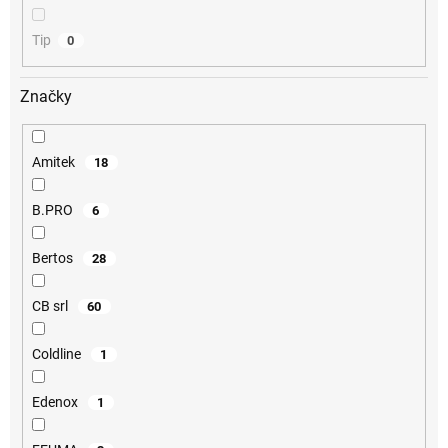
Tip
0
Značky
Amitek
18
B.PRO
6
Bertos
28
CB srl
60
Coldline
1
Edenox
1