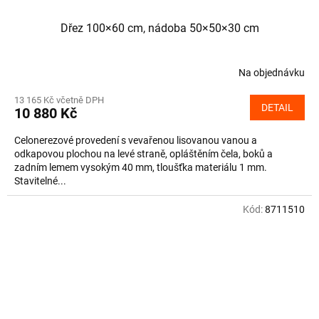
Dřez 100×60 cm, nádoba 50×50×30 cm
Na objednávku
13 165 Kč včetně DPH
DETAIL
10 880 Kč
Celonerezové provedení s vevařenou lisovanou vanou a
odkapovou plochou na levé straně, opláštěním čela, boků a
zadním lemem vysokým 40 mm, tloušťka materiálu 1 mm.
Stavitelné...
Kód:
8711510