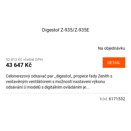
Digestoř Z-935/Z-935E
Na objednávku
52 813 Kč včetně DPH
DETAIL
43 647 Kč
Celonerezový odsavač par ,,digestoř,, propece řady Zenith s
vestavěným ventilátorem s možností nastavení výkonu
odsávání.U modelů s digitálním ovládáním je...
Kód:
6171532