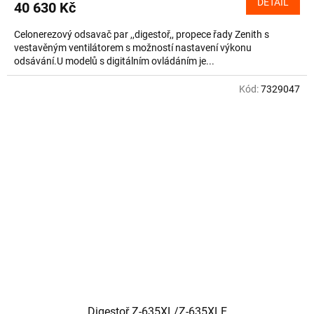
DETAIL
40 630 Kč
Celonerezový odsavač par ,,digestoř,, propece řady Zenith s
vestavěným ventilátorem s možností nastavení výkonu
odsávání.U modelů s digitálním ovládáním je...
Kód:
7329047
Digestoř Z-635XL/Z-635XLE