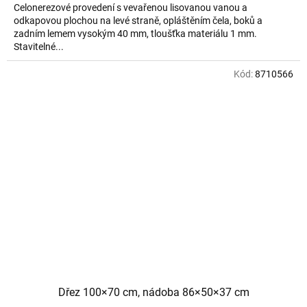
Celonerezové provedení s vevařenou lisovanou vanou a
odkapovou plochou na levé straně, opláštěním čela, boků a
zadním lemem vysokým 40 mm, tloušťka materiálu 1 mm.
Stavitelné...
Kód:
8710566
Dřez 100×70 cm, nádoba 86×50×37 cm