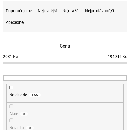
Ř
a
Doporučujeme
Nejlevnější
Nejdražší
Nejprodávanější
z
e
Abecedně
n
í
p
Cena
r
o
2031
Kč
194946
Kč
d
u
k
t
ů
Na skladě
155
Akce
0
Novinka
0