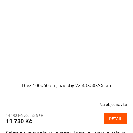
Dřez 100×60 cm, nádoby 2× 40×50×25 cm
Na objednávku
14 193 Kč včetně DPH
DETAIL
11 730 Kč
Celonerezové provedení s vevařenou lisovanou vanou, opláštěním