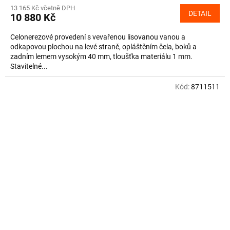
13 165 Kč včetně DPH
DETAIL
10 880 Kč
Celonerezové provedení s vevařenou lisovanou vanou a
odkapovou plochou na levé straně, opláštěním čela, boků a
zadním lemem vysokým 40 mm, tloušťka materiálu 1 mm.
Stavitelné...
Kód:
8711511