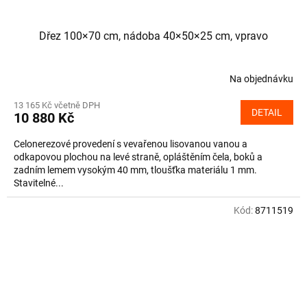
Dřez 100×70 cm, nádoba 40×50×25 cm, vpravo
Na objednávku
13 165 Kč včetně DPH
DETAIL
10 880 Kč
Celonerezové provedení s vevařenou lisovanou vanou a
odkapovou plochou na levé straně, opláštěním čela, boků a
zadním lemem vysokým 40 mm, tloušťka materiálu 1 mm.
Stavitelné...
Kód:
8711519