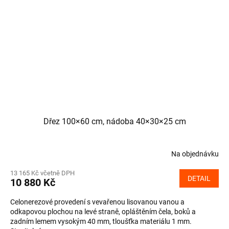
Dřez 100×60 cm, nádoba 40×30×25 cm
Na objednávku
13 165 Kč včetně DPH
DETAIL
10 880 Kč
Celonerezové provedení s vevařenou lisovanou vanou a
odkapovou plochou na levé straně, opláštěním čela, boků a
zadním lemem vysokým 40 mm, tloušťka materiálu 1 mm.