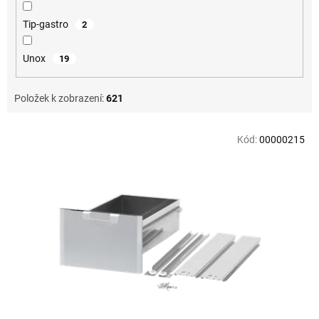
Tip-gastro
2
Unox
19
Položek k zobrazení:
621
V
Kód:
00000215
ý
p
i
s
p
r
o
d
u
k
t