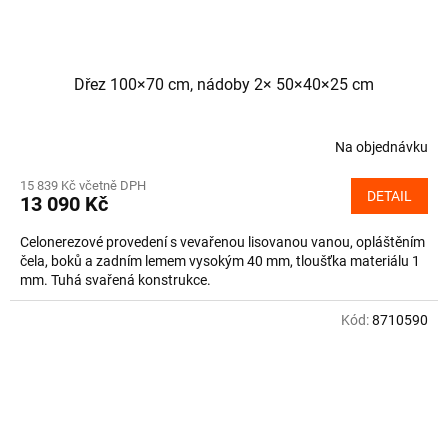
Dřez 100×70 cm, nádoby 2× 50×40×25 cm
Na objednávku
15 839 Kč včetně DPH
DETAIL
13 090 Kč
Celonerezové provedení s vevařenou lisovanou vanou, opláštěním
čela, boků a zadním lemem vysokým 40 mm, tloušťka materiálu 1
mm. Tuhá svařená konstrukce.
Kód:
8710590