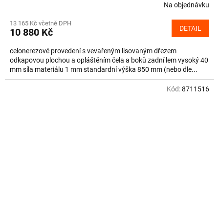
Na objednávku
13 165 Kč včetně DPH
DETAIL
10 880 Kč
celonerezové provedení s vevařeným lisovaným dřezem
odkapovou plochou a opláštěním čela a boků zadní lem vysoký 40
mm síla materiálu 1 mm standardní výška 850 mm (nebo dle...
Kód:
8711516