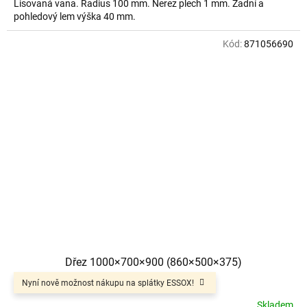
Lisovaná vana. Radius 100 mm. Nerez plech 1 mm. Zadní a
pohledový lem výška 40 mm.
Kód:
871056690
Dřez 1000×700×900 (860×500×375)
Nyní nově možnost nákupu na splátky ESSOX!
Skladem