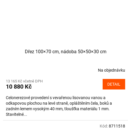
Dřez 100×70 cm, nádoba 50×50×30 cm
Na objednávku
13 165 Kč včetně DPH
DETAIL
10 880 Kč
Celonerezové provedení s vevařenou lisovanou vanou a
odkapovou plochou na levé straně, opláštěním čela, boků a
zadním lemem vysokým 40 mm, tloušťka materiálu 1 mm.
Stavitelné...
Kód:
8711518