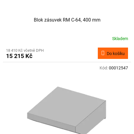
ů
Blok zásuvek RM C-64, 400 mm
Skladem
18 410 Kč včetně DPH
Do košíku
15 215 Kč
Kód:
00012547