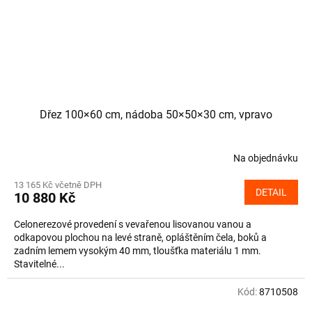
Dřez 100×60 cm, nádoba 50×50×30 cm, vpravo
Na objednávku
13 165 Kč včetně DPH
DETAIL
10 880 Kč
Celonerezové provedení s vevařenou lisovanou vanou a
odkapovou plochou na levé straně, opláštěním čela, boků a
zadním lemem vysokým 40 mm, tloušťka materiálu 1 mm.
Stavitelné...
Kód:
8710508