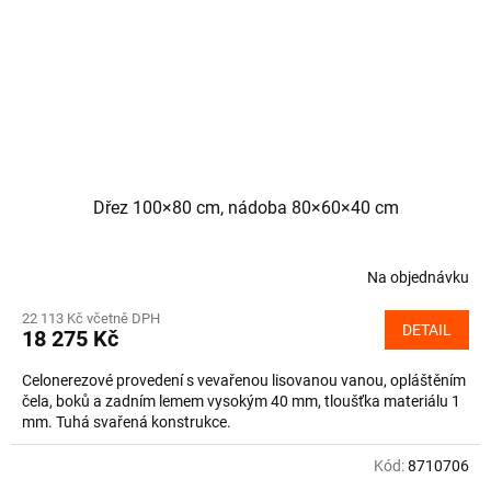
Dřez 100×80 cm, nádoba 80×60×40 cm
Na objednávku
22 113 Kč včetně DPH
DETAIL
18 275 Kč
Celonerezové provedení s vevařenou lisovanou vanou, opláštěním
čela, boků a zadním lemem vysokým 40 mm, tloušťka materiálu 1
mm. Tuhá svařená konstrukce.
Kód:
8710706