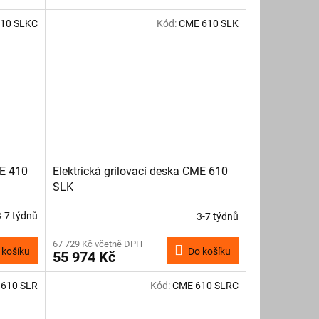
10 SLKC
Kód:
CME 610 SLK
ME 410
Elektrická grilovací deska CME 610
SLK
3-7 týdnů
3-7 týdnů
67 729 Kč včetně DPH
 košíku
Do košíku
55 974 Kč
610 SLR
Kód:
CME 610 SLRC