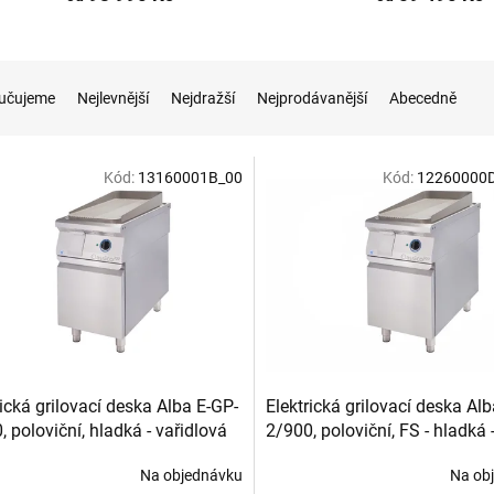
učujeme
Nejlevnější
Nejdražší
Nejprodávanější
Abecedně
Kód:
13160001B_00
Kód:
12260000
rická grilovací deska Alba E-GP-
Elektrická grilovací deska Al
, poloviční, hladká - vařidlová
2/900, poloviční, FS - hladká 
prostor s policí
Na objednávku
Na ob