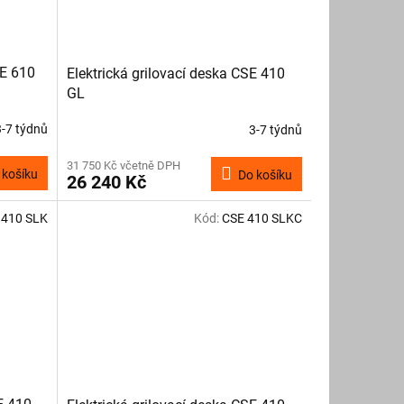
ME 610
Elektrická grilovací deska CSE 410
GL
3-7 týdnů
3-7 týdnů
31 750 Kč včetně DPH
 košíku
Do košíku
26 240 Kč
 410 SLK
Kód:
CSE 410 SLKC