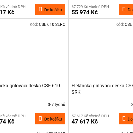
 Kč včetně DPH
67 729 Kč včetně DPH
Do košíku
Do
17 Kč
55 974 Kč
Kód:
CSE 610 SLRC
Kód:
CSE
rická grilovací deska CSE 610
Elektrická grilovací deska CS
SRK
3-7 týdnů
 Kč včetně DPH
57 617 Kč včetně DPH
Do košíku
Do
74 Kč
47 617 Kč