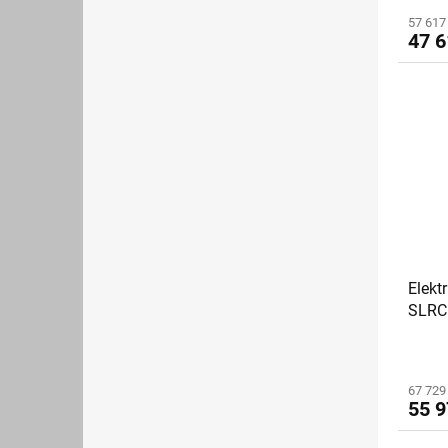
57 617
47 6
Elekt
SLRC
67 729
55 9