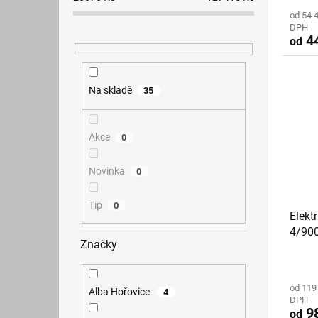
od 54 
DPH
44
od
Na skladě
35
Akce
0
Novinka
0
Tip
0
Elekt
4/900
Značky
policí
od 119
Alba Hořovice
4
DPH
98
od