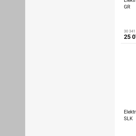
Elekt
GR
30 341
25 0
Elekt
SLK