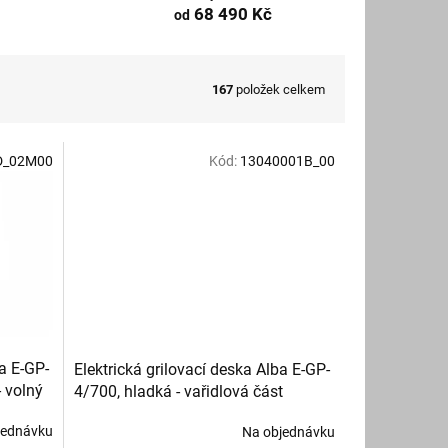
68 490 Kč
od
167
položek celkem
D_02M00
Kód:
13040001B_00
ba E-GP-
Elektrická grilovací deska Alba E-GP-
- volný
4/700, hladká - vařidlová část
jednávku
Na objednávku