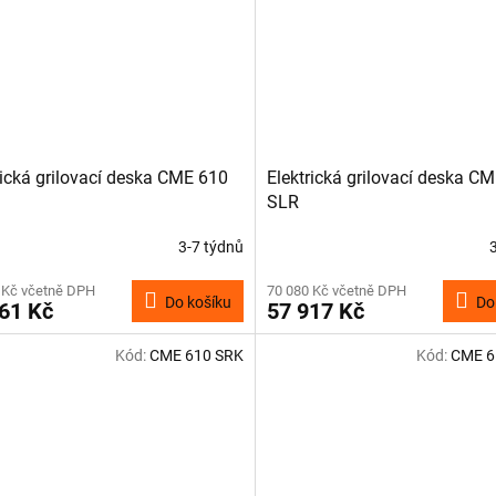
rická grilovací deska CME 610
Elektrická grilovací deska C
SLR
3-7 týdnů
 Kč včetně DPH
70 080 Kč včetně DPH
Do košíku
Do
61 Kč
57 917 Kč
Kód:
CME 610 SRK
Kód:
CME 6