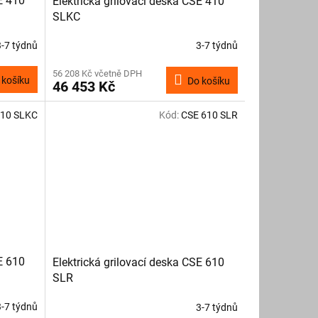
E 410
Elektrická grilovací deska CSE 410
SLKC
3-7 týdnů
3-7 týdnů
56 208 Kč včetně DPH
 košíku
Do košíku
46 453 Kč
610 SLKC
Kód:
CSE 610 SLR
E 610
Elektrická grilovací deska CSE 610
SLR
3-7 týdnů
3-7 týdnů