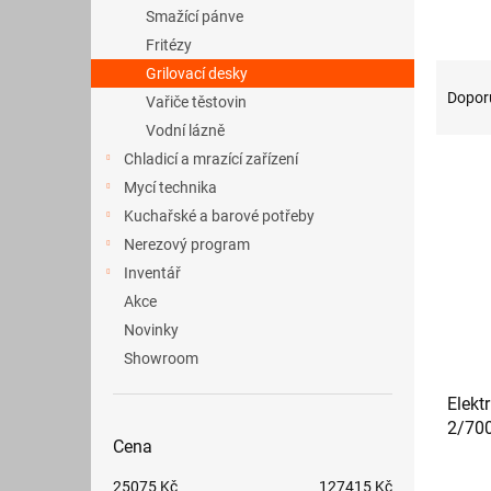
a
Smažící pánve
n
Fritézy
e
Ř
Grilovací desky
l
a
Dopor
Vařiče těstovin
z
Vodní lázně
e
Chladicí a mrazící zařízení
V
n
ý
Mycí technika
í
p
p
Kuchařské a barové potřeby
i
r
Nerezový program
s
o
Inventář
p
d
Akce
r
u
Novinky
o
k
d
t
Showroom
u
ů
Elekt
k
2/700
t
Cena
část
ů
25075
Kč
127415
Kč