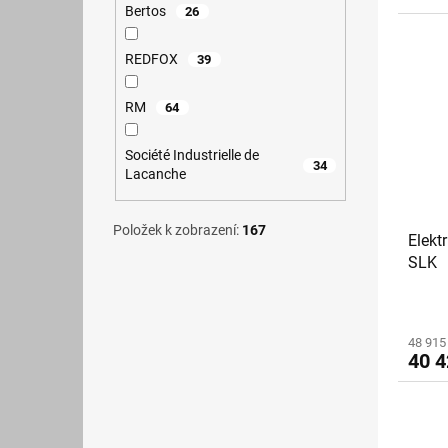
Bertos
26
REDFOX
39
RM
64
Société Industrielle de
34
Lacanche
Položek k zobrazení:
167
Elekt
SLK
48 915
40 4