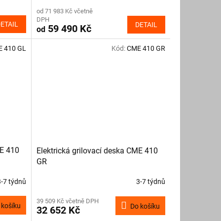
od 71 983 Kč včetně
DPH
ETAIL
DETAIL
59 490 Kč
od
 410 GL
Kód:
CME 410 GR
ME 410
Elektrická grilovací deska CME 410
GR
3-7 týdnů
3-7 týdnů
39 509 Kč včetně DPH
 košíku
Do košíku
32 652 Kč