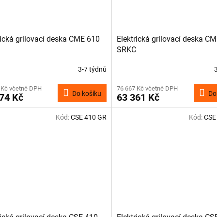
rická grilovací deska CME 610
Elektrická grilovací deska C
SRKC
3-7 týdnů
 Kč včetně DPH
76 667 Kč včetně DPH
Do košíku
Do
74 Kč
63 361 Kč
Kód:
CSE 410 GR
Kód:
CSE