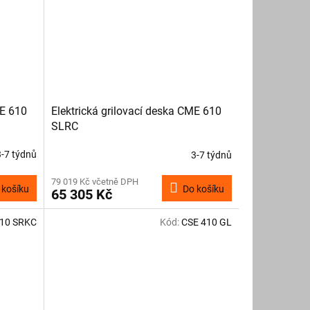
ME 610
Elektrická grilovací deska CME 610
SLRC
3-7 týdnů
3-7 týdnů
79 019 Kč včetně DPH
 košíku
Do košíku
65 305 Kč
10 SRKC
Kód:
CSE 410 GL