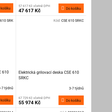
57 617 Kč včetně DPH
 košíku
Do košíku
47 617 Kč
 610 SRK
Kód:
CSE 610 SRKC
E 610
Elektrická grilovací deska CSE 610
SRKC
3-7 týdnů
3-7 týdnů
67 729 Kč včetně DPH
 košíku
Do košíku
55 974 Kč