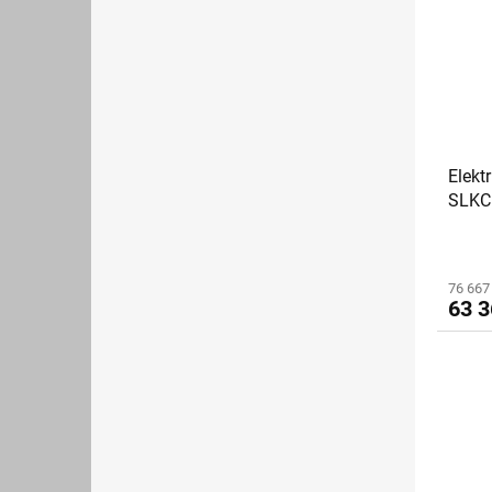
Elekt
SLKC
76 667
63 3