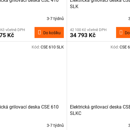
rická grilovací deska CSE 410
Elektrická grilovací deska CS
SLK
3-7 týdnů
 Kč včetně DPH
42 100 Kč včetně DPH
Do košíku
Do
75 Kč
34 793 Kč
Kód:
CSE 610 SLK
Kód:
CSE 
rická grilovací deska CSE 610
Elektrická grilovací deska CS
SLKC
3-7 týdnů