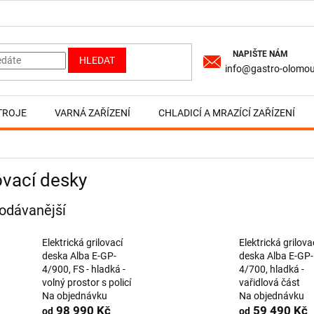
HLEDAT
info@gastro-olomou
TROJE
VARNÁ ZAŘÍZENÍ
CHLADICÍ A MRAZÍCÍ ZAŘÍZENÍ
ovací desky
odávanější
Elektrická grilovací
Elektrická grilova
deska Alba E-GP-
deska Alba E-GP-
4/900, FS - hladká -
4/700, hladká -
volný prostor s policí
vařidlová část
Na objednávku
Na objednávku
98 990 Kč
59 490 Kč
od
od