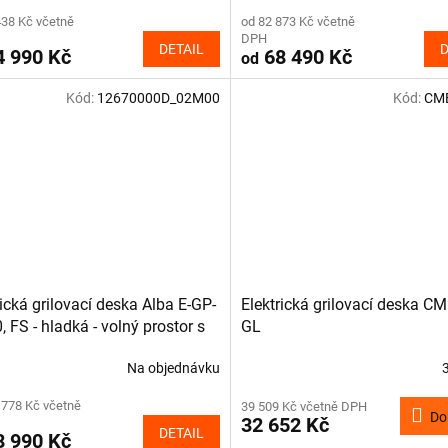
438 Kč včetně
od 82 873 Kč včetně
DPH
DETAIL
D
 990 Kč
68 490 Kč
od
Kód:
12670000D_02M00
Kód:
CME
rická grilovací deska Alba E-GP-
Elektrická grilovací deska C
, FS - hladká - volný prostor s
GL
Na objednávku
 778 Kč včetně
39 509 Kč včetně DPH
Do
32 652 Kč
DETAIL
 990 Kč