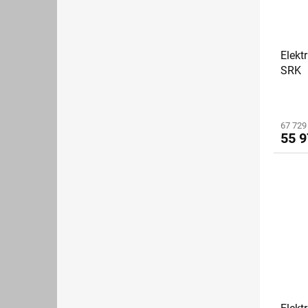
Elekt
SRK
67 729
55 9