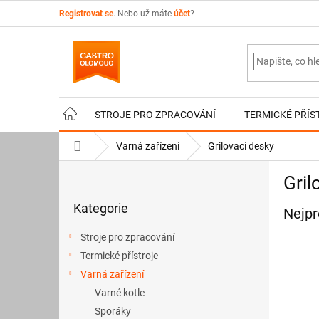
Přejít
Registrovat se
. Nebo už máte
účet
?
na
obsah
STROJE PRO ZPRACOVÁNÍ
TERMICKÉ PŘÍS
Domů
Varná zařízení
Grilovací desky
P
Gril
o
Přeskočit
s
Kategorie
kategorie
Nejpr
t
r
Stroje pro zpracování
a
Termické přístroje
n
Varná zařízení
n
í
Varné kotle
p
Sporáky