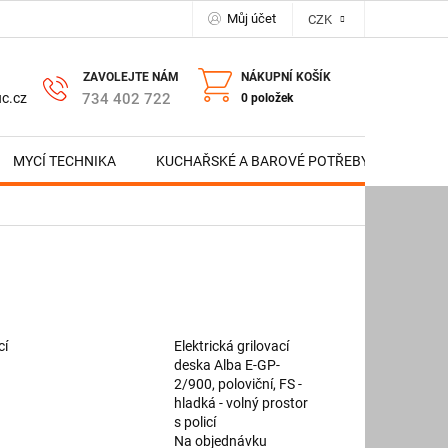
Můj účet
CZK
NÁKUPNÍ KOŠÍK
734 402 722
c.cz
0 položek
MYCÍ TECHNIKA
KUCHAŘSKÉ A BAROVÉ POTŘEBY
NERE
cí
Elektrická grilovací
deska Alba E-GP-
2/900, poloviční, FS -
hladká - volný prostor
s policí
Na objednávku