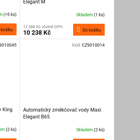
Elegant M
em
(>5 ks)
Skladem
(1 ks)
12 388 Kč včetně DPH
 košíku
Do košíku
10 238 Kč
9010045
Kód:
CZ9010014
y King
Automatický změkčovač vody Maxi
Elegant B65
dem
(2 ks)
Skladem
(2 ks)