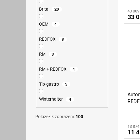
Brita
20
40 009
33 0
OEM
4
REDFOX
8
RM
3
RM + REDFOX
4
Tip-gastro
5
Auto
Winterhalter
4
REDFO
Položek k zobrazení:
100
13 874
11 4