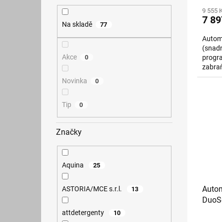
9 555 
7 89
Na skladě
77
Autom
(snadn
Akce
0
progra
zabraň
ve Vaš
Novinka
0
Tip
0
Značky
Aquina
25
Auto
ASTORIA/MCE s.r.l.
13
DuoSo
attdetergenty
10