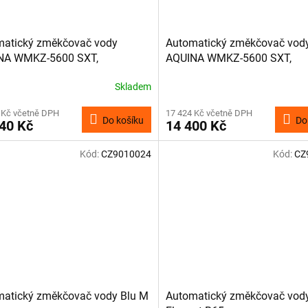
matický změkčovač vody
Automatický změkčovač vod
NA WMKZ-5600 SXT,
AQUINA WMKZ-5600 SXT,
ronický, časové řízení
elektronický, objemové řízení
Skladem
 Kč včetně DPH
17 424 Kč včetně DPH
Do košíku
Do
40 Kč
14 400 Kč
Kód:
CZ9010024
Kód:
CZ
atický změkčovač vody Blu M
Automatický změkčovač vod