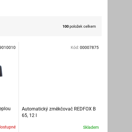
100
položek celkem
9010010
Kód:
00007875
eplou
Automatický změkčovač REDFOX B
65, 12 l
dostupné
Skladem