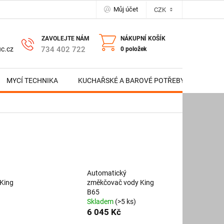
Můj účet
CZK
NÁKUPNÍ KOŠÍK
734 402 722
c.cz
0 položek
MYCÍ TECHNIKA
KUCHAŘSKÉ A BAROVÉ POTŘEBY
NERE
Automatický
King
změkčovač vody King
B65
Skladem
(>5 ks)
6 045 Kč