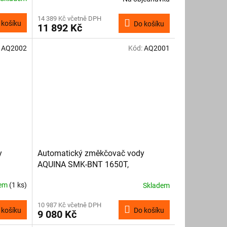
14 389 Kč včetně DPH
 košíku
Do košíku
11 892 Kč
:
AQ2002
Kód:
AQ2001
y
Automatický změkčovač vody
AQUINA SMK-BNT 1650T,
elektronický
dem
(1 ks)
Skladem
10 987 Kč včetně DPH
 košíku
Do košíku
9 080 Kč