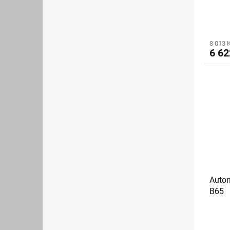
8 013 
6 62
Autom
B65