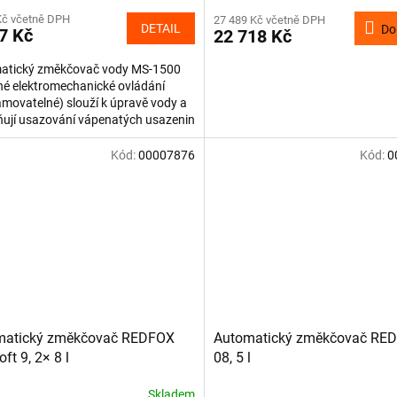
Kč včetně DPH
27 489 Kč včetně DPH
DETAIL
Do
7 Kč
22 718 Kč
atický změkčovač vody MS-1500
é elektromechanické ovládání
movatelné) slouží k úpravě vody a
ují usazování vápenatých usazenin
ich spotřebičích....
Kód:
00007876
Kód:
0
matický změkčovač REDFOX
Automatický změkčovač RE
ft 9, 2× 8 l
08, 5 l
Skladem