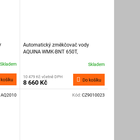
y
Automatický změkčovač vody
AQUINA WMK-BNT 650T,
mechanický
Skladem
Skladem
10 479 Kč včetně DPH
 košíku
Do košíku
8 660 Kč
:
AQ2010
Kód:
CZ9010023