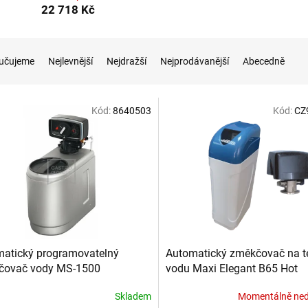
22 718 Kč
učujeme
Nejlevnější
Nejdražší
Nejprodávanější
Abecedně
Kód:
8640503
Kód:
CZ
atický programovatelný
Automatický změkčovač na t
čovač vody MS-1500
vodu Maxi Elegant B65 Hot
Skladem
Momentálně ne