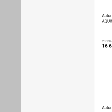
Auto
AQUI
elekt
20 134
16 6
Autom