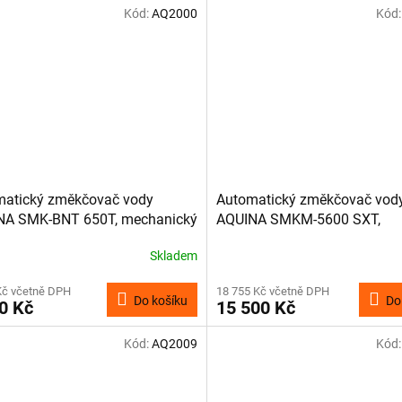
Kód:
AQ2000
Kód
matický změkčovač vody
Automatický změkčovač vod
NA SMK-BNT 650T, mechanický
AQUINA SMKM-5600 SXT,
elektronický
Skladem
Kč včetně DPH
18 755 Kč včetně DPH
Do košíku
Do
0 Kč
15 500 Kč
Kód:
AQ2009
Kód