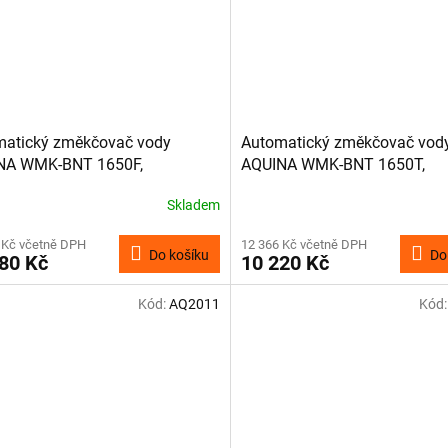
matický změkčovač vody
Automatický změkčovač vod
NA WMK-BNT 1650F,
AQUINA WMK-BNT 1650T,
ronický
elektronický
Skladem
 Kč včetně DPH
12 366 Kč včetně DPH
Do košíku
Do
80 Kč
10 220 Kč
Kód:
AQ2011
Kód