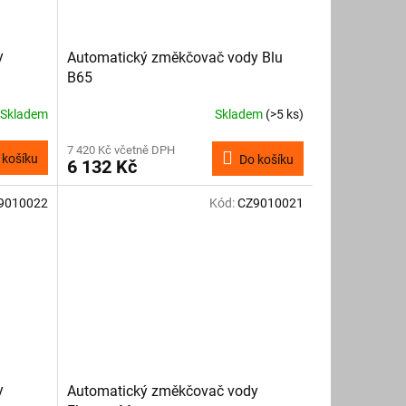
y
Automatický změkčovač vody Blu
B65
Skladem
Skladem
(>5 ks)
7 420 Kč včetně DPH
 košíku
Do košíku
6 132 Kč
9010022
Kód:
CZ9010021
y
Automatický změkčovač vody