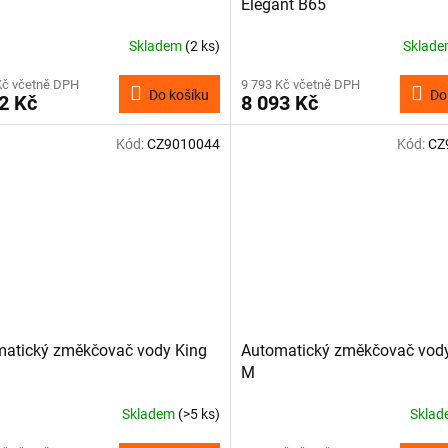
Elegant B65
Skladem
(2 ks)
Sklad
Kč včetně DPH
9 793 Kč včetně DPH
Do košíku
Do
2 Kč
8 093 Kč
Kód:
CZ9010044
Kód:
CZ
atický změkčovač vody King
Automatický změkčovač vod
M
Skladem
(>5 ks)
Skla