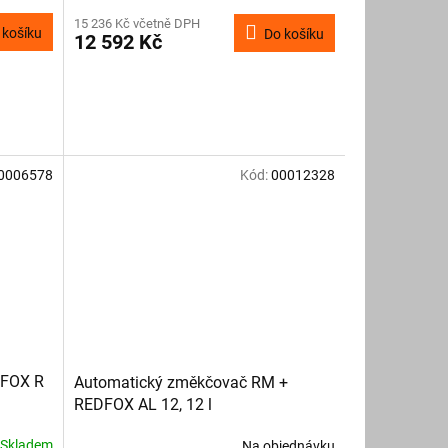
15 236 Kč včetně DPH
 košíku
Do košíku
12 592 Kč
0006578
Kód:
00012328
DFOX R
Automatický změkčovač RM +
REDFOX AL 12, 12 l
Skladem
Na objednávku