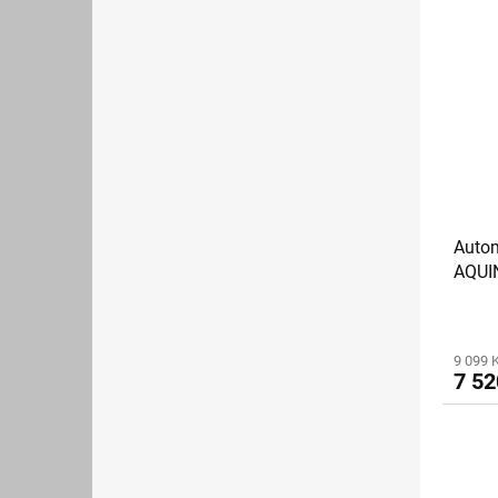
Auto
AQUI
9 099 
7 52