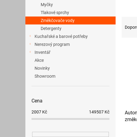
a
Myčky
n
Tlakové sprchy
e
Ř
Změkčovače vody
l
a
Dopor
Detergenty
z
Kuchařské a barové potřeby
e
Nerezový program
V
n
ý
Inventář
í
p
p
Akce
i
r
Novinky
s
o
Showroom
p
d
r
u
o
k
d
t
Cena
u
ů
2007
Kč
149507
Kč
Autom
k
změk
t
ů