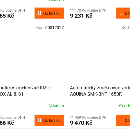
 Kč včetně DPH
11 170 Kč včetně DPH
Do košíku
Do
65 Kč
9 231 Kč
Kód:
00012327
Kód
matický změkčovač RM +
Automatický změkčovač vod
X AL 8, 8 l
AQUINA SMK-BNT 1650F,
elektronický
Skladem
Skla
 Kč včetně DPH
11 459 Kč včetně DPH
Do košíku
Do
66 Kč
9 470 Kč