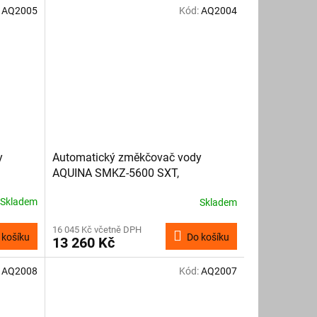
:
AQ2005
Kód:
AQ2004
y
Automatický změkčovač vody
AQUINA SMKZ-5600 SXT,
elektronický
Skladem
Skladem
16 045 Kč včetně DPH
 košíku
Do košíku
13 260 Kč
:
AQ2008
Kód:
AQ2007