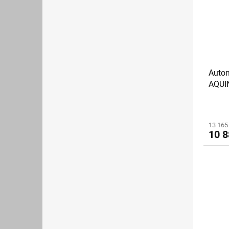
Auto
AQUI
elekt
13 165
10 8