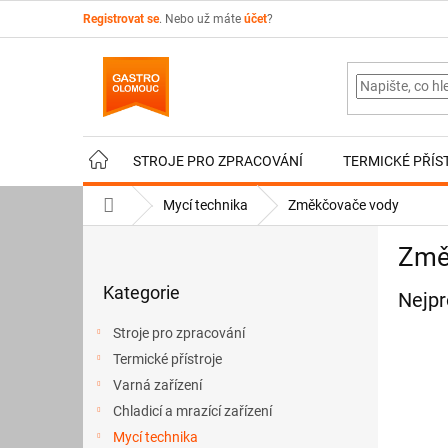
Přejít
Registrovat se
. Nebo už máte
účet
?
na
obsah
STROJE PRO ZPRACOVÁNÍ
TERMICKÉ PŘÍS
Domů
Mycí technika
Změkčovače vody
P
Změ
o
Přeskočit
s
Kategorie
kategorie
Nejpr
t
r
Stroje pro zpracování
a
Termické přístroje
n
Varná zařízení
n
í
Chladicí a mrazící zařízení
p
Mycí technika