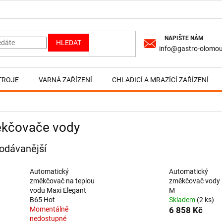
HLEDAT
info@gastro-olomou
TROJE
VARNÁ ZAŘÍZENÍ
CHLADICÍ A MRAZÍCÍ ZAŘÍZENÍ
kčovače vody
odávanější
Automatický
Automatický
změkčovač na teplou
změkčovač vody 
vodu Maxi Elegant
M
B65 Hot
Skladem
(2 ks)
Momentálně
6 858 Kč
nedostupné