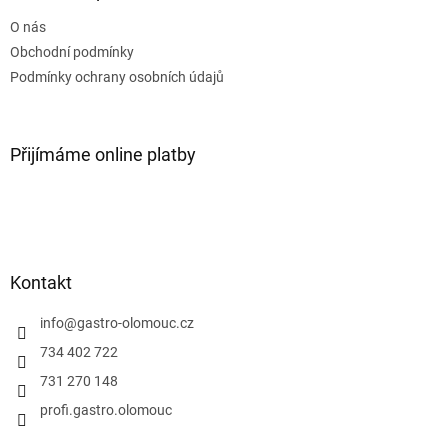
t
O nás
í
Obchodní podmínky
Podmínky ochrany osobních údajů
Přijímáme online platby
Kontakt
info
@
gastro-olomouc.cz
734 402 722
731 270 148
profi.gastro.olomouc