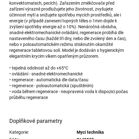
konvektomatech, pecích). Zařazením změkčovače před
zařízení výrazně prodlužujete jeho životnost, zvyšujete
účinnost mytí a snižujete spotřebu mycích prostředků, ale i
energie (v případě zanesení topných těles o 1mm dojde k
zvýšení spotřeby energie až o 10%). Nenáročná obsluha,
snadné elektromechanické ovládání, regenerace probíhá dle
nastaveného času (každé tři dny, nebo dle zvolený den a čas),
nebo v poloautomatickém režimu stisknutím okamžité
regenerace tabletovou solí. Model je dodáván s hygienickým
elegantním krycím víkem opatřeným průzorem.
• tepelná odolnost až do +65°C
• ovládání - snadné elektromechanické
• regenerace - automatická dle data/času
• regenerace - poloautomatická (spuštěním)
• voda během regenerace - neupravená voda k dispozici počas
průběhu regenerace
Doplňkové parametry
Kategorie
:
Mycí technika