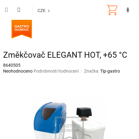
Přejít
na
CZK
obsah
Změkčovač ELEGANT HOT, +65 °C
8640505
Průměrné
Neohodnoceno
Podrobnosti hodnocení
Značka:
Tip-gastro
hodnocení
produktu
je
0,0
z
5
hvězdiček.