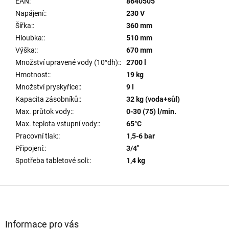
EAN
:
8640505
Napájení:
:
230 V
Šířka:
:
360 mm
Hloubka:
:
510 mm
Výška:
:
670 mm
Množství upravené vody (10°dh):
:
2700 l
Hmotnost:
:
19 kg
Množství pryskyřice:
:
9 l
Kapacita zásobníků:
:
32 kg (voda+sůl)
Max. průtok vody:
:
0-30 (75) l/min.
Max. teplota vstupní vody:
:
65°C
Pracovní tlak:
:
1,5-6 bar
Připojení:
:
3/4"
Spotřeba tabletové soli:
:
1,4 kg
Z
á
p
a
Informace pro vás