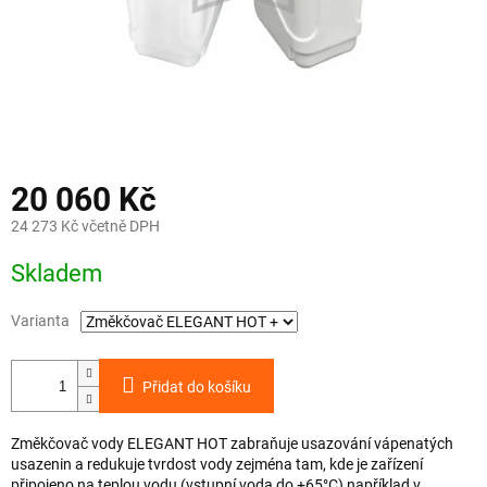
20 060 Kč
24 273 Kč včetně DPH
Měrná
Skladem
cena:
Varianta
Přidat do košíku
Změkčovač vody ELEGANT HOT zabraňuje usazování vápenatých
usazenin a redukuje tvrdost vody zejména tam, kde je zařízení
připojeno na teplou vodu (vstupní voda do +65°C) například v