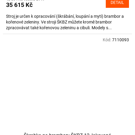
DETAIL
35 615 Kč
Stroj je určen k opracování (škrábání, loupání a mytí) brambor a
kořenové zeleniny. Ve stroji ŠKBZ můžete kromě brambor
zpracovávat také kořenovou zeleninu a cibuli. Modely s...
Kód:
7110093