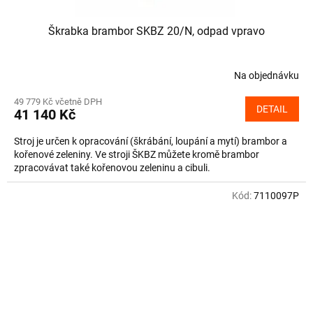
Škrabka brambor SKBZ 20/N, odpad vpravo
Na objednávku
49 779 Kč včetně DPH
DETAIL
41 140 Kč
Stroj je určen k opracování (škrábání, loupání a mytí) brambor a
kořenové zeleniny. Ve stroji ŠKBZ můžete kromě brambor
zpracovávat také kořenovou zeleninu a cibuli.
Kód:
7110097P