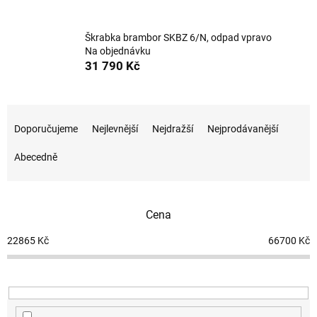
Škrabka brambor SKBZ 6/N, odpad vpravo
Na objednávku
31 790 Kč
Ř
a
Doporučujeme
Nejlevnější
Nejdražší
Nejprodávanější
z
e
Abecedně
n
í
p
Cena
r
o
22865
Kč
66700
Kč
d
u
k
t
ů