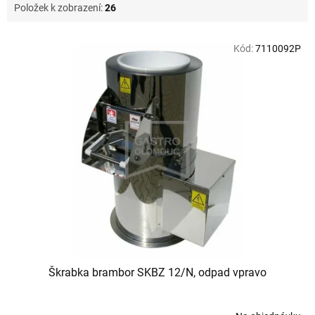
Položek k zobrazení:
26
V
Kód:
7110092P
ý
p
i
s
p
r
o
d
u
k
t
ů
Škrabka brambor SKBZ 12/N, odpad vpravo