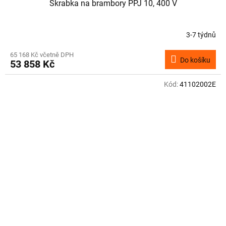
Škrabka na brambory PPJ 10, 400 V
3-7 týdnů
65 168 Kč včetně DPH
Do košíku
53 858 Kč
Kód:
41102002E