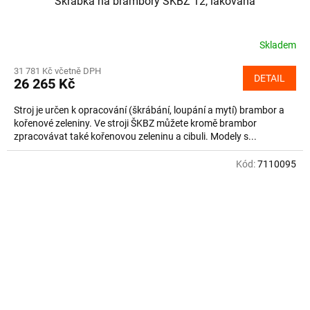
Škrabka na brambory ŠKBZ 12, lakovaná
Skladem
31 781 Kč včetně DPH
DETAIL
26 265 Kč
Stroj je určen k opracování (škrábání, loupání a mytí) brambor a
kořenové zeleniny. Ve stroji ŠKBZ můžete kromě brambor
zpracovávat také kořenovou zeleninu a cibuli. Modely s...
Kód:
7110095