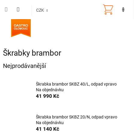
Přejít
na
CZK
obsah
Škrabky brambor
Nejprodávanější
Škrabka brambor SKBZ 40/L, odpad vpravo
Na objednávku
41 990 Kč
Škrabka brambor SKBZ 20/N, odpad vpravo
Na objednávku
41 140 Kč