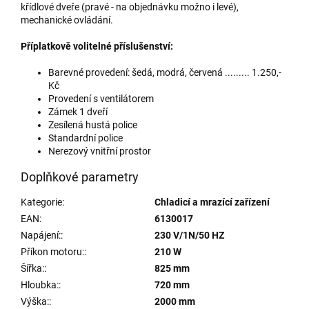
křídlové dveře (pravé - na objednávku možno i levé),
mechanické ovládání.
Příplatkově volitelné příslušenství:
Barevné provedení: šedá, modrá, červená ......... 1.250,-
Kč
Provedení s ventilátorem
Zámek 1 dveří
Zesílená hustá police
Standardní police
Nerezový vnitřní prostor
Doplňkové parametry
Kategorie
:
Chladicí a mrazící zařízení
EAN
:
6130017
Napájení:
:
230 V/1N/50 HZ
Příkon motoru:
:
210 W
Šířka:
:
825 mm
Hloubka:
:
720 mm
Výška:
:
2000 mm