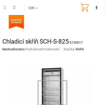
Přejít
na
CZK
obsah
Chladicí skříň SCH-S-825
6130017
Průměrné
Neohodnoceno
Podrobnosti hodnocení
Značka:
RAPA
hodnocení
produktu
je
0,0
z
5
hvězdiček.