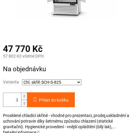
47 770 Kč
57 802 Kč včetně DPH
Měrná
Na objednávku
cena:
Varianta
Přidat do košíku
Prosklené chladící skříně - vhodné pro prezentaci, prodej,uskladnění a
uchování potravin díky šetrnému způsobu chlazení (statické
gravitační). Hygienické provedení - vnější opláštění (bílý lak),...
Detailní informace