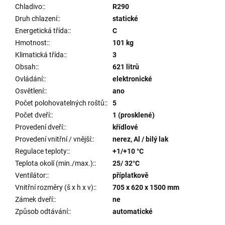
Chladivo:
:
R290
Druh chlazení:
:
statické
Energetická třída:
:
C
Hmotnost:
:
101 kg
Klimatická třída:
:
3
Obsah:
:
621 litrů
Ovládání:
:
elektronické
Osvětlení:
:
ano
Počet polohovatelných roštů:
:
5
Počet dveří:
:
1 (prosklené)
Provedení dveří:
:
křídlové
Provedení vnitřní / vnější:
:
nerez, Al / bilý lak
Regulace teploty:
:
+1/+10 °C
Teplota okolí (min./max.):
:
25/ 32°C
Ventilátor:
:
příplatkově
Vnitřní rozměry (š x h x v):
:
705 x 620 x 1500 mm
Zámek dveří:
:
ne
Způsob odtávání:
:
automatické