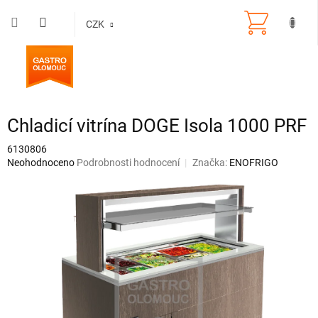
Přejít
na
CZK
obsah
Chladicí vitrína DOGE Isola 1000 PRF
6130806
Průměrné
Neohodnoceno
Podrobnosti hodnocení
Značka:
ENOFRIGO
hodnocení
produktu
je
0,0
z
5
hvězdiček.