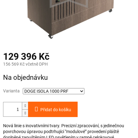
129 396 Kč
156 569 Kč včetně DPH
Měrná
Na objednávku
cena:
Varianta
Přidat do košíku
Nová linie s inovativními tvary. Precizní zpracování, s jedinečnou
povrchovou úpravou podtrhující "modulové” provedení pláště
doplněné zapuštěným LED osvětlením v rampě celokovové