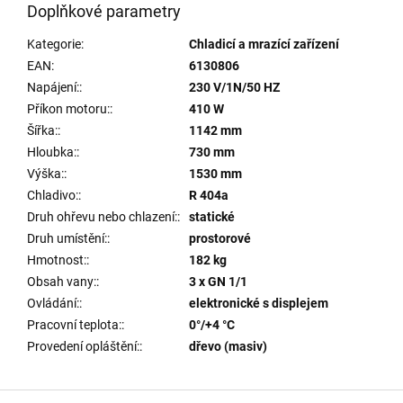
Doplňkové parametry
Kategorie
:
Chladicí a mrazící zařízení
EAN
:
6130806
Napájení:
:
230 V/1N/50 HZ
Příkon motoru:
:
410 W
Šířka:
:
1142 mm
Hloubka:
:
730 mm
Výška:
:
1530 mm
Chladivo:
:
R 404a
Druh ohřevu nebo chlazení:
:
statické
Druh umístění:
:
prostorové
Hmotnost:
:
182 kg
Obsah vany:
:
3 x GN 1/1
Ovládání:
:
elektronické s displejem
Pracovní teplota:
:
0°/+4 °C
Provedení opláštění:
:
dřevo (masiv)
Z