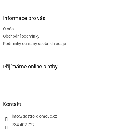
á
p
a
Informace pro vás
t
O nás
í
Obchodní podmínky
Podmínky ochrany osobních údajů
Přijímáme online platby
Kontakt
info
@
gastro-olomouc.cz
734 402 722