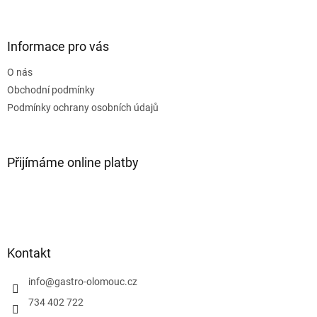
á
p
a
Informace pro vás
t
O nás
í
Obchodní podmínky
Podmínky ochrany osobních údajů
Přijímáme online platby
Kontakt
info
@
gastro-olomouc.cz
734 402 722