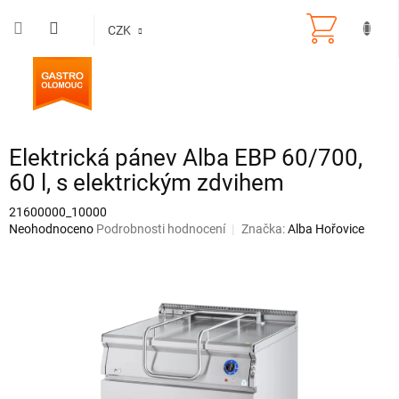
Přejít
na
CZK
obsah
Elektrická pánev Alba EBP 60/700,
60 l, s elektrickým zdvihem
21600000_10000
Průměrné
Neohodnoceno
Podrobnosti hodnocení
Značka:
Alba Hořovice
hodnocení
produktu
je
0,0
z
5
hvězdiček.