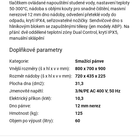
tlačítkem ovládané napouštění studené vody, nastavení teploty
50-300°C, nádoba s oblými kouty pro snadné čištění, masivní
nerezové 12 mm dno nádoby, odvedení přeteklé vody do
odpadu, krytí IPX4, seřizovatelné nožičky. Sendvičové dno s
hliníkovým blokem se zapuštěnými tělesy (jen modely ABP). Na
přání: dvě oddělené teplotní zóny Dual Control, krytí IPX5,
manuální sklápění
Doplňkové parametry
Kategorie
:
Smažící pánve
Vnější rozměry (š x hl x v v mm)
:
800 x 700 x 900
Rozměr nádoby (š x hl x v v mm)
:
720 x 435 x 225
Plocha dna (dm2)
:
31,3
Jmenovité napětí
:
3/N/PE AC 400 V, 50 Hz
Elektrický příkon (kW)
:
10,3
Dno pánve
:
12 mm nerez
Hmotnost (kg)
:
125
Objem po výpust (litry)
:
60
Z