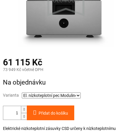
61 115 Kč
73 949 Kč včetně DPH
Měrná
Na objednávku
cena:
Varianta
Přidat do košíku
Elektrické nizkoteplotní zásuvky CSD určeny k nízkoteplotnímu