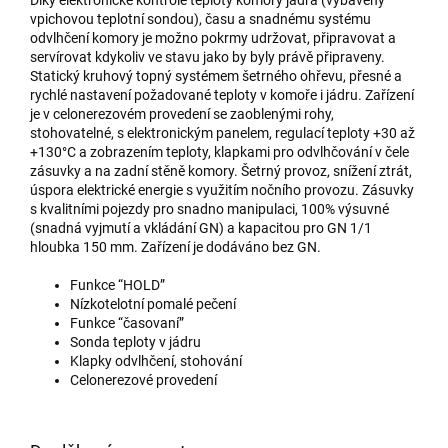
vpichovou teplotní sondou), času a snadnému systému
odvlhčení komory je možno pokrmy udržovat, připravovat a
servírovat kdykoliv ve stavu jako by byly právě připraveny.
Statický kruhový topný systémem šetrného ohřevu, přesné a
rychlé nastavení požadované teploty v komoře i jádru. Zařízení
je v celonerezovém provedení se zaoblenými rohy,
stohovatelné, s elektronickým panelem, regulací teploty +30 až
+130°C a zobrazením teploty, klapkami pro odvlhčování v čele
zásuvky a na zadní stěně komory. Šetrný provoz, snížení ztrát,
úspora elektrické energie s využitím nočního provozu. Zásuvky
s kvalitními pojezdy pro snadno manipulaci, 100% výsuvné
(snadná vyjmutí a vkládání GN) a kapacitou pro GN 1/1
hloubka 150 mm. Zařízení je dodáváno bez GN.
Funkce “HOLD”
Nízkotelotní pomalé pečení
Funkce “časovaní”
Sonda teploty v jádru
Klapky odvlhčení, stohování
Celonerezové provedení