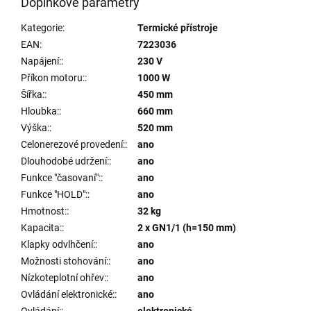
Doplňkové parametry
Kategorie
:
Termické přístroje
EAN
:
7223036
Napájení:
:
230 V
Příkon motoru:
:
1000 W
Šířka:
:
450 mm
Hloubka:
:
660 mm
Výška:
:
520 mm
Celonerezové provedení:
:
ano
Dlouhodobé udržení:
:
ano
Funkce "časovaní":
:
ano
Funkce "HOLD":
:
ano
Hmotnost:
:
32 kg
Kapacita:
:
2 x GN1/1 (h=150 mm)
Klapky odvlhčení:
:
ano
Možnosti stohování:
:
ano
Nízkoteplotní ohřev:
:
ano
Ovládání elektronické:
:
ano
Ovládání:
:
elektronické