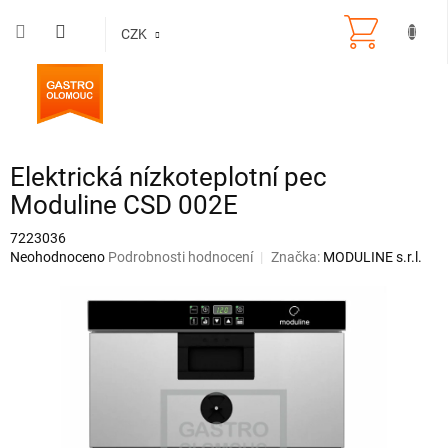
Přejít
na
CZK
obsah
Elektrická nízkoteplotní pec
Moduline CSD 002E
7223036
Průměrné
Neohodnoceno
Podrobnosti hodnocení
Značka:
MODULINE s.r.l.
hodnocení
produktu
je
0,0
z
5
hvězdiček.