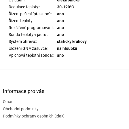
Regulace teploty:
:
30-120°C
Řízení pečení "přes noc":
:
ano
Řízení teploty:
:
ano
Rozšířené programování:
:
ano
Sonda teploty v jádru:
:
ano
Systém ohřevu:
:
statický kruhový
Uložení GN v zásuvce:
:
na hloubku
Vpichová teplotní sonda:
:
ano
Z
á
p
a
Informace pro vás
t
O nás
í
Obchodní podmínky
Podmínky ochrany osobních údajů