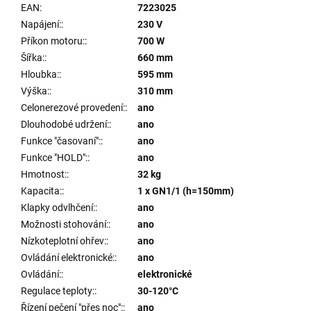
EAN
:
7223025
Napájení:
:
230 V
Příkon motoru:
:
700 W
Šířka:
:
660 mm
Hloubka:
:
595 mm
Výška:
:
310 mm
Celonerezové provedení:
:
ano
Dlouhodobé udržení:
:
ano
Funkce "časovaní":
:
ano
Funkce "HOLD":
:
ano
Hmotnost:
:
32 kg
Kapacita:
:
1 x GN1/1 (h=150mm)
Klapky odvlhčení:
:
ano
Možnosti stohování:
:
ano
Nízkoteplotní ohřev:
:
ano
Ovládání elektronické:
:
ano
Ovládání:
:
elektronické
Regulace teploty:
:
30-120°C
Řízení pečení "přes noc":
:
ano