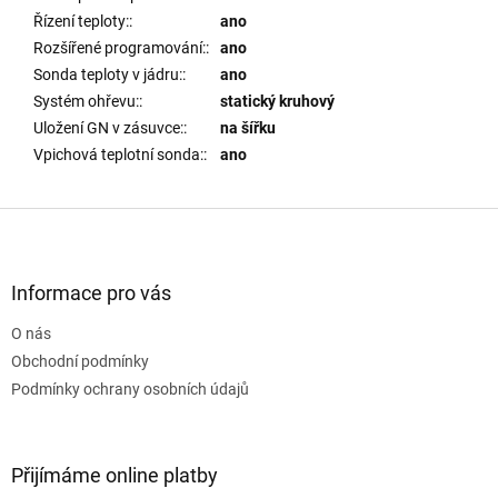
Řízení teploty:
:
ano
Rozšířené programování:
:
ano
Sonda teploty v jádru:
:
ano
Systém ohřevu:
:
statický kruhový
Uložení GN v zásuvce:
:
na šířku
Vpichová teplotní sonda:
:
ano
Z
á
p
a
Informace pro vás
t
O nás
í
Obchodní podmínky
Podmínky ochrany osobních údajů
Přijímáme online platby