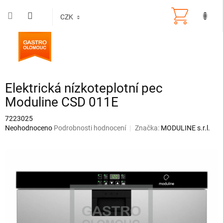
Přejít
na
CZK
obsah
Elektrická nízkoteplotní pec
Moduline CSD 011E
7223025
Průměrné
Neohodnoceno
Podrobnosti hodnocení
Značka:
MODULINE s.r.l.
hodnocení
produktu
je
0,0
z
5
hvězdiček.