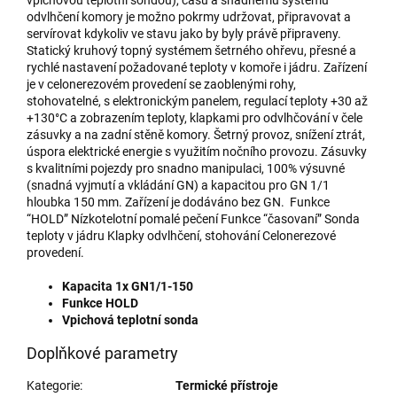
odvlhčení komory je možno pokrmy udržovat, připravovat a
servírovat kdykoliv ve stavu jako by byly právě připraveny.
Statický kruhový topný systémem šetrného ohřevu, přesné a
rychlé nastavení požadované teploty v komoře i jádru. Zařízení
je v celonerezovém provedení se zaoblenými rohy,
stohovatelné, s elektronickým panelem, regulací teploty +30 až
+130°C a zobrazením teploty, klapkami pro odvlhčování v čele
zásuvky a na zadní stěně komory. Šetrný provoz, snížení ztrát,
úspora elektrické energie s využitím nočního provozu. Zásuvky
s kvalitními pojezdy pro snadno manipulaci, 100% výsuvné
(snadná vyjmutí a vkládání GN) a kapacitou pro GN 1/1
hloubka 150 mm. Zařízení je dodáváno bez GN. Funkce
“HOLD” Nízkotelotní pomalé pečení Funkce “časovaní” Sonda
teploty v jádru Klapky odvlhčení, stohování Celonerezové
provedení.
Kapacita 1x
GN1/1-150
Funkce HOLD
Vpichová teplotní sonda
Doplňkové parametry
Kategorie
:
Termické přístroje