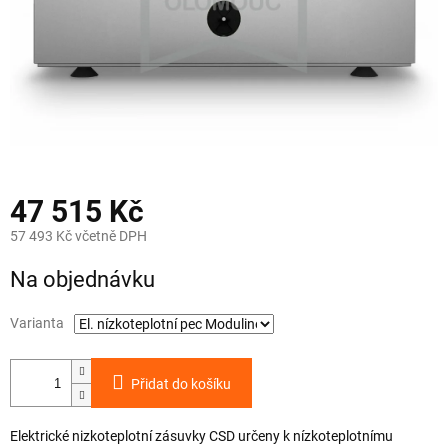
47 515 Kč
57 493 Kč včetně DPH
Měrná
Na objednávku
cena:
Varianta
Přidat do košíku
Elektrické nizkoteplotní zásuvky CSD určeny k nízkoteplotnímu