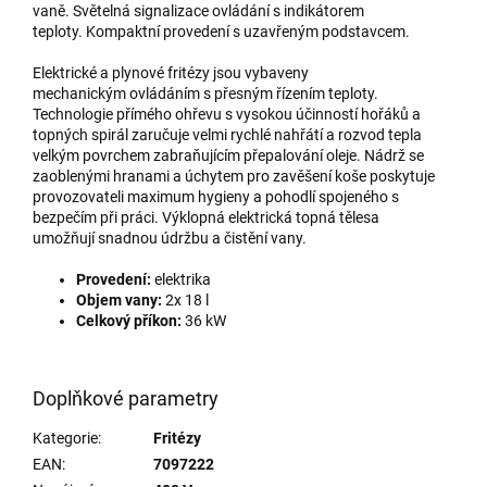
vaně. Světelná signalizace ovládání s indikátorem
teploty. Kompaktní provedení s uzavřeným podstavcem.
Elektrické a plynové fritézy jsou vybaveny
mechanickým ovládáním s přesným řízením teploty.
Technologie přímého ohřevu s vysokou účinností hořáků a
topných spirál zaručuje velmi rychlé nahřátí a rozvod tepla
velkým povrchem zabraňujícím přepalování oleje. Nádrž se
zaoblenými hranami a úchytem pro zavěšení koše poskytuje
provozovateli maximum hygieny a pohodlí spojeného s
bezpečím při práci. Výklopná elektrická topná tělesa
umožňují snadnou údržbu a čistění vany.
Provedení:
elektrika
Objem vany:
2x 18 l
Celkový příkon:
36 kW
Doplňkové parametry
Kategorie
:
Fritézy
EAN
:
7097222