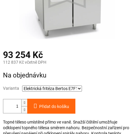
93 254 Kč
112 837 Kč včetně DPH
Měrná
Na objednávku
cena:
Varianta
Přidat do košíku
Topné těleso umístěné přímo ve vaně. Snažší čištění umožňuje
odklopení topného tělesa směrem nahoru. Bezpečnostní zařízení pro
přerušení napájení při odklopení spirály nahoru. Kontrola teploty