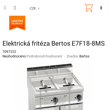
Přejít
na
CZK
obsah
Elektrická fritéza Bertos E7F18-8MS
7097222
Průměrné
Neohodnoceno
Podrobnosti hodnocení
Značka:
Bertos
hodnocení
produktu
je
0,0
z
5
hvězdiček.