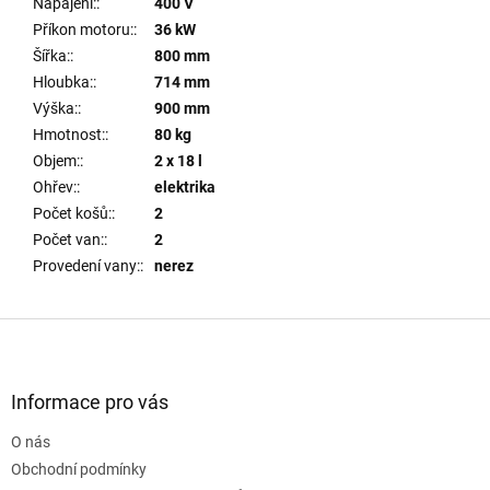
Napájení:
:
400 V
Příkon motoru:
:
36 kW
Šířka:
:
800 mm
Hloubka:
:
714 mm
Výška:
:
900 mm
Hmotnost:
:
80 kg
Objem:
:
2 x 18 l
Ohřev:
:
elektrika
Počet košů:
:
2
Počet van:
:
2
Provedení vany:
:
nerez
Z
á
p
a
Informace pro vás
t
O nás
í
Obchodní podmínky