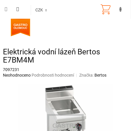
Přejít
na
CZK
obsah
Elektrická vodní lázeň Bertos
E7BM4M
7097231
Průměrné
Neohodnoceno
Podrobnosti hodnocení
Značka:
Bertos
hodnocení
produktu
je
0,0
z
5
hvězdiček.