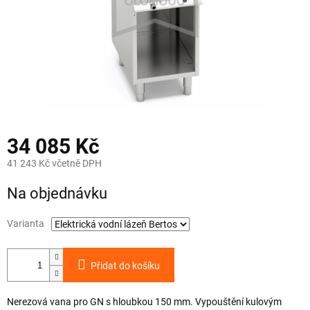
34 085 Kč
41 243 Kč včetně DPH
Měrná
Na objednávku
cena:
Varianta
Přidat do košíku
Nerezová vana pro GN s hloubkou 150 mm. Vypouštění kulovým