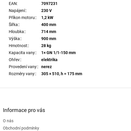
EAN
:
7097231
Napájení:
:
230 V
Příkon motoru:
:
1,2 kW
Šířka:
:
400 mm
Hloubka:
:
714 mm
Výška:
:
900 mm
Hmotnost:
:
28 kg
Kapacita vany:
:
1× GN 1/1-150 mm
Ohřev:
:
elektrika
Provedení vany:
:
nerez
Rozměry vany:
:
305 × 510, h = 175 mm
Z
á
p
a
Informace pro vás
t
O nás
í
Obchodní podmínky