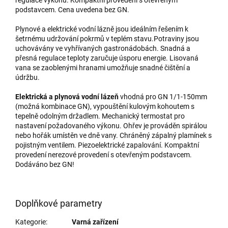
podstavcem. Cena uvedena bez GN.
Plynové a elektrické vodní lázně jsou ideálním řešením k
šetrnému udržování pokrmů v teplém stavu.Potraviny jsou
uchovávány ve vyhřívaných gastronádobách. Snadná a
přesná regulace teploty zaručuje úsporu energie. Lisovaná
vana se zaoblenými hranami umožňuje snadné čištění a
údržbu.
Elektrická a plynová vodní lázeň
vhodná pro GN 1/1-150mm
(možná kombinace GN), vypouštění kulovým kohoutem s
tepelně odolným držadlem. Mechanický termostat pro
nastavení požadovaného výkonu. Ohřev je prováděn spirálou
nebo hořák umístěn ve dně vany. Chráněný zápalný plamínek s
pojistným ventilem. Piezoelektrické zapalování. Kompaktní
provedení nerezové provedení s otevřeným podstavcem.
Dodáváno bez GN!
Doplňkové parametry
Kategorie
:
Varná zařízení