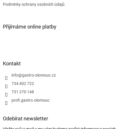
Podmínky ochrany osobních údajů
Přijímáme online platby
Kontakt
info
@
gastro-olomouc.cz
734 402 722
731 270 148
profi.gastro.olomouc
Odebírat newsletter
Vložte svůj e-mail a my vám budeme zasílat informace o nových