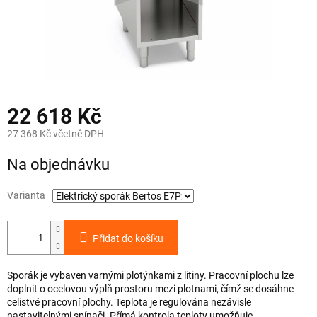
22 618 Kč
27 368 Kč včetně DPH
Měrná
Na objednávku
cena:
Varianta
Přidat do košíku
Sporák je vybaven varnými plotýnkami z litiny. Pracovní plochu lze
doplnit o ocelovou výplň prostoru mezi plotnami, čímž se dosáhne
celistvé pracovní plochy. Teplota je regulována nezávisle
nastavitelnými spínači. Přímá kontrola teploty umožňuje...