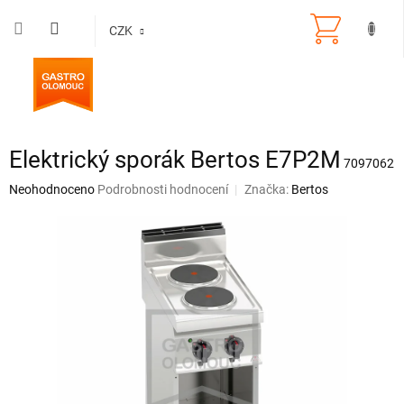
Přejít
na
CZK
obsah
Elektrický sporák Bertos E7P2M
7097062
Průměrné
Neohodnoceno
Podrobnosti hodnocení
Značka:
Bertos
hodnocení
produktu
je
0,0
z
5
hvězdiček.