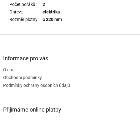
Počet hořáků:
:
2
Ohřev:
:
elektrika
Rozměr plotny:
:
⌀ 220 mm
Z
á
p
a
Informace pro vás
t
O nás
í
Obchodní podmínky
Podmínky ochrany osobních údajů
Přijímáme online platby