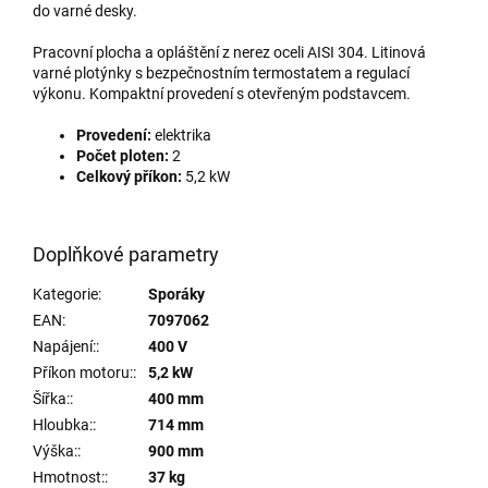
do varné desky.
Pracovní plocha a opláštění z nerez oceli AISI 304. Litinová
varné plotýnky s bezpečnostním termostatem a regulací
výkonu. Kompaktní provedení s otevřeným podstavcem.
Provedení:
elektrika
Počet ploten:
2
Celkový příkon:
5,2 kW
Doplňkové parametry
Kategorie
:
Sporáky
EAN
:
7097062
Napájení:
:
400 V
Příkon motoru:
:
5,2 kW
Šířka:
:
400 mm
Hloubka:
:
714 mm
Výška:
:
900 mm
Hmotnost:
:
37 kg