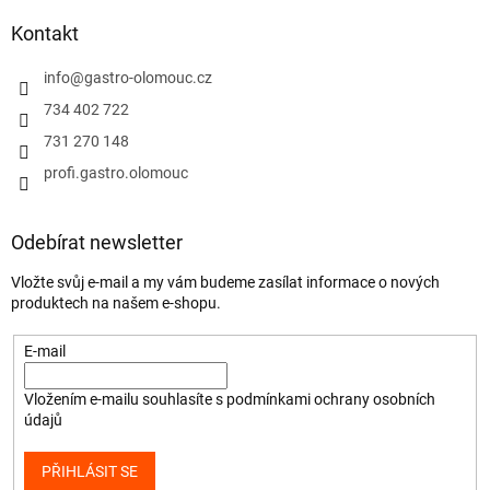
Kontakt
info
@
gastro-olomouc.cz
734 402 722
731 270 148
profi.gastro.olomouc
Odebírat newsletter
Vložte svůj e-mail a my vám budeme zasílat informace o nových
produktech na našem e-shopu.
E-mail
Vložením e-mailu souhlasíte s
podmínkami ochrany osobních
údajů
PŘIHLÁSIT SE