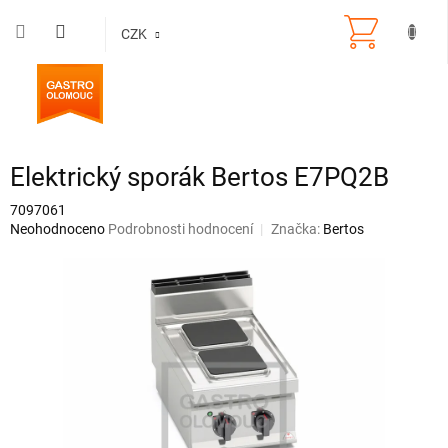
Přejít
na
CZK
obsah
Elektrický sporák Bertos E7PQ2B
7097061
Průměrné
Neohodnoceno
Podrobnosti hodnocení
Značka:
Bertos
hodnocení
produktu
je
0,0
z
5
hvězdiček.