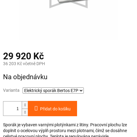
29 920 Kč
36 203 Kč včetně DPH
Měrná
Na objednávku
cena:
Varianta
Přidat do košíku
Sporák je vybaven varnými plotýnkami z litiny. Pracovní plochu lze
doplnit o ocelovou výplň prostoru mezi plotnami, čímž se dosáhne
celistvé pracovní plochy. Teplota je regulována nezávisle