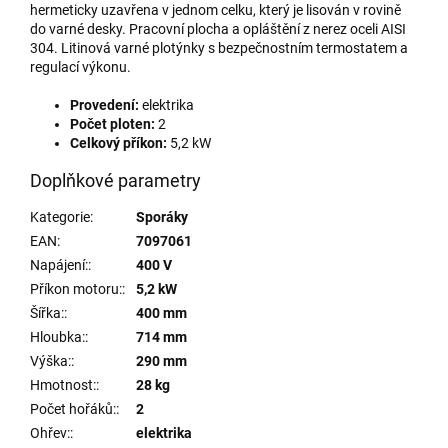
hermeticky uzavřena v jednom celku, který je lisován v rovině
do varné desky. Pracovní plocha a opláštění z nerez oceli AISI
304. Litinová varné plotýnky s bezpečnostním termostatem a
regulací výkonu.
Provedení:
elektrika
Počet ploten:
2
Celkový příkon:
5,2 kW
Doplňkové parametry
Kategorie
:
Sporáky
EAN
:
7097061
Napájení:
:
400 V
Příkon motoru:
:
5,2 kW
Šířka:
:
400 mm
Hloubka:
:
714 mm
Výška:
:
290 mm
Hmotnost:
:
28 kg
Počet hořáků:
:
2
Ohřev:
:
elektrika