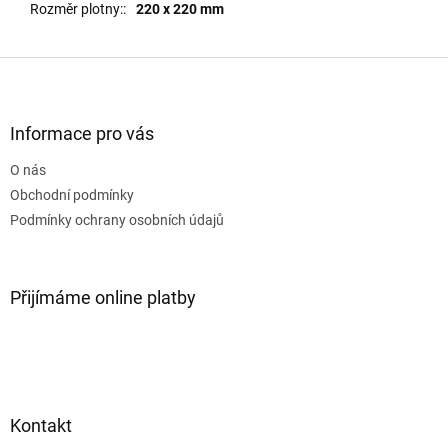
Rozměr plotny:
:
220 x 220 mm
Z
á
p
a
Informace pro vás
t
O nás
í
Obchodní podmínky
Podmínky ochrany osobních údajů
Přijímáme online platby
Kontakt