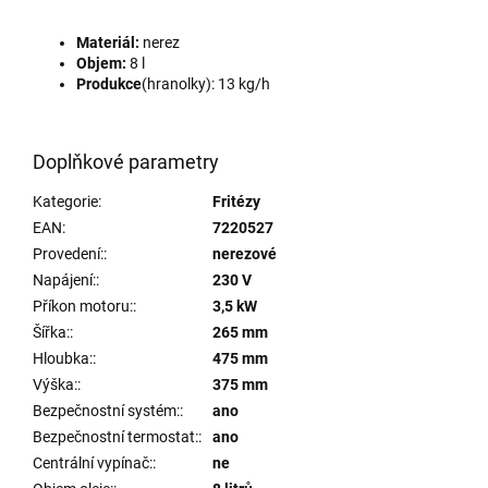
Materiál:
nerez
Objem:
8 l
Produkce
(hranolky): 13 kg/h
Doplňkové parametry
Kategorie
:
Fritézy
EAN
:
7220527
Provedení:
:
nerezové
Napájení:
:
230 V
Příkon motoru:
:
3,5 kW
Šířka:
:
265 mm
Hloubka:
:
475 mm
Výška:
:
375 mm
Bezpečnostní systém:
:
ano
Bezpečnostní termostat:
:
ano
Centrální vypínač:
:
ne