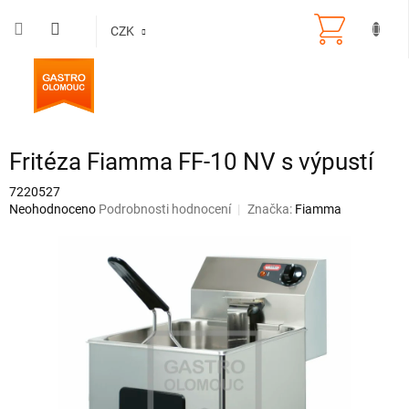
Přejít
na
CZK
obsah
Fritéza Fiamma FF-10 NV s výpustí
7220527
Průměrné
Neohodnoceno
Podrobnosti hodnocení
Značka:
Fiamma
hodnocení
produktu
je
0,0
z
5
hvězdiček.