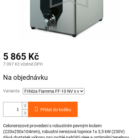
5 865 Kč
7 097 Kč včetně DPH
Měrná
Na objednávku
cena:
Varianta
Přidat do košíku
Celonerezové provedení s robustním pevným košem
(220x250x104mm), robustní nerezová topnice 1x 3,5 kW (230V)
dává dostatek výkonu pro rychlé nahřátí oleje a optimální tepelnou