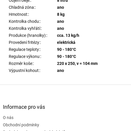
Objem oleje:
:
8 litrů
Chladná zóna:
:
ano
Hmotnost:
:
8 kg
Kontrolka chodu:
:
ano
Kontrolka vyhřátí:
:
ano
Produkce (hranolky):
:
cca. 13 kg/h
Provedení fritézy:
:
elektrická
Regulace teploty:
:
90 - 180°C
Regulace výkonu:
:
90 - 180°C
Rozměr koše:
:
220 x 250, v = 104 mm
Výpustní kohout:
:
ano
Z
á
p
a
Informace pro vás
t
O nás
í
Obchodní podmínky