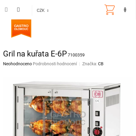
Přejít
na
CZK
obsah
Gril na kuřata E-6P
7100359
Průměrné
Neohodnoceno
Podrobnosti hodnocení
Značka:
CB
hodnocení
produktu
je
0,0
z
5
hvězdiček.