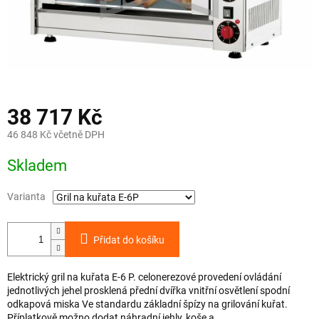
38 717 Kč
46 848 Kč včetně DPH
Měrná
Skladem
cena:
Varianta
Přidat do košíku
Elektrický gril na kuřata E-6 P. celonerezové provedení ovládání
jednotlivých jehel prosklená přední dvířka vnitřní osvětlení spodní
odkapová miska Ve standardu základní špízy na grilování kuřat.
Příplatkově možno dodat náhradní jehly, koše a...