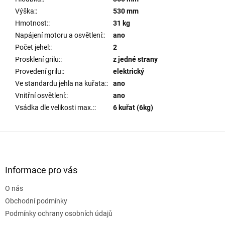
Výška:
:
530 mm
Hmotnost:
:
31 kg
Napájení motoru a osvětlení:
:
ano
Počet jehel:
:
2
Prosklení grilu:
:
z jedné strany
Provedení grilu:
:
elektrický
Ve standardu jehla na kuřata:
:
ano
Vnitřní osvětlení:
:
ano
Vsádka dle velikosti max.:
:
6 kuřat (6kg)
Z
á
p
a
Informace pro vás
t
O nás
í
Obchodní podmínky
Podmínky ochrany osobních údajů