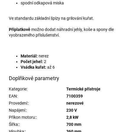
spodní odkapová miska
Ve standardu základní špízy na grilování kuřat.
Příplatkově
možno dodat náhradní jehly, koše a spony dle
vyobrazeného příslušenství.
Materiál:
nerez
Počet jehel:
2
Vsádka kuřat:
až 6
Doplňkové parametry
Kategorie
:
Termické přístroje
EAN
:
7100359
Provedení:
:
nerezové
Napájení:
:
230 V
Příkon motoru:
:
2,8 kW
Šířka:
:
700 mm
Hloubka:
:
360 mm