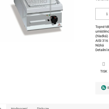
Topné těl
umístěno 
(hladká) 
AISI 316
Nízká
Detailní 
TISK
s
Hodnocení
Diskuze