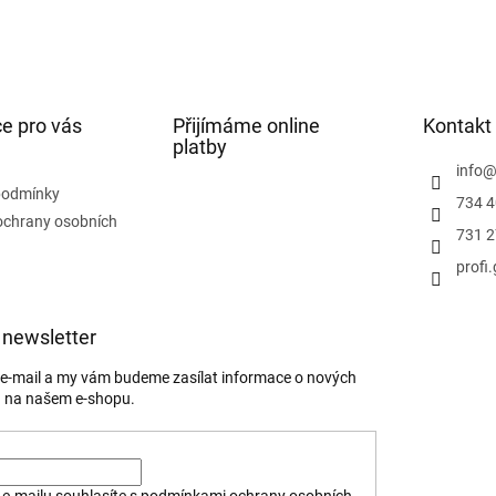
e pro vás
Přijímáme online
Kontakt
platby
info
podmínky
734 4
ochrany osobních
731 2
profi
 newsletter
j e-mail a my vám budeme zasílat informace o nových
 na našem e-shopu.
e-mailu souhlasíte s
podmínkami ochrany osobních