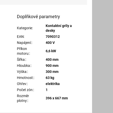
Doplňkové parametry
Kontaktní grily a
Kategorie
:
desky
EAN
:
7090312
Napájení:
:
400 V
Příkon
6,6 kW
motoru:
:
Šířka:
:
400 mm
Hloubka:
:
900 mm
Výška:
:
300 mm
Hmotnost:
:
63 kg
Ohřev:
:
elektrika
Počet zón:
:
1
Rozměr
396 x 667 mm
plotny:
: