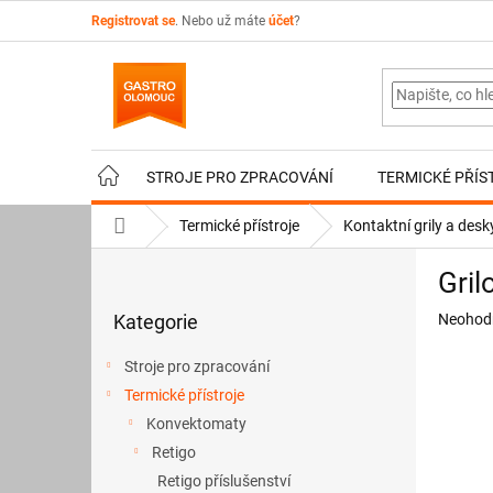
Přejít
Registrovat se
. Nebo už máte
účet
?
na
obsah
STROJE PRO ZPRACOVÁNÍ
TERMICKÉ PŘÍS
Domů
Termické přístroje
Kontaktní grily a desk
P
Gril
o
Přeskočit
s
Průměr
Kategorie
Neohod
kategorie
t
hodnoce
r
produkt
Stroje pro zpracování
a
je
Termické přístroje
n
0,0
z
Konvektomaty
n
5
í
Retigo
hvězdič
p
Retigo příslušenství