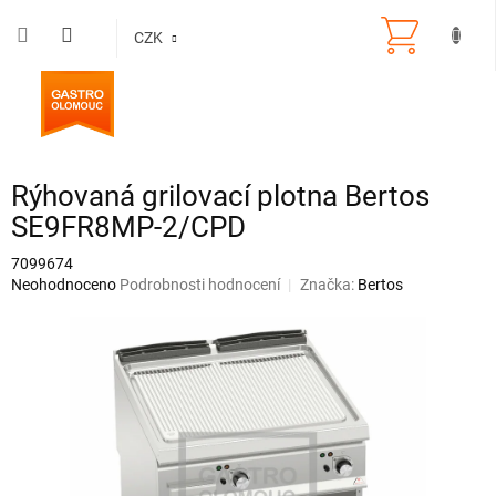
Přejít
na
CZK
obsah
Rýhovaná grilovací plotna Bertos
SE9FR8MP-2/CPD
7099674
Průměrné
Neohodnoceno
Podrobnosti hodnocení
Značka:
Bertos
hodnocení
produktu
je
0,0
z
5
hvězdiček.