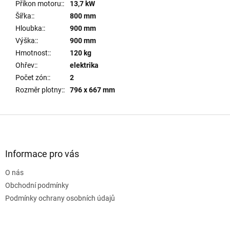
Příkon motoru:
:
13,7 kW
Šířka:
:
800 mm
Hloubka:
:
900 mm
Výška:
:
900 mm
Hmotnost:
:
120 kg
Ohřev:
:
elektrika
Počet zón:
:
2
Rozměr plotny:
:
796 x 667 mm
Z
á
p
a
Informace pro vás
t
O nás
í
Obchodní podmínky
Podmínky ochrany osobních údajů