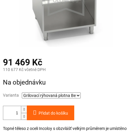
91 469 Kč
110 677 Kč včetně DPH
Měrná
Na objednávku
cena:
Varianta
Přidat do košíku
Topné těleso z oceli Incoloy s obzvlášť velkým průměrem je umístěno