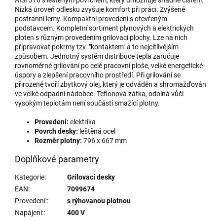
Nízká úroveň odlesku zvyšuje komfort při práci. Zvýšené
postranní lemy. Kompaktní provedení s otevřeným
podstavcem. Kompletní sortiment plynových a elektrických
ploten s různým provedením grilovací plochy. Lze na nich
připravovat pokrmy tzv. "kontaktem" a to nejcitlivějším
způsobem. Jednotný systém distribuce tepla zaručuje
rovnoměrné grilování po celé pracovní ploše, velké energetické
úspory a zlepšení pracovního prostředí. Při grilování se
přirozeně tvoří zbytkový olej, který je odváděn a shromažďován
ve velké odpadní nádobce. Teflonová zátka, odolná vůči
vysokým teplotám není součástí smažící plotny.​
Provedení:
elektrika
Povrch desky:
leštěná ocel
Rozměr plotny:
796 x 667 mm
Doplňkové parametry
Kategorie
:
Grilovací desky
EAN
:
7099674
Provedení:
:
s rýhovanou plotnou
Napájení:
:
400 V