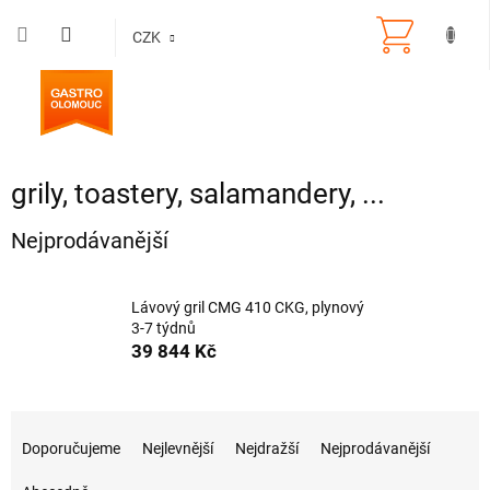
Přejít
na
CZK
obsah
grily, toastery, salamandery, ...
Nejprodávanější
Lávový gril CMG 410 CKG, plynový
3-7 týdnů
39 844 Kč
Ř
a
Doporučujeme
Nejlevnější
Nejdražší
Nejprodávanější
z