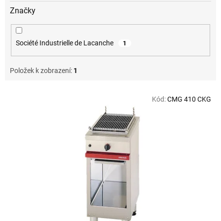
Značky
Société Industrielle de Lacanche
1
Položek k zobrazení:
1
V
Kód:
CMG 410 CKG
ý
p
i
s
p
r
o
d
u
k
t