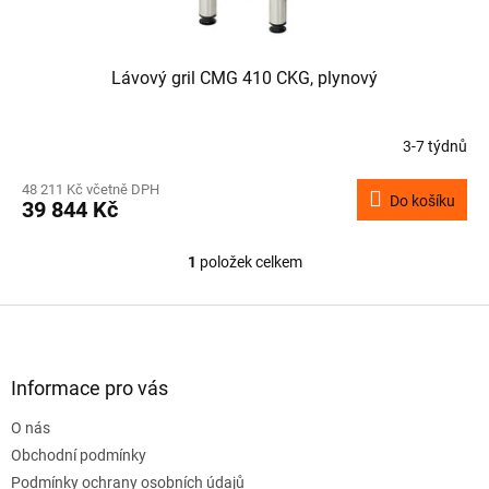
ů
Lávový gril CMG 410 CKG, plynový
3-7 týdnů
48 211 Kč včetně DPH
Do košíku
39 844 Kč
1
položek celkem
O
v
l
Z
á
á
d
p
a
a
Informace pro vás
c
t
í
O nás
í
p
Obchodní podmínky
r
v
Podmínky ochrany osobních údajů