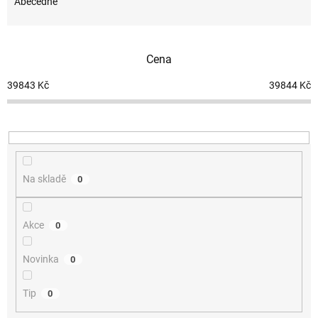
e
Abecedně
n
í
p
Cena
r
o
39843
Kč
39844
Kč
d
u
k
t
ů
Na skladě
0
Akce
0
Novinka
0
Tip
0