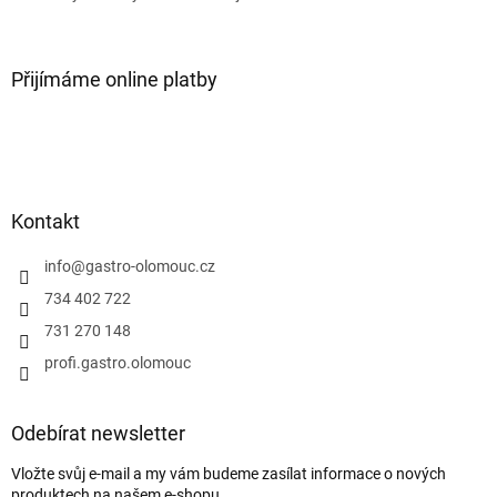
k
y
v
ý
Přijímáme online platby
p
i
s
u
Kontakt
info
@
gastro-olomouc.cz
734 402 722
731 270 148
profi.gastro.olomouc
Odebírat newsletter
Vložte svůj e-mail a my vám budeme zasílat informace o nových
produktech na našem e-shopu.