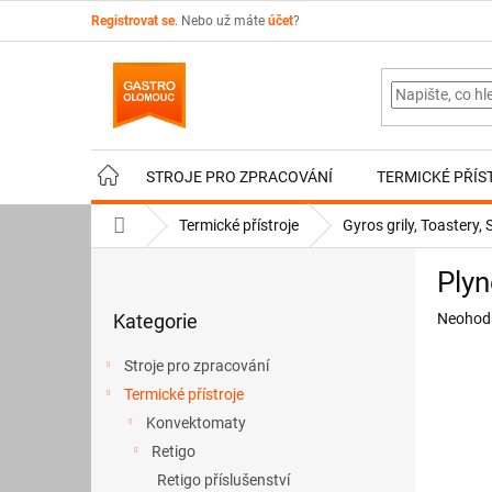
Přejít
Registrovat se
. Nebo už máte
účet
?
na
obsah
STROJE PRO ZPRACOVÁNÍ
TERMICKÉ PŘÍS
Domů
Termické přístroje
Gyros grily, Toastery
P
Plyn
o
Přeskočit
s
Průměr
Kategorie
Neohod
kategorie
t
hodnoce
r
produkt
Stroje pro zpracování
a
je
Termické přístroje
n
0,0
z
Konvektomaty
n
5
í
Retigo
hvězdič
p
Retigo příslušenství