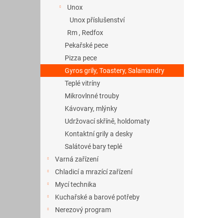
a
Unox
n
Unox příslušenství
e
Rm , Redfox
l
Pekařské pece
Pizza pece
Gyros grily, Toastery, Salamandry
Teplé vitríny
Mikrovlnné trouby
Kávovary, mlýnky
Udržovací skříně, holdomaty
Kontaktní grily a desky
Salátové bary teplé
Varná zařízení
Chladicí a mrazící zařízení
Mycí technika
Kuchařské a barové potřeby
Nerezový program