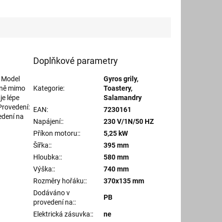
Doplňkové parametry
. Model
Gyros grily,
čně mimo
Kategorie
:
Toastery,
je lépe
Salamandry
Provedení:
EAN
:
7230161
edení na
Napájení:
:
230 V/1N/50 HZ
Příkon motoru:
:
5,25 kW
Šířka:
:
395 mm
Hloubka:
:
580 mm
Výška:
:
740 mm
Rozměry hořáku:
:
370x135 mm
Dodáváno v
PB
provedení na:
:
Elektrická zásuvka:
:
ne