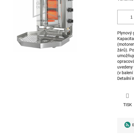
Plynový 
Kapacita
(motorem
žárů). Po
umožňuje 
opracová
uvedeny 
(v balení
Detailní 
TISK