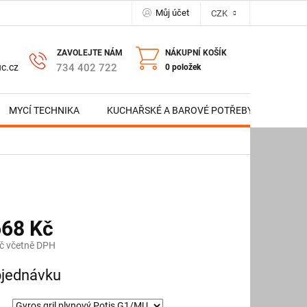
Můj účet
CZK
NÁKUPNÍ KOŠÍK
734 402 722
c.cz
0 položek
MYCÍ TECHNIKA
KUCHAŘSKÉ A BAROVÉ POTŘEBY
NERE
668 Kč
č včetně DPH
jednávku