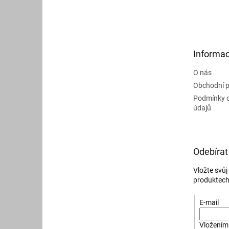
Z
á
p
a
t
Informac
í
O nás
Obchodní 
Podmínky 
údajů
Odebírat
Vložte svů
produktech
E-mail
Vložením 