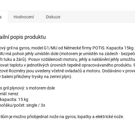
s
Hodnocení
Diskuze
ailní popis produktu
ový gril na gyros, model G1/MU od Německé firmy POTIS. Kapacita 15kg
U má pohon jehly umístěn dole (motorem je umístěn na zádech - bezpe
h tuku a žárů). Posuv vzdálenosti motoru, jehly a naklánění jehly umožňu
lovat teplotu v jednotlivých úrovních tepelně opracovávaného produktu. 
zové Rozměry jsou uvedeny včetně ovladačů a motoru. Dodáváno v prov
 balení přiloženy trysky na zemní plyn).
s gril plynový: s motorem dole
riál: nerez
kapacita: 15 kg
hořáku/počet: single / 3x
rilům je možno přiobjednat nože na gyros, lopatky a elektrické nože.