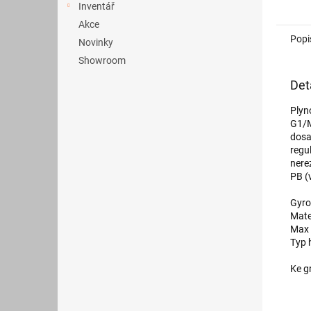
Inventář
Akce
Popi
Novinky
Showroom
Det
Plyn
G1/M
dosa
regu
nere
PB (v
Gyro
Mate
Max 
Typ 
Ke g