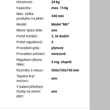
Hmotnost:
:
24 kg
Kapacita:
:
max. 15 kg
Max. výška
340 mm
produktu na jehle:
:
Model:
:
Model "MU"
Motor špízu dole:
:
ano
Počet hořáků:
:
3, 3x duální
Počet regulátorů:
:
3
Provedení grilu:
:
plynový
Provedení zařízení:
:
nerezové
Regulace výkonu
3 reg. stupně
těles:
:
Rozměry s mísou:
:
500x730x740 mm
Tepelný kryt
ano
motoru:
:
V balení přiloženy
trysky na zemní
ano
plyn:
: