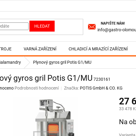
HLEDAT
info@gastro-olomou
TROJE
VARNÁ ZAŘÍZENÍ
CHLADICÍ A MRAZÍCÍ ZAŘÍZENÍ
, Salamandry
Plynový gyros gril Potis G1/MU
ový gyros gril Potis G1/MU
7230161
né
noceno
Podrobnosti hodnocení
Značka:
POTIS GmbH & CO. KG
ní
27 
u
33 478 K
Měrná
Na ob
cena:
ek.
Varianta