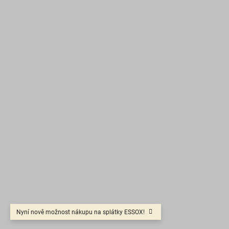
Nyní nově možnost nákupu na splátky ESSOX!