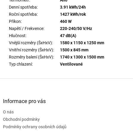
Denní spotřeba
:
3.91 kWh/24h
Roční spotřeba
:
1427 kWh/rok
Příkon
:
460 W
Napětí / Frekvence
:
220-240/50 V/Hz
Hlučnost
:
47 dB(A)
Vnější rozměry (ŠxHxV)
:
1580 x 1150 x 1250 mm
Vnitřní rozměry (ŠxHxV)
:
1500 x 845 mm
Rozměry balení (ŠxHxV)
:
1740 x 1300 x 1500 mm
Typ chlazení
:
Ventilované
Z
á
p
a
Informace pro vás
t
O nás
í
Obchodní podmínky
Podmínky ochrany osobních údajů