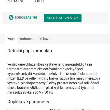
ZEPTAT SE
SDÍLET
Popis
Hodnocení
Diskuze
Detailní popis produktu
ventilované chlazení|bez vestavěného agregátu|digitální
termostat|automatické odtávání|odtávací tyč pod
výparníkem|vyhřívané čelní sklo|vnitřní skleněná clona proti
mlžení|LED osvětlení vitríny barva růžová (na maso)|nerezová
výstavní plocha|nerezový úložný prostor|nerezová odkládací
deska|bočnice ABS|zadní plexi krytí|chromovaná tyč proti
nárazu|zásuvka 230 V / 50 Hz
Doplňkové parametry