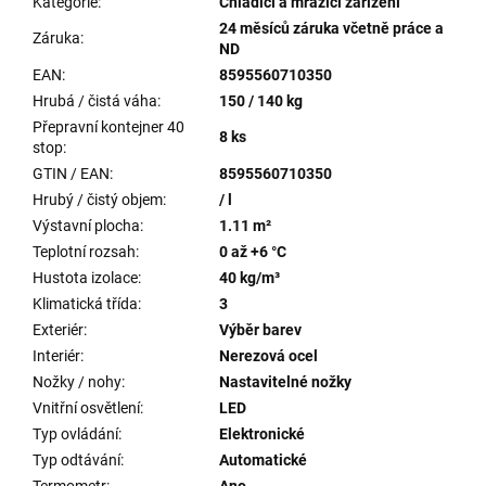
Kategorie
:
Chladicí a mrazící zařízení
24 měsíců záruka včetně práce a
Záruka
:
ND
EAN
:
8595560710350
Hrubá / čistá váha
:
150 / 140 kg
Přepravní kontejner 40
8 ks
stop
:
GTIN / EAN
:
8595560710350
Hrubý / čistý objem
:
/ l
Výstavní plocha
:
1.11 m²
Teplotní rozsah
:
0 až +6 °C
Hustota izolace
:
40 kg/m³
Klimatická třída
:
3
Exteriér
:
Výběr barev
Interiér
:
Nerezová ocel
Nožky / nohy
:
Nastavitelné nožky
Vnitřní osvětlení
:
LED
Typ ovládání
:
Elektronické
Typ odtávání
:
Automatické
Termometr
:
Ano