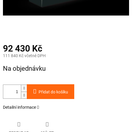
92 430 Kč
111 840 Kč včetně DPH
Měrná
Na objednávku
cena:
Přidat do košíku
Detailní informace