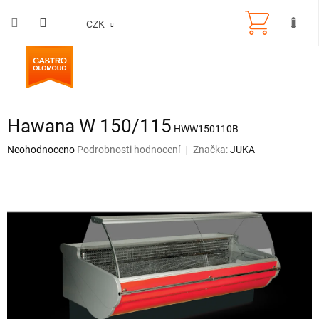
Přejít
na
CZK
obsah
Hawana W 150/115
HWW150110B
Průměrné
Neohodnoceno
Podrobnosti hodnocení
Značka:
JUKA
hodnocení
produktu
je
0,0
z
5
hvězdiček.