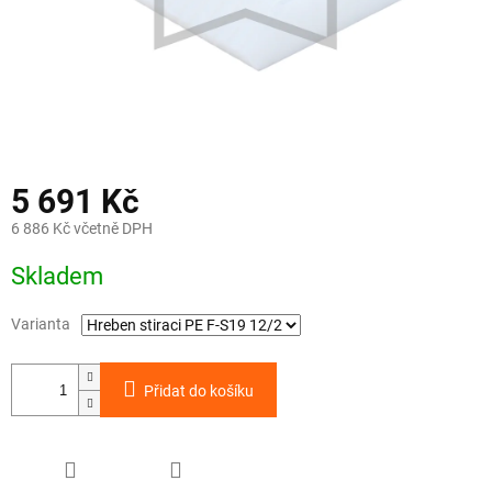
5 691 Kč
6 886 Kč včetně DPH
Měrná
Skladem
cena:
Varianta
Přidat do košíku