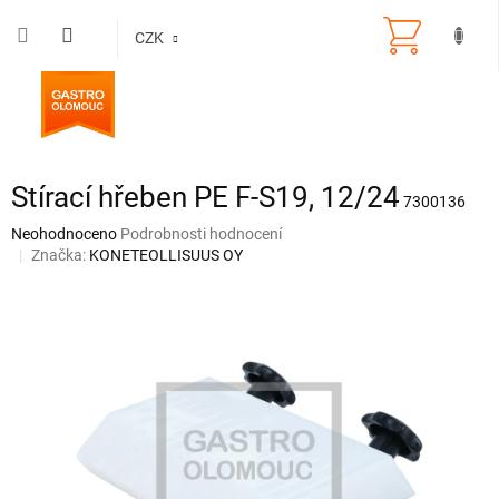
Přejít
na
CZK
obsah
Stírací hřeben PE F-S19, 12/24
7300136
Průměrné
Neohodnoceno
Podrobnosti hodnocení
hodnocení
Značka:
KONETEOLLISUUS OY
produktu
je
0,0
z
5
hvězdiček.