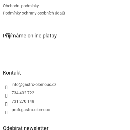
í
Obchodní podmínky
Podmínky ochrany osobních údajů
Přijímáme online platby
Kontakt
info
@
gastro-olomouc.cz
734 402 722
731 270 148
profi.gastro.olomouc
Odebírat newsletter