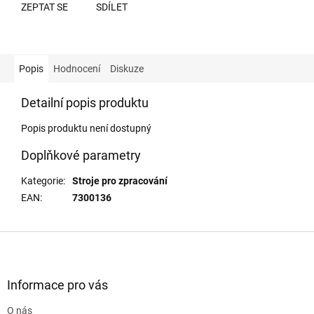
ZEPTAT SE
SDÍLET
Popis
Hodnocení
Diskuze
Detailní popis produktu
Popis produktu není dostupný
Doplňkové parametry
Kategorie
:
Stroje pro zpracování
EAN
:
7300136
Z
á
p
a
Informace pro vás
t
O nás