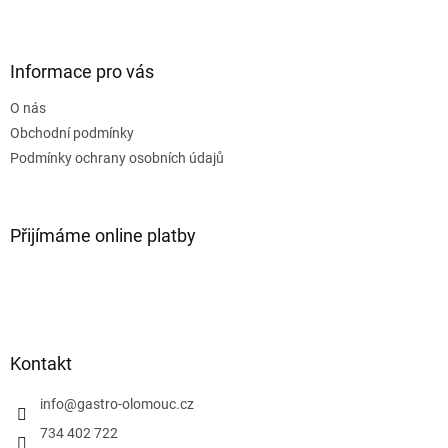
Z
á
p
a
Informace pro vás
t
O nás
í
Obchodní podmínky
Podmínky ochrany osobních údajů
Přijímáme online platby
Kontakt
info
@
gastro-olomouc.cz
734 402 722