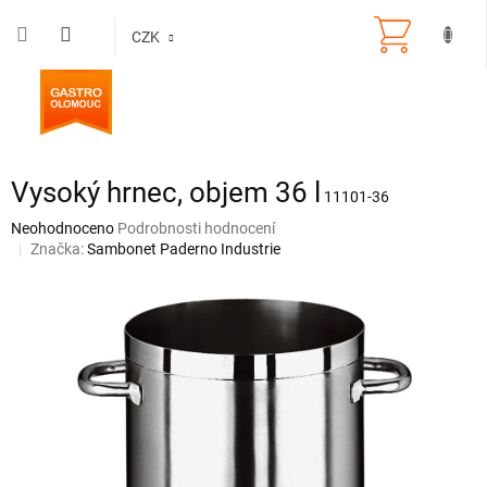
Přejít
na
CZK
obsah
Vysoký hrnec, objem 36 l
11101-36
Průměrné
Neohodnoceno
Podrobnosti hodnocení
hodnocení
Značka:
Sambonet Paderno Industrie
produktu
je
0,0
z
5
hvězdiček.