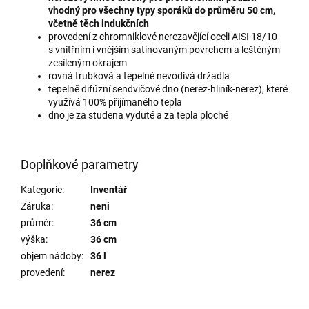
vhodný pro všechny typy sporáků do průměru 50 cm,
včetně těch indukčních
provedení z chromniklové nerezavějící oceli AISI 18/10
s vnitřním i vnějším satinovaným povrchem a leštěným
zesíleným okrajem
rovná trubková a tepelně nevodivá držadla
tepelně difúzní sendvičové dno (nerez-hliník-nerez), které
využívá 100% přijímaného tepla
dno je za studena vyduté a za tepla ploché
Doplňkové parametry
Kategorie
:
Inventář
Záruka
:
neni
průměr
:
36 cm
výška
:
36 cm
objem nádoby
:
36 l
provedení
:
nerez