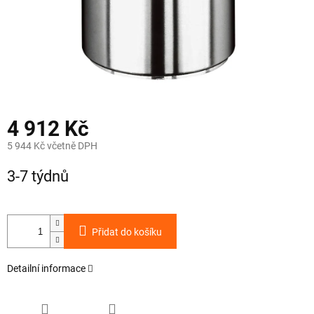
4 912 Kč
5 944 Kč včetně DPH
Měrná
3-7 týdnů
cena:
Přidat do košíku
Detailní informace