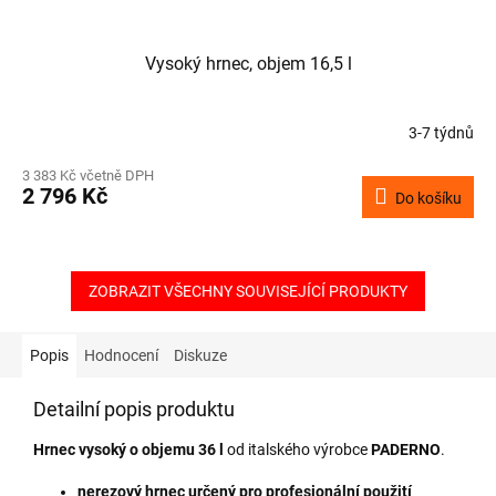
Vysoký hrnec, objem 16,5 l
3-7 týdnů
3 383 Kč včetně DPH
2 796 Kč
Do košíku
ZOBRAZIT VŠECHNY SOUVISEJÍCÍ PRODUKTY
Popis
Hodnocení
Diskuze
Detailní popis produktu
Hrnec vysoký o objemu 36 l
od italského výrobce
PADERNO
.
nerezový hrnec určený pro profesionální použití