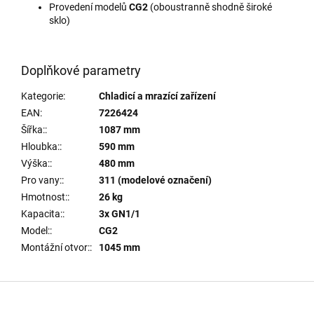
Provedení modelů
CG2
(oboustranně shodně široké
sklo)
Doplňkové parametry
Kategorie
:
Chladicí a mrazící zařízení
EAN
:
7226424
Šířka:
:
1087 mm
Hloubka:
:
590 mm
Výška:
:
480 mm
Pro vany:
:
311 (modelové označení)
Hmotnost:
:
26 kg
Kapacita:
:
3x GN1/1
Model:
:
CG2
Montážní otvor:
:
1045 mm
Z
á