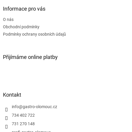
p
a
Informace pro vás
t
O nás
í
Obchodní podmínky
Podmínky ochrany osobních údajů
Přijímáme online platby
Kontakt
info
@
gastro-olomouc.cz
734 402 722
731 270 148