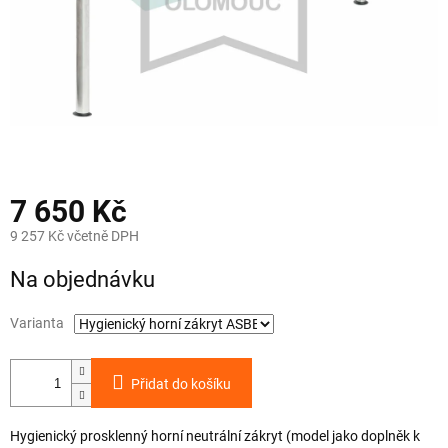
7 650 Kč
9 257 Kč včetně DPH
Měrná
Na objednávku
cena:
Varianta
Přidat do košíku
Hygienický prosklenný horní neutrální zákryt (model jako doplněk k