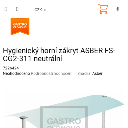
Přejít
na
CZK
obsah
Hygienický horní zákryt ASBER FS-
CG2-311 neutrální
7226424
Průměrné
Neohodnoceno
Podrobnosti hodnocení
Značka:
Asber
hodnocení
produktu
je
0,0
z
5
hvězdiček.