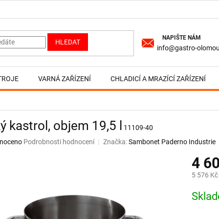
HLEDAT
info@gastro-olomou
TROJE
VARNÁ ZAŘÍZENÍ
CHLADICÍ A MRAZÍCÍ ZAŘÍZENÍ
ý kastrol, objem 19,5 l
11109-40
né
noceno
Podrobnosti hodnocení
Značka:
Sambonet Paderno Industrie
ní
4 6
u
5 576 Kč
Měrná
Skla
cena:
ek.