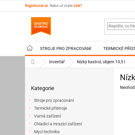
Přejít
Registrovat se
. Nebo už máte
účet
?
na
obsah
STROJE PRO ZPRACOVÁNÍ
TERMICKÉ PŘÍS
Domů
Inventář
Nízký kastrol, objem 19,5 l
P
Nízk
o
Přeskočit
s
Průměr
Kategorie
Neohod
kategorie
t
hodnoce
r
produkt
Stroje pro zpracování
a
je
Termické přístroje
n
0,0
z
Varná zařízení
n
5
í
Chladicí a mrazící zařízení
hvězdič
p
Mycí technika