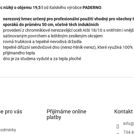
c nízký o objemu 19,5 l
od italského výrobce
PADERNO
.
nerezový hrnec určený pro profesionální použití vhodný pro všechny 
sporáků do průměru 50 cm, včetně těch indukčních
provedení z chromniklové nerezavějící oceli AISI 18/10 s vnitřním i vněj
satinovaným povrchem a leštěným zesíleným okrajem
rovná trubková a tepelně nevodivá držadla
tepelně difúzní sendvičové dno (nerez-hliník-nerez), které využívá 100%
přijímaného tepla
dno je za studena vyduté a za tepla ploché
e pro vás
Přijímáme online
Kontakt
platby
info
podmínky
734 4