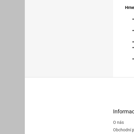
Hrne
Z
á
p
a
t
Informac
í
O nás
Obchodní 