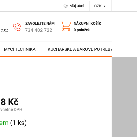
Můj účet
CZK
NÁKUPNÍ KOŠÍK
734 402 722
c.cz
0 položek
MYCÍ TECHNIKA
KUCHAŘSKÉ A BAROVÉ POTŘEBY
NERE
08 Kč
 včetně DPH
dem
(1 ks)