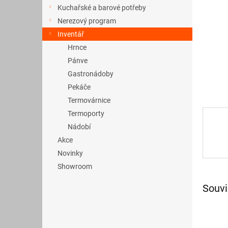
a
Kuchařské a barové potřeby
n
Nerezový program
e
Inventář
l
Hrnce
Pánve
Gastronádoby
Pekáče
Termovárnice
Termoporty
Nádobí
Akce
Novinky
Showroom
Souvi