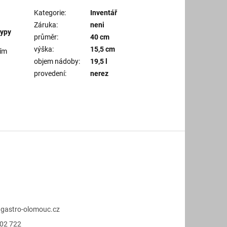
Kategorie
:
Inventář
Záruka
:
neni
typy
průměr
:
40 cm
výška
:
15,5 cm
ším
objem nádoby
:
19,5 l
provedení
:
nerez
@
gastro-olomouc.cz
02 722