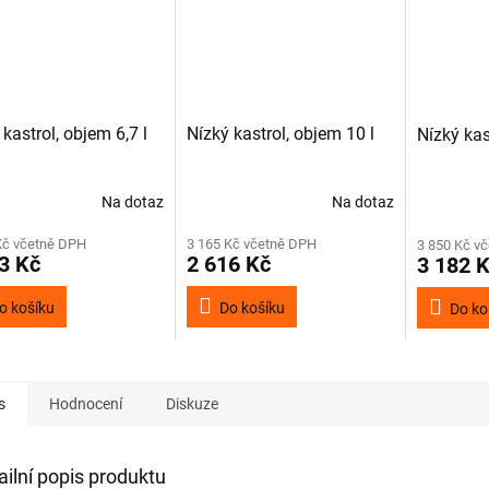
 kastrol, objem 6,7 l
Nízký kastrol, objem 10 l
Nízký kas
Na dotaz
Na dotaz
Kč včetně DPH
3 165 Kč včetně DPH
3 850 Kč v
3 Kč
2 616 Kč
3 182 
o košíku
Do košíku
Do ko
s
Hodnocení
Diskuze
ailní popis produktu