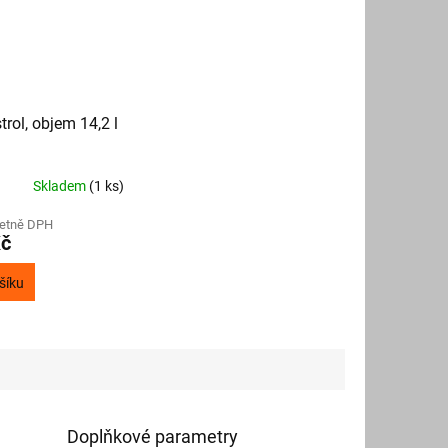
trol, objem 14,2 l
Skladem
(1 ks)
četně DPH
Kč
šíku
Doplňkové parametry