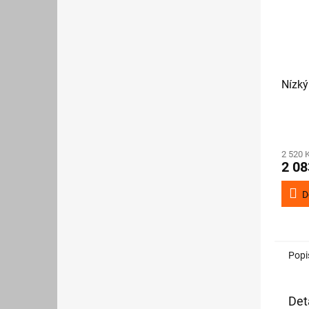
Nízký
2 520 
2 08
D
Popi
Det