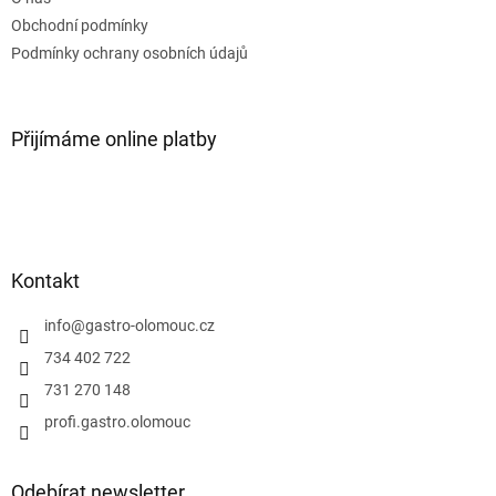
í
Obchodní podmínky
Podmínky ochrany osobních údajů
Přijímáme online platby
Kontakt
info
@
gastro-olomouc.cz
734 402 722
731 270 148
profi.gastro.olomouc
Odebírat newsletter