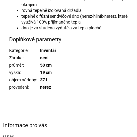
okrajem
rovná tepelně izolovaná držadla
tepelně difúzní sendvičové dno (nerez-hliník-nerez), které
využívá 100% přijímaného tepla
dno je za studena vyduté a za tepla ploché
Doplňkové parametry
Kategorie
:
Inventář
Záruka
:
neni
průměr
:
50 cm
výška
:
19 cm
objem nádoby
:
37 l
provedení
:
nerez
Z
á
p
a
Informace pro vás
t
O nás