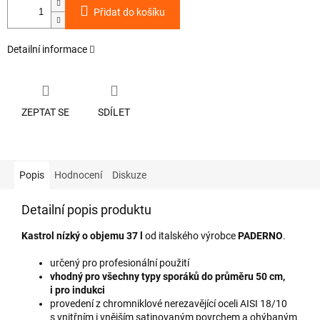
Přidat do košíku
Detailní informace
ZEPTAT SE
SDÍLET
Popis
Hodnocení
Diskuze
Detailní popis produktu
Kastrol nízký o objemu 37 l
od italského výrobce
PADERNO
.
určený pro profesionální použití
vhodný pro všechny typy sporáků do průměru 50 cm,
i pro indukci
provedení z chromniklové nerezavějící oceli AISI 18/10
s vnitřním i vnějším satinovaným povrchem a ohýbaným