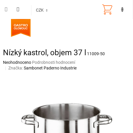
Přejít
na
CZK
obsah
Nízký kastrol, objem 37 l
11009-50
Průměrné
Neohodnoceno
Podrobnosti hodnocení
hodnocení
Značka:
Sambonet Paderno Industrie
produktu
je
0,0
z
5
hvězdiček.