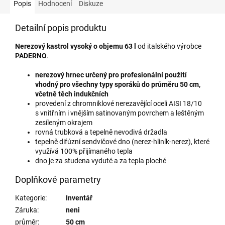
Popis
Hodnocení
Diskuze
Detailní popis produktu
Nerezový kastrol vysoký o objemu 63 l
od italského výrobce
PADERNO
.
nerezový hrnec určený pro profesionální použití
vhodný pro všechny typy sporáků do průměru 50 cm,
včetně těch indukčních
provedení z chromniklové nerezavějící oceli AISI 18/10
s vnitřním i vnějším satinovaným povrchem a leštěným
zesíleným okrajem
rovná trubková a tepelně nevodivá držadla
tepelně difúzní sendvičové dno (nerez-hliník-nerez), které
využívá 100% přijímaného tepla
dno je za studena vyduté a za tepla ploché
Doplňkové parametry
Kategorie
:
Inventář
Záruka
:
neni
průměr
:
50 cm