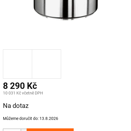
8 290 Kč
10 031 Kč včetně DPH
Měrná
Na dotaz
cena:
Můžeme doručit do:
13.8.2026