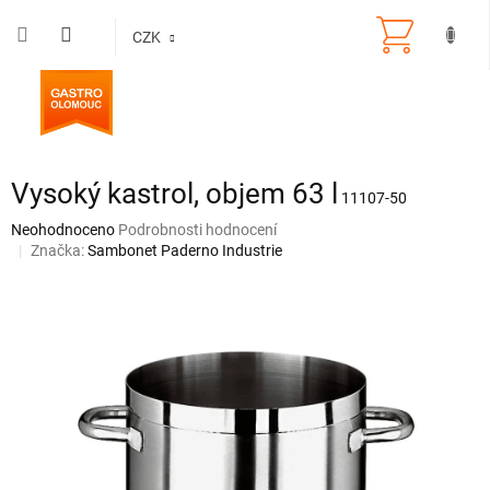
Přejít
na
CZK
obsah
Vysoký kastrol, objem 63 l
11107-50
Průměrné
Neohodnoceno
Podrobnosti hodnocení
hodnocení
Značka:
Sambonet Paderno Industrie
produktu
je
0,0
z
5
hvězdiček.