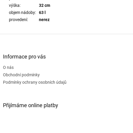
výška
:
32 cm
objem nádoby
:
63 l
provedení
:
nerez
Z
á
p
a
Informace pro vás
t
O nás
í
Obchodní podmínky
Podmínky ochrany osobních údajů
Přijímáme online platby