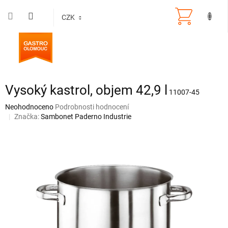
Přejít
na
CZK
obsah
Vysoký kastrol, objem 42,9 l
11007-45
Průměrné
Neohodnoceno
Podrobnosti hodnocení
hodnocení
Značka:
Sambonet Paderno Industrie
produktu
je
0,0
z
5
hvězdiček.