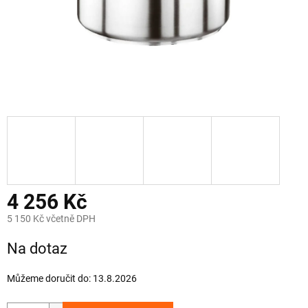
4 256 Kč
5 150 Kč včetně DPH
Měrná
Na dotaz
cena:
Můžeme doručit do:
13.8.2026