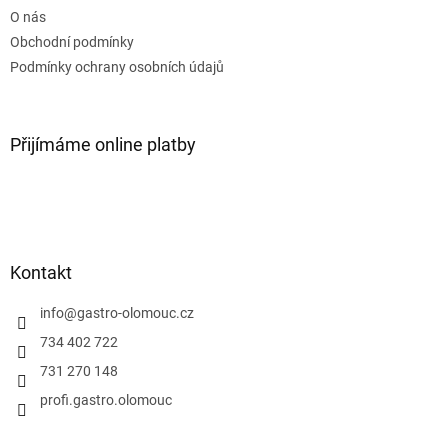
t
O nás
í
Obchodní podmínky
Podmínky ochrany osobních údajů
Přijímáme online platby
Kontakt
info
@
gastro-olomouc.cz
734 402 722
731 270 148
profi.gastro.olomouc