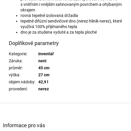
s vnitřním i vnějším satinovaným povrchem a ohýbaným
okrajem
rovná tepelně izolovaná držadla
tepelně difúzní sendvičové dno (nerez-hliník-nerez), které
využívá 100% přijímaného tepla
dno je za studena vyduté a za tepla ploché
Doplňkové parametry
Kategorie
:
Inventář
Záruka
:
neni
průměr
:
45 cm
výška
:
27 cm
objem nádoby
:
42,9 l
provedení
:
nerez
Z
á
p
a
Informace pro vás