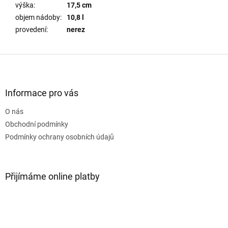
výška
:
17,5 cm
objem nádoby
:
10,8 l
provedení
:
nerez
Z
á
p
a
Informace pro vás
t
O nás
í
Obchodní podmínky
Podmínky ochrany osobních údajů
Přijímáme online platby