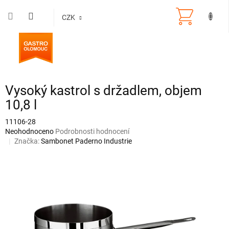
Přejít
na
CZK
obsah
Vysoký kastrol s držadlem, objem
10,8 l
11106-28
Průměrné
Neohodnoceno
Podrobnosti hodnocení
hodnocení
Značka:
Sambonet Paderno Industrie
produktu
je
0,0
z
5
hvězdiček.