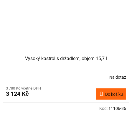
Vysoký kastrol s držadlem, objem 15,7 l
Na dotaz
3 780 Kč včetně DPH
3 124 Kč
Do košíku
Kód:
11106-36