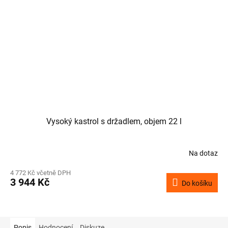
Vysoký kastrol s držadlem, objem 22 l
Na dotaz
4 772 Kč včetně DPH
3 944 Kč
Do košíku
Popis
Hodnocení
Diskuze