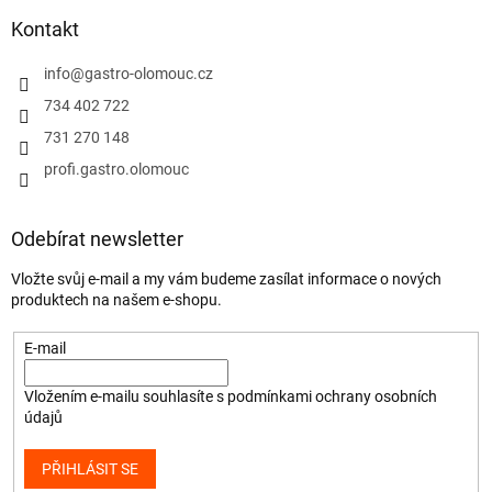
Kontakt
info
@
gastro-olomouc.cz
734 402 722
731 270 148
profi.gastro.olomouc
Odebírat newsletter
Vložte svůj e-mail a my vám budeme zasílat informace o nových
produktech na našem e-shopu.
E-mail
Vložením e-mailu souhlasíte s
podmínkami ochrany osobních
údajů
PŘIHLÁSIT SE