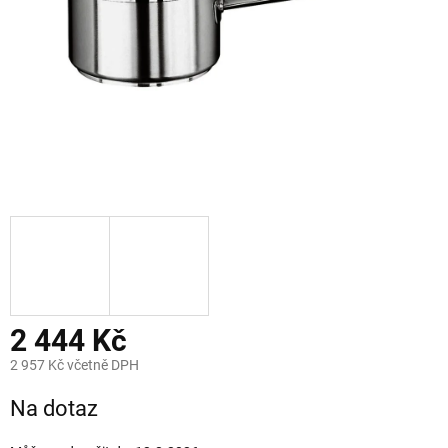
2 444 Kč
2 957 Kč včetně DPH
Měrná
Na dotaz
cena: