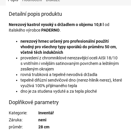
Detailní popis produktu
Nerezový kastrol vysoký s držadlem o ob­jemu 10,8 l
od
italského výrobce
PADERNO
.
nerezový hrnec určený pro profesionální použití
vhodný pro všechny typy sporáků do průměru 50 cm,
včetně těch indukčních
provedení z chromniklové nerezavějící oceli AISI 18/10
s vnitřním i vnějším satinovaným povrchem a leštěným
zesíleným okrajem
rovná trubková a tepelně nevodivá držadla
tepelně difúzní sendvičové dno (nerez-hliník-nerez), které
využívá 100% přijímaného tepla
dno je za studena vyduté a za tepla ploché
Doplňkové parametry
Kategorie
:
Inventář
Záruka
:
neni
průměr
:
28 cm