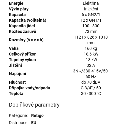
Energie
Elektřina
Vývin páry
Injekční
Kapacita
6 x GN2/1
Kapacita (volitelná)
12 x GN1/1
Kapacita jídel
100 - 300
Rozteč zásuvů
73 mm
1121 x 826 x 1018
Rozměry (š x v x h)
mm
Váha
160 kg
Celkový příkon
18,6 kW
Tepelný výkon
18 kW
Jištění
32 A
3N~/380-415V/50-
Napájení
60 Hz
Hlučnost
do 70 dBA
Přípojka vody/odpadu
G 3/4” / 50
Teplota
30 - 300 °C
Doplňkové parametry
Kategorie
:
Retigo
Distribuce
:
EU