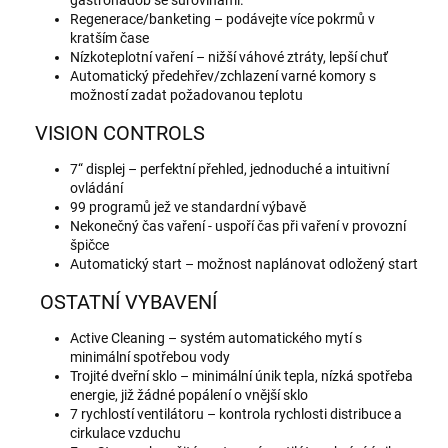
gastronádob se surovinami.
Regenerace/banketing – podávejte více pokrmů v
kratším čase
Nízkoteplotní vaření – nižší váhové ztráty, lepší chuť
Automatický předehřev/zchlazení varné komory s
možností zadat požadovanou teplotu
VISION CONTROLS
7“ displej – perfektní přehled, jednoduché a intuitivní
ovládání
99 programů jež ve standardní výbavě
Nekonečný čas vaření - uspoří čas při vaření v provozní
špičce
Automatický start – možnost naplánovat odložený start
OSTATNÍ VYBAVENÍ
Active Cleaning – systém automatického mytí s
minimální spotřebou vody
Trojité dveřní sklo – minimální únik tepla, nízká spotřeba
energie, již žádné popálení o vnější sklo
7 rychlostí ventilátoru – kontrola rychlosti distribuce a
cirkulace vzduchu