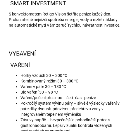
SMART INVESTMENT
S konvektomatem Retigo Vision šetříte peníze každý den.
Prokazatelně nejnižší spotřeba energie, vody a nízké náklady
na automatické mytí Vám zaručí rychlou návratnost investice.
VYBAVENÍ
VAŘENÍ
Horký vzduch 30 – 300 °C
Kombinovaný režim 30 – 300 °C
Vaření v páře 30 – 130 °C
Bio vaření 30 – 98 °C
Vaření/pečení přes noc – šetří čas i peníze
Pokročilý systém vývinu páry – skvělé výsledky vaření v
páře díky dvoustupňovému předehřevu vody v
integrovaném tepelném výměníku
Zásuvy napříč – bezpečnější a pohodlnější práce s
gastronádobami. Lepší vizuální kontrola vložených