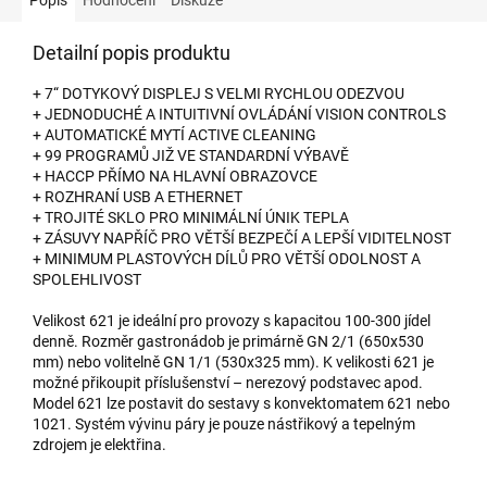
Detailní popis produktu
+ 7“ DOTYKOVÝ DISPLEJ S VELMI RYCHLOU ODEZVOU
+ JEDNODUCHÉ A INTUITIVNÍ OVLÁDÁNÍ VISION CONTROLS
+ AUTOMATICKÉ MYTÍ ACTIVE CLEANING
+ 99 PROGRAMŮ JIŽ VE STANDARDNÍ VÝBAVĚ
+ HACCP PŘÍMO NA HLAVNÍ OBRAZOVCE
+ ROZHRANÍ USB A ETHERNET
+ TROJITÉ SKLO PRO MINIMÁLNÍ ÚNIK TEPLA
+ ZÁSUVY NAPŘÍČ PRO VĚTŠÍ BEZPEČÍ A LEPŠÍ VIDITELNOST
+ MINIMUM PLASTOVÝCH DÍLŮ PRO VĚTŠÍ ODOLNOST A
SPOLEHLIVOST
Velikost 621 je ideální pro provozy s kapacitou 100-300 jídel
denně. Rozměr gastronádob je primárně GN 2/1 (650x530
mm) nebo volitelně GN 1/1 (530x325 mm). K velikosti 621 je
možné přikoupit příslušenství – nerezový podstavec apod.
Model 621 lze postavit do sestavy s konvektomatem 621 nebo
1021. Systém vývinu páry je pouze nástřikový a tepelným
zdrojem je elektřina.