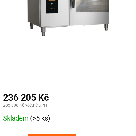
236 205 Kč
285 808 Kč včetně DPH
Měrná
Skladem
(>5 ks)
cena: