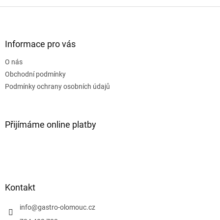
Z
á
p
a
Informace pro vás
t
O nás
í
Obchodní podmínky
Podmínky ochrany osobních údajů
Přijímáme online platby
Kontakt
info
@
gastro-olomouc.cz