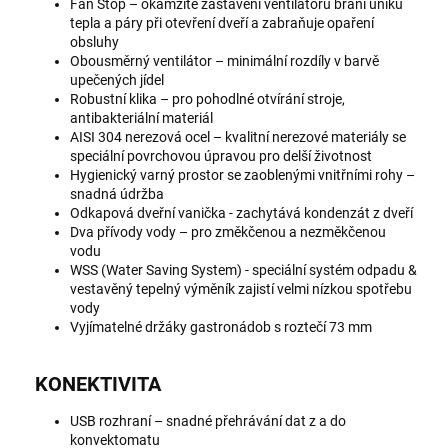
Fan Stop – okamžité zastavení ventilátoru brání úniku
tepla a páry při otevření dveří a zabraňuje opaření
obsluhy
Obousměrný ventilátor – minimální rozdíly v barvě
upečených jídel
Robustní klika – pro pohodlné otvírání stroje,
antibakteriální materiál
AISI 304 nerezová ocel – kvalitní nerezové materiály se
speciální povrchovou úpravou pro delší životnost
Hygienický varný prostor se zaoblenými vnitřními rohy –
snadná údržba
Odkapová dveřní vanička - zachytává kondenzát z dveří
Dva přívody vody – pro změkčenou a nezměkčenou
vodu
WSS (Water Saving System) - speciální systém odpadu &
vestavěný tepelný výměník zajistí velmi nízkou spotřebu
vody
Vyjímatelné držáky gastronádob s roztečí 73 mm
KONEKTIVITA
USB rozhraní – snadné přehrávání dat z a do
konvektomatu