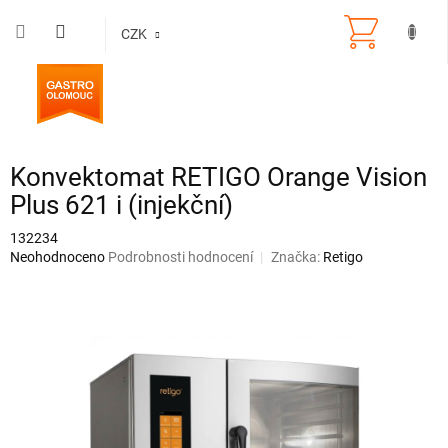
Přejít
na
CZK
obsah
Konvektomat RETIGO Orange Vision
Plus 621 i (injekční)
132234
Průměrné
Neohodnoceno
Podrobnosti hodnocení
Značka:
Retigo
hodnocení
produktu
je
0,0
z
5
hvězdiček.