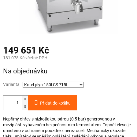
149 651 Kč
181 078 Kč včetně DPH
Měrná
Na objednávku
cena:
Varianta
Přidat do košíku
Nepřímý ohřev s nízkotlakou párou (0,5 bar) generovanou v
meziplášti vybaveném bezpečnostním termostatem. Topné těleso je
umístěno v ochraném pouzdře z nerez oceli. Mechanický ukazatel
tlaku umístěný ve vnějším opláštění. Ovládání výkonu a regulace