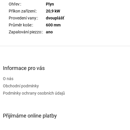
Ohřev:
:
Plyn
Příkon zařízení:
:
20,9 kW
Provedení vany:
:
dvouplášť
Průměr koše:
:
600 mm
Zapalování piezzo:
:
ano
Z
á
p
a
Informace pro vás
t
O nás
í
Obchodní podmínky
Podmínky ochrany osobních údajů
Přijímáme online platby