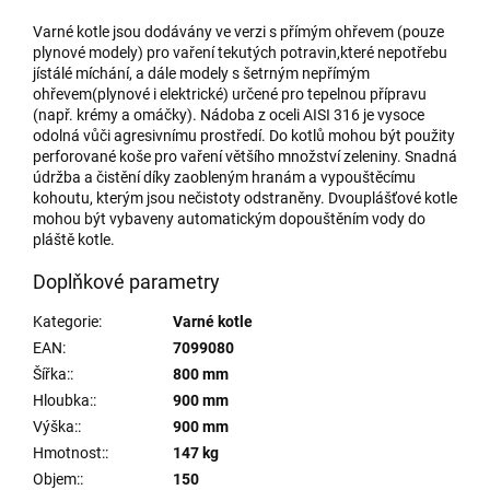
Varné kotle jsou dodávány ve verzi s přímým ohřevem (pouze
plynové modely) pro vaření tekutých potravin,které nepotřebu
jístálé míchání, a dále modely s šetrným nepřímým
ohřevem(plynové i elektrické) určené pro tepelnou přípravu
(např. krémy a omáčky). Nádoba z oceli AISI 316 je vysoce
odolná vůči agresivnímu prostředí. Do kotlů mohou být použity
perforované koše pro vaření většího množství zeleniny. Snadná
údržba a čistění díky zaobleným hranám a vypouštěcímu
kohoutu, kterým jsou nečistoty odstraněny. Dvouplášťové kotle
mohou být vybaveny automatickým dopouštěním vody do
pláště kotle.
Doplňkové parametry
Kategorie
:
Varné kotle
EAN
:
7099080
Šířka:
:
800 mm
Hloubka:
:
900 mm
Výška:
:
900 mm
Hmotnost:
:
147 kg
Objem:
:
150