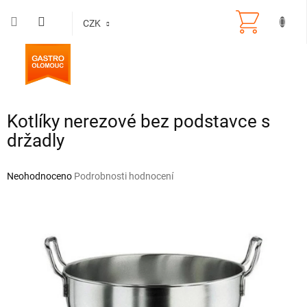
Přejít
na
CZK
obsah
Kotlíky nerezové bez podstavce s
držadly
Průměrné
Neohodnoceno
Podrobnosti hodnocení
hodnocení
produktu
je
0,0
z
5
hvězdiček.