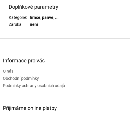
Doplňkové parametry
Kategorie
:
hrnce, pánve, ...
Záruka
:
neni
Z
á
p
a
Informace pro vás
t
O nás
í
Obchodní podmínky
Podmínky ochrany osobních údajů
Přijímáme online platby