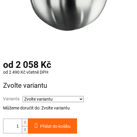
od
2 058 Kč
od
2 490 Kč
včetně DPH
Měrná
Zvolte variantu
cena:
Varianta
Můžeme doručit do:
Zvolte variantu
Přidat do košíku