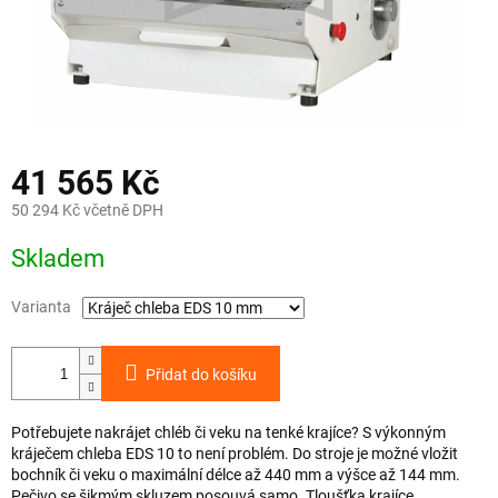
41 565 Kč
50 294 Kč včetně DPH
Měrná
Skladem
cena:
Varianta
Přidat do košíku
Potřebujete nakrájet chléb či veku na tenké krajíce? S výkonným
kráječem chleba EDS 10 to není problém. Do stroje je možné vložit
bochník či veku o maximální délce až 440 mm a výšce až 144 mm.
Pečivo se šikmým skluzem posouvá samo. Tloušťka krajíce..