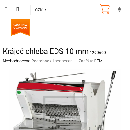
Přejít
na
CZK
obsah
Kráječ chleba EDS 10 mm
1290600
Průměrné
Neohodnoceno
Podrobnosti hodnocení
Značka:
OEM
hodnocení
produktu
je
0,0
z
5
hvězdiček.