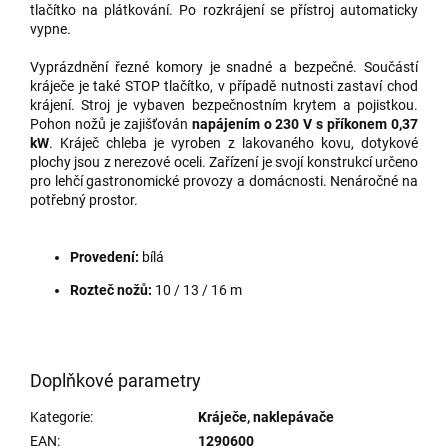
tlačítko na plátkování. Po rozkrájení se přístroj automaticky
vypne.
Vyprázdnění řezné komory je snadné a bezpečné. Součástí
kráječe je také STOP tlačítko, v případě nutnosti zastaví chod
krájení. Stroj je vybaven bezpečnostním krytem a pojistkou.
Pohon nožů je zajišťován
napájením o 230 V s příkonem 0,37
kW
. Kráječ chleba je vyroben z lakovaného kovu, dotykové
plochy jsou z nerezové oceli. Zařízení je svojí konstrukcí určeno
pro lehčí gastronomické provozy a domácnosti. Nenáročné na
potřebný prostor.
Provedení:
bílá
Rozteč nožů:
10 / 13 / 16 m
Doplňkové parametry
Kategorie
:
Kráječe, naklepávače
EAN
:
1290600