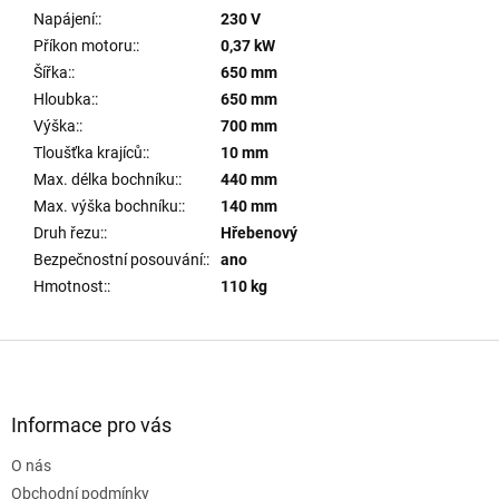
Napájení:
:
230 V
Příkon motoru:
:
0,37 kW
Šířka:
:
650 mm
Hloubka:
:
650 mm
Výška:
:
700 mm
Tloušťka krajíců:
:
10 mm
Max. délka bochníku:
:
440 mm
Max. výška bochníku:
:
140 mm
Druh řezu:
:
Hřebenový
Bezpečnostní posouvání:
:
ano
Hmotnost:
:
110 kg
Z
á
p
a
Informace pro vás
t
O nás
í
Obchodní podmínky