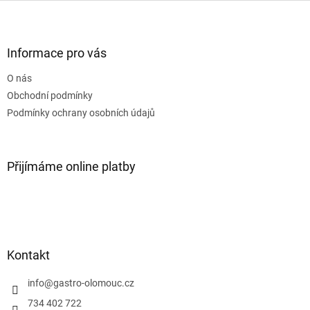
Z
á
p
a
Informace pro vás
t
O nás
í
Obchodní podmínky
Podmínky ochrany osobních údajů
Přijímáme online platby
Kontakt
info
@
gastro-olomouc.cz
734 402 722