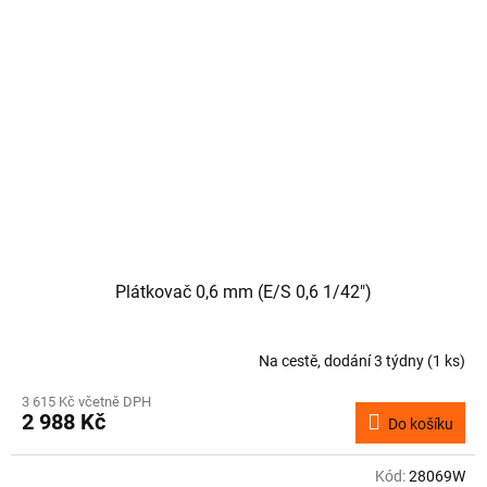
Plátkovač 0,6 mm (E/S 0,6 1/42")
Na cestě, dodání 3 týdny
(1 ks)
3 615 Kč včetně DPH
2 988 Kč
Do košíku
Kód:
28069W