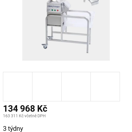
134 968 Kč
163 311 Kč včetně DPH
Měrná
3 týdny
cena: