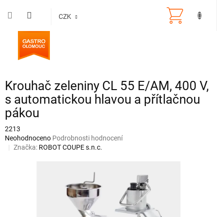
Přejít
na
CZK
obsah
Krouhač zeleniny CL 55 E/AM, 400 V,
s automatickou hlavou a přítlačnou
pákou
2213
Průměrné
Neohodnoceno
Podrobnosti hodnocení
hodnocení
Značka:
ROBOT COUPE s.n.c.
produktu
je
0,0
z
5
hvězdiček.