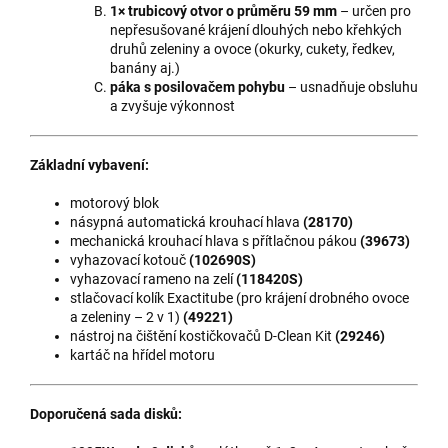
1× trubicový otvor o průměru 59 mm
– určen pro
nepřesušované krájení dlouhých nebo křehkých
druhů zeleniny a ovoce (okurky, cukety, ředkev,
banány aj.)
páka s posilovačem pohybu
– usnadňuje obsluhu
a zvyšuje výkonnost
Základní vybavení:
motorový blok
násypná automatická krou­hací hlava
(28170)
mechanická krouhací hlava s přítlačnou pákou
(39673)
vyhazovací kotouč
(102690S)
vyhazovací rameno na zelí
(118420S)
stlačovací kolík Exactitube (pro krájení drobného ovoce
a zeleniny – 2 v 1)
(49221)
nástroj na čištění kostičkovačů D-Clean Kit
(29246)
kartáč na hřídel motoru
Doporučená sada disků: