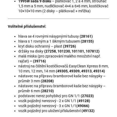
1995W sada 9 disků
– plátkovač 1, 2 a 4 mm, strouhač
1,5 mm a 5 mm, nudličkovač 4×4 a 6×6 mm, kostičkovač
10×10×10 mm (2 disky – plátkovač + mřížka)
Volitelné příslušenství:
hlava se 4 rovnými násypnými tubusy
(28161)
hlava s 1 rovným a 1 šikmým tubusem
(28155)
kryt disku ochranný – plast
(39726)
držáky na disky
(27258, 101230, 101101, 107812)
malá miska (pro zpracování malého množství např.
rajčat)
– (39716)
nástroj na čištění kostičkovačů EasyClean Xpress 8 mm,
10 mm, 12 mm, 14 mm
(49305, 49309, 49313, 49314)
nástavec na přípravu bramborové kaše bez násypky –
průměr 3 mm
(28208)
nástavec na přípravu bramborové kaše bez násypky –
průměr 6 mm
(28210)
podstavec nerez pohyblivý pro GN 1/1
(27023)
vozík pojízdný nerezový - 2 x GN 1/1
(49128)
vozík pojízdný nerezový - 3 x GN 1/1
(49066)
vozík pojízdný pro uložení příslušenství
(49132)