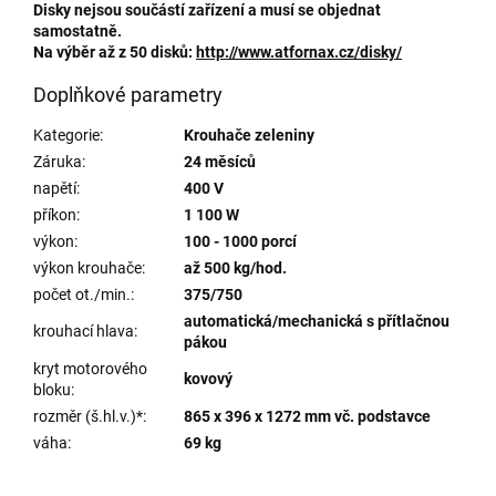
Disky nejsou součástí zařízení a musí se objednat
samostatně.
Na výběr až z 50 disků:
http://www.atfornax.cz/disky/
Doplňkové parametry
Kategorie
:
Krouhače zeleniny
Záruka
:
24 měsíců
napětí
:
400 V
příkon
:
1 100 W
výkon
:
100 - 1000 porcí
výkon krouhače
:
až 500 kg/hod.
počet ot./min.
:
375/750
automatická/mechanická s přítlačnou
krouhací hlava
:
pákou
kryt motorového
kovový
bloku
:
rozměr (š.hl.v.)*
:
865 x 396 x 1272 mm vč. podstavce
váha
:
69 kg