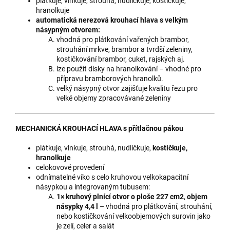
plátkuje, vlnkuje, strouhá, nudličkuje, kostičkuje,
hranolkuje
automatická
nerezová krouhací hlava s velkým
násypným otvorem:
vhodná pro plátkování vařených brambor,
strouhání mrkve, brambor a tvrdší zeleniny,
kostičkování brambor, cuket, rajských aj.
lze použít disky na hranolkování – vhodné pro
přípravu bramborových hranolků.
velký násypný otvor zajišťuje kvalitu řezu pro
velké objemy zpracovávané zeleniny
MECHANICKÁ KROUHACÍ HLAVA s přítlačnou pákou
plátkuje, vlnkuje, strouhá, nudličkuje,
kostičkuje,
hranolkuje
celokovové provedení
odnímatelné víko s celo kruhovou velkokapacitní
násypkou a integrovaným tubusem:
1× kruhový plnící otvor o ploše 227 cm2
,
objem
násypky 4,4 l
– vhodná pro plátkování, strouhání,
nebo kostičkování velkoobjemových surovin jako
je zelí, celer a salát