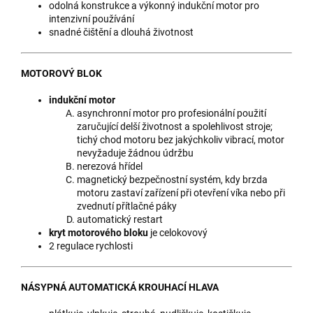
odolná konstrukce a výkonný indukční motor pro
intenzivní používání
snadné čištění a dlouhá životnost
MOTOROVÝ BLOK
indukční motor
asynchronní motor pro profesionální použití
zaručující delší životnost a spolehlivost stroje;
tichý chod motoru bez jakýchkoliv vibrací, motor
nevyžaduje žádnou údržbu
nerezová hřídel
magnetický bezpečnostní systém, kdy brzda
motoru zastaví zařízení při otevření víka nebo při
zvednutí přítlačné páky
automatický restart
kryt motorového bloku
je celokovový
2 regulace rychlosti
NÁSYPNÁ AUTOMATICKÁ KROUHACÍ HLAVA