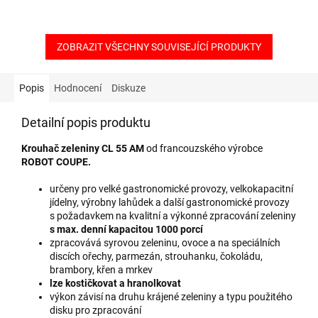
ZOBRAZIT VŠECHNY SOUVISEJÍCÍ PRODUKTY
Popis
Hodnocení
Diskuze
Detailní popis produktu
Krouhač zeleniny CL 55 AM
od francouzského výrobce
ROBOT COUPE.
určeny pro velké gastronomické provozy, velkokapacitní
jídelny, výrobny lahůdek a další gastronomické provozy
s požadavkem na kvalitní a výkonné zpracování zeleniny
s max. denní kapacitou 1000 porcí
zpracovává syrovou zeleninu, ovoce a na speciálních
discích ořechy, parmezán, strouhanku, čokoládu,
brambory, křen a mrkev
lze kostičkovat a hranolkovat
výkon závisí na druhu krájené zeleniny a typu použitého
disku pro zpracování