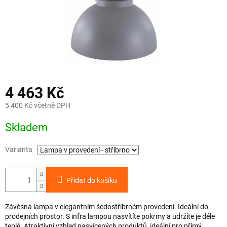
4 463 Kč
5 400 Kč včetně DPH
Měrná
Skladem
cena:
Varianta
Přidat do košíku
Závěsná lampa v elegantním šedostříbrném provedení. Ideální do
prodejních prostor. S infra lampou nasvítíte pokrmy a udržíte je déle
teplé. Atraktivní vzhled nasvícených produktů, ideální pro přímý