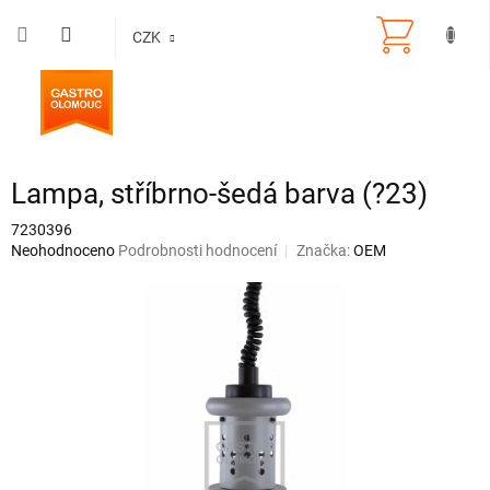
Přejít
na
CZK
obsah
Lampa, stříbrno-šedá barva (?23)
7230396
Průměrné
Neohodnoceno
Podrobnosti hodnocení
Značka:
OEM
hodnocení
produktu
je
0,0
z
5
hvězdiček.