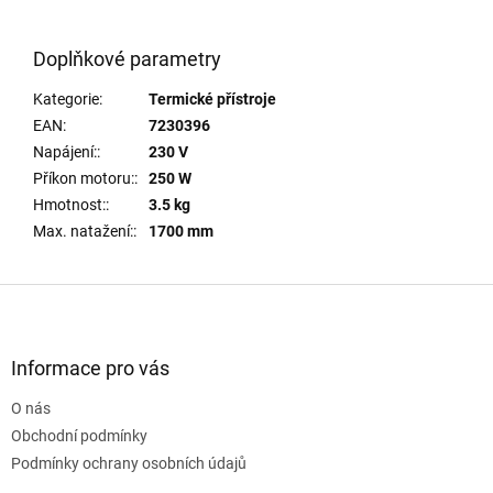
Doplňkové parametry
Kategorie
:
Termické přístroje
EAN
:
7230396
Napájení:
:
230 V
Příkon motoru:
:
250 W
Hmotnost:
:
3.5 kg
Max. natažení:
:
1700 mm
Z
á
p
a
Informace pro vás
t
O nás
í
Obchodní podmínky
Podmínky ochrany osobních údajů