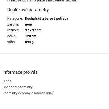
Hliníková lopata na pizzu s lakovanou rukojetí.
Doplňkové parametry
Kategorie
:
Kuchařské a barové potřeby
Záruka
:
neni
rozměr
:
37 x 37 cm
délka
:
120 cm
váha
:
894 g
Z
á
p
a
Informace pro vás
t
O nás
í
Obchodní podmínky
Podmínky ochrany osobních údajů