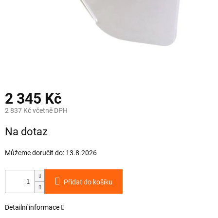
2 345 Kč
2 837 Kč včetně DPH
Měrná
Na dotaz
cena:
Můžeme doručit do:
13.8.2026
Přidat do košíku
Detailní informace