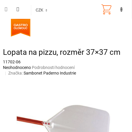
Přejít
na
CZK
obsah
Lopata na pizzu, rozměr 37×37 cm
11702-06
Průměrné
Neohodnoceno
Podrobnosti hodnocení
hodnocení
Značka:
Sambonet Paderno Industrie
produktu
je
0,0
z
5
hvězdiček.