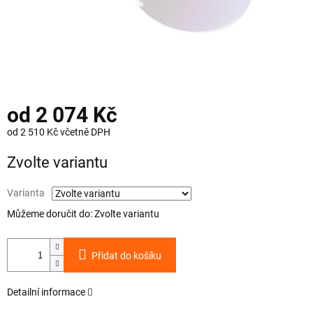
od
2 074 Kč
od
2 510 Kč
včetně DPH
Měrná
Zvolte variantu
cena:
Varianta
Můžeme doručit do:
Zvolte variantu
Přidat do košíku
Detailní informace