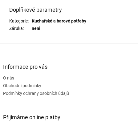
Doplňkové parametry
Kategorie
:
Kuchařské a barové potřeby
Záruka
:
neni
Z
á
p
a
Informace pro vás
t
O nás
í
Obchodní podmínky
Podmínky ochrany osobních údajů
Přijímáme online platby