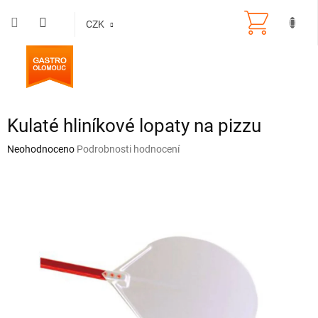
Přejít
na
CZK
obsah
Kulaté hliníkové lopaty na pizzu
Průměrné
Neohodnoceno
Podrobnosti hodnocení
hodnocení
produktu
je
0,0
z
5
hvězdiček.