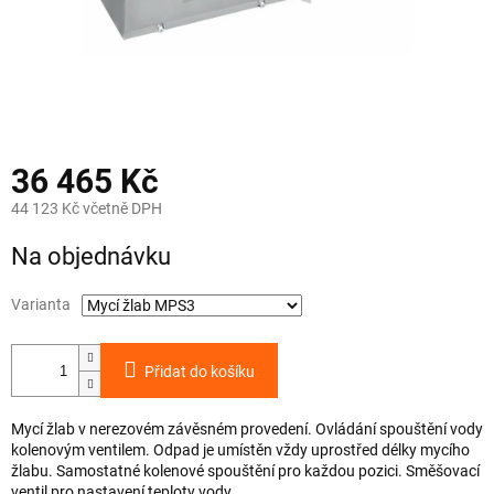
36 465 Kč
44 123 Kč včetně DPH
Měrná
Na objednávku
cena:
Varianta
Přidat do košíku
Mycí žlab v nerezovém závěsném provedení. Ovládání spouštění vody
kolenovým ventilem. Odpad je umístěn vždy uprostřed délky mycího
žlabu. Samostatné kolenové spouštění pro každou pozici. Směšovací
ventil pro nastavení teploty vody