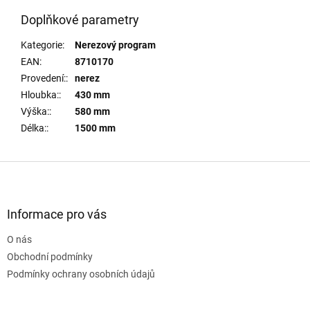
Doplňkové parametry
Kategorie
:
Nerezový program
EAN
:
8710170
Provedení:
:
nerez
Hloubka:
:
430 mm
Výška:
:
580 mm
Délka:
:
1500 mm
Z
á
p
a
Informace pro vás
t
O nás
í
Obchodní podmínky
Podmínky ochrany osobních údajů