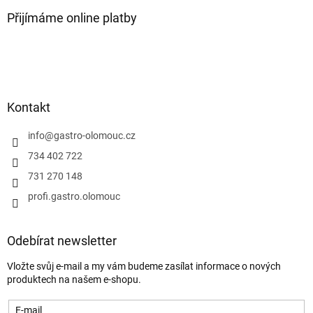
Přijímáme online platby
Kontakt
info
@
gastro-olomouc.cz
734 402 722
731 270 148
profi.gastro.olomouc
Odebírat newsletter
Vložte svůj e-mail a my vám budeme zasílat informace o nových
produktech na našem e-shopu.
E-mail