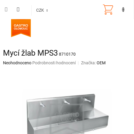
Přejít
na
CZK
obsah
Mycí žlab MPS3
8710170
Průměrné
Neohodnoceno
Podrobnosti hodnocení
Značka:
OEM
hodnocení
produktu
je
0,0
z
5
hvězdiček.