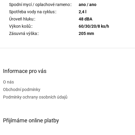
Spodní mycí / oplachové rameno:
:
ano / ano
Spotřeba vody na cyklus:
:
2,4 l
Úroveň hluku:
:
48 dBA
Výkon košů:
:
60/30/20/8 ks/h
Zásuvná výška:
:
205 mm
Z
á
p
a
Informace pro vás
t
O nás
í
Obchodní podmínky
Podmínky ochrany osobních údajů
Přijímáme online platby