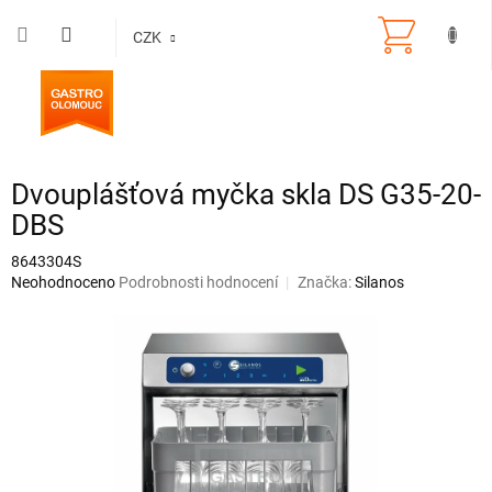
Přejít
na
CZK
obsah
Dvouplášťová myčka skla DS G35-20-
DBS
8643304S
Průměrné
Neohodnoceno
Podrobnosti hodnocení
Značka:
Silanos
hodnocení
produktu
je
0,0
z
5
hvězdiček.