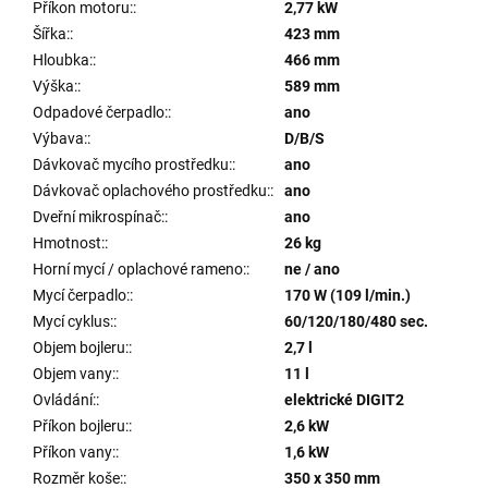
Příkon motoru:
:
2,77 kW
Šířka:
:
423 mm
Hloubka:
:
466 mm
Výška:
:
589 mm
Odpadové čerpadlo:
:
ano
Výbava:
:
D/B/S
Dávkovač mycího prostředku:
:
ano
Dávkovač oplachového prostředku:
:
ano
Dveřní mikrospínač:
:
ano
Hmotnost:
:
26 kg
Horní mycí / oplachové rameno:
:
ne / ano
Mycí čerpadlo:
:
170 W (109 l/min.)
Mycí cyklus:
:
60/120/180/480 sec.
Objem bojleru:
:
2,7 l
Objem vany:
:
11 l
Ovládání:
:
elektrické DIGIT2
Příkon bojleru:
:
2,6 kW
Příkon vany:
:
1,6 kW
Rozměr koše:
:
350 x 350 mm