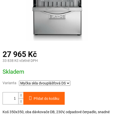
27 965 Kč
33 838 Kč včetně DPH
Měrná
Skladem
cena:
Varianta
Přidat do košíku
Koš 350x350, oba dávkovače DB, 230V, odpadové čerpadlo, snadné