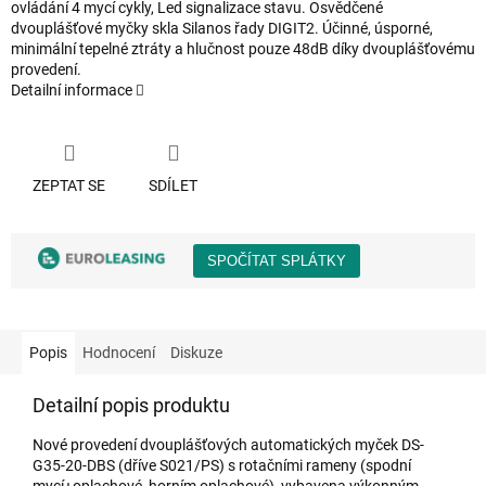
ovládání 4 mycí cykly, Led signalizace stavu. Osvědčené
dvouplášťové myčky skla Silanos řady DIGIT2. Účinné, úsporné,
minimální tepelné ztráty a hlučnost pouze 48dB díky dvouplášťovému
provedení.
Detailní informace
ZEPTAT SE
SDÍLET
Popis
Hodnocení
Diskuze
Detailní popis produktu
Nové provedení dvouplášťových automatických myček DS-
G35-20-DBS (dříve S021/PS) s rotačními rameny (spodní
mycí+oplachové, horním oplachové), vybavena výkonným