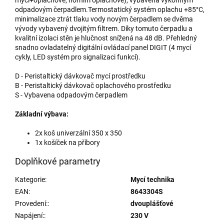
odpadovým čerpadlem.Termostatický systém oplachu +85°C,
minimalizace ztrát tlaku vody novým čerpadlem se dvěma
vývody vybavený dvojitým filtrem. Díky tomuto čerpadlu a
kvalitní izolaci stěn je hlučnost snížená na 48 dB. Přehledný
snadno ovladatelný digitální ovládací panel DIGIT (4 mycí
cykly, LED systém pro signalizaci funkcí).
D - Peristaltický dávkovač mycí prostředku
B - Peristaltický dávkovač oplachového prostředku
S - Vybavena odpadovým čerpadlem
Základní výbava:
2x koš univerzální 350 x 350
1x košíček na příbory
Doplňkové parametry
Kategorie
:
Mycí technika
EAN
:
8643304S
Provedení:
:
dvouplášťové
Napájení:
:
230 V