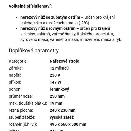
Volitelné příslušenství:
nerezový nůž se zubatým ostřím
– určen pro krájení
chleba, sýra a mraženého masa (-2°C)
nerezový nůž s rovným ostřím
– určen pro krájení
zeleniny, salámů, vařené šunky, italského prosciutta,
syrového masa, vařeného masa, mraženého masa a ryb
Doplňkové parametry
Kategorie
:
Nářezové stroje
Záruka
:
12 měsíců
napětí
:
230 V
příkon
:
147 W
pohon
:
řemínkový
průměr nože
:
250 mm
max. tloušťka plátku
:
19 mm
řezná plocha
:
240 x 230 mm
stupeň zátěže
:
vysoká zátěž
rozměr (š.hl.v.)
:
495 x 660 x 500 mm