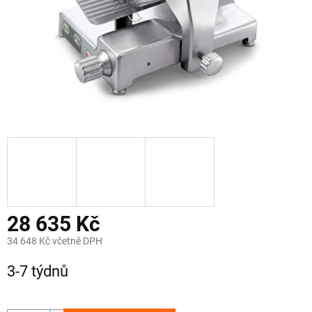
28 635 Kč
34 648 Kč včetně DPH
Měrná
3-7 týdnů
cena: