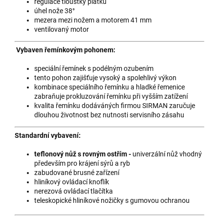
regulace tloušťky plátku
úhel nože 38°
mezera mezi nožem a motorem 41 mm
ventilovaný motor
Vybaven řemínkovým pohonem:
speciální řemínek s podélným ozubením
tento pohon zajišťuje vysoký a spolehlivý výkon
kombinace speciálního řemínku a hladké řemenice
zabraňuje prokluzování řemínku při vyšším zatížení
kvalita řemínku dodáváných firmou SIRMAN zaručuje
dlouhou životnost bez nutnosti servisního zásahu
Standardní vybavení:
teflonový nůž s rovným ostřím -
univerzální nůž vhodný
především pro krájení sýrů a ryb
zabudované brusné zařízení
hliníkový ovládací knoflík
nerezová ovládací tlačítka
teleskopické hliníkové nožičky s gumovou ochranou