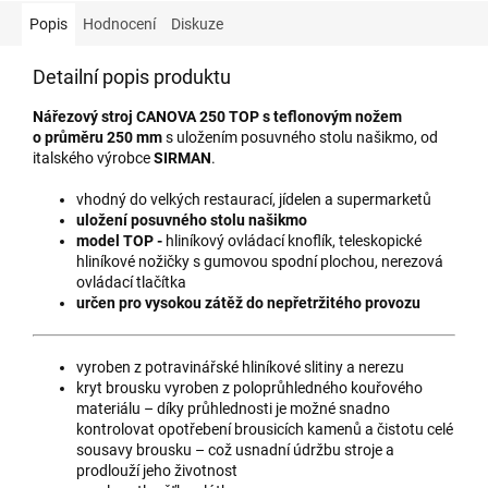
Popis
Hodnocení
Diskuze
Detailní popis produktu
Nářezový stroj CANOVA 250 TOP s teflonovým nožem
o průměru 250 mm
s uložením posuvného stolu našikmo, od
italského výrobce
SIRMAN
.
vhodný do velkých restaurací, jídelen a supermarketů
uložení posuvného stolu našikmo
model TOP -
hliníkový ovládací knoflík, teleskopické
hliníkové nožičky s gumovou spodní plochou, nerezová
ovládací tlačítka
určen pro vysokou zátěž do nepřetržitého provozu
vyroben z potravinářské hliníkové slitiny a nerezu
kryt brousku vyroben z poloprůhledného kouřového
materiálu – díky průhlednosti je možné snadno
kontrolovat opotřebení brousicích kamenů a čistotu celé
sousavy brousku – což usnadní údržbu stroje a
prodlouží jeho životnost