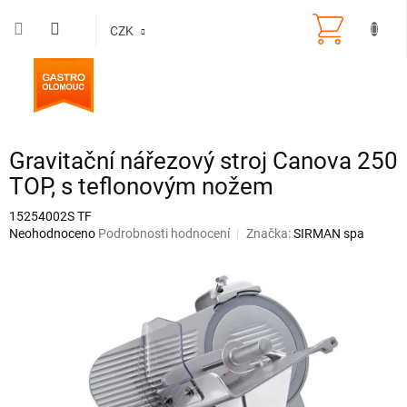
Přejít
na
CZK
obsah
Gravitační nářezový stroj Canova 250
TOP, s teflonovým nožem
15254002S TF
Průměrné
Neohodnoceno
Podrobnosti hodnocení
Značka:
SIRMAN spa
hodnocení
produktu
je
0,0
z
5
hvězdiček.