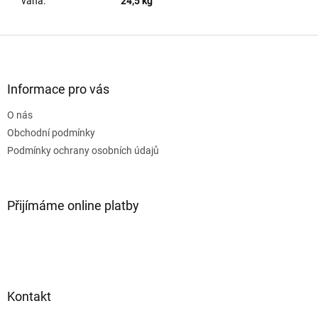
váha
:
24,5 kg
Z
á
p
a
Informace pro vás
t
O nás
í
Obchodní podmínky
Podmínky ochrany osobních údajů
Přijímáme online platby
Kontakt