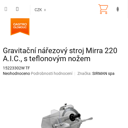
Přejít
na
CZK
obsah
Gravitační nářezový stroj Mirra 220
A.I.C., s teflonovým nožem
15223302W TF
Průměrné
Neohodnoceno
Podrobnosti hodnocení
Značka:
SIRMAN spa
hodnocení
produktu
je
0,0
z
5
hvězdiček.