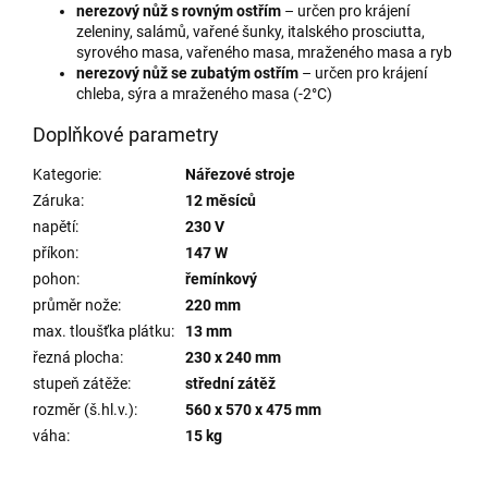
nerezový nůž s rovným ostřím
– určen pro krájení
zeleniny, salámů, vařené šunky, italského prosciutta,
syrového masa, vařeného masa, mraženého masa a ryb
nerezový nůž se zubatým ostřím
– určen pro krájení
chleba, sýra a mraženého masa (-2°C)
Doplňkové parametry
Kategorie
:
Nářezové stroje
Záruka
:
12 měsíců
napětí
:
230 V
příkon
:
147 W
pohon
:
řemínkový
průměr nože
:
220 mm
max. tloušťka plátku
:
13 mm
řezná plocha
:
230 x 240 mm
stupeň zátěže
:
střední zátěž
rozměr (š.hl.v.)
:
560 x 570 x 475 mm
váha
:
15 kg