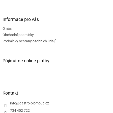
Z
á
p
a
Informace pro vás
t
O nás
í
Obchodní podmínky
Podmínky ochrany osobních údajů
Přijímáme online platby
Kontakt
info
@
gastro-olomouc.cz
734 402 722