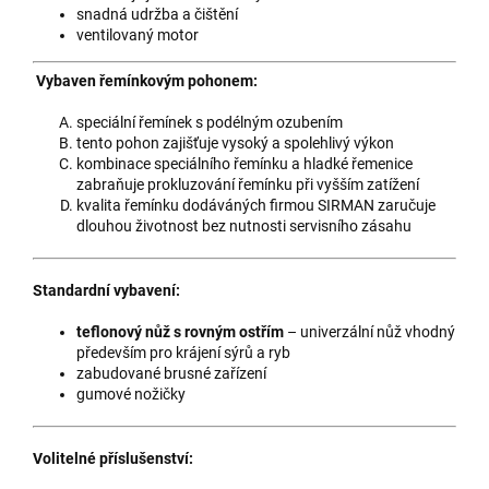
snadná udržba a čištění
ventilovaný motor
Vybaven řemínkovým pohonem:
speciální řemínek s podélným ozubením
tento pohon zajišťuje vysoký a spolehlivý výkon
kombinace speciálního řemínku a hladké řemenice
zabraňuje prokluzování řemínku při vyšším zatížení
kvalita řemínku dodáváných firmou SIRMAN zaručuje
dlouhou životnost bez nutnosti servisního zásahu
Standardní vybavení:
teflonový nůž s rovným ostřím
– univerzální nůž vhodný
především pro krájení sýrů a ryb
zabudované brusné zařízení
gumové nožičky
Volitelné příslušenství: