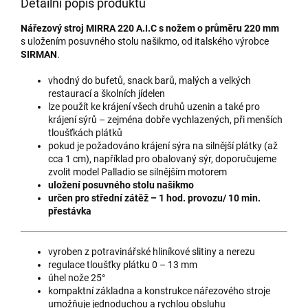
Detailní popis produktu
Nářezový stroj MIRRA 220 A.I.C s nožem o průměru 220 mm
s uložením posuvného stolu našikmo, od italského výrobce
SIRMAN
.
vhodný do bufetů, snack barů, malých a velkých
restaurací a školních jídelen
lze použít ke krájení všech druhů uzenin a také pro
krájení sýrů – zejména dobře vychlazených, při menších
tloušťkách plátků
pokud je požadováno krájení sýra na silnější plátky (až
cca 1 cm), například pro obalovaný sýr, doporučujeme
zvolit model Palladio se silnějším motorem
uložení posuvného stolu našikmo
určen pro střední zátěž – 1 hod. provozu/ 10 min.
přestávka
vyroben z potravinářské hliníkové slitiny a nerezu
regulace tloušťky plátku 0 – 13 mm
úhel nože 25°
kompaktní základna a konstrukce nářezového stroje
umožňuje jednoduchou a rychlou obsluhu