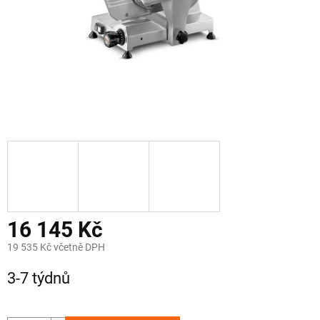
16 145 Kč
19 535 Kč včetně DPH
Měrná
3-7 týdnů
cena: