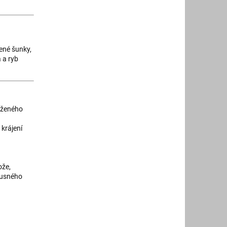
řené šunky,
 a ryb
raženého
krájení
ože,
brusného