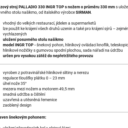
zový stroj PALLADIO 330 INGR TOP s nožem o průměru 330 mm
s ulož
vného stolu našikmo, od italského výrobce
SIRMAN
.
vhodný do velkých restaurací, jídelen a supermarketů
lze použít ke krájení všech druhů uzenin a také pro krájení sýrů – zejm
vychlazených
uložení posuvného stolu našikmo
model INGR TOP -
šnekový pohon, hliníkový ovládací knoflík, teleskopi
hliníkové nožičky s gumovou spodní plochou, sada nářadí na údržbu
určen pro vysokou zátěž do nepřetržitého provozu
vyroben z potravinářské hliníkové slitiny a nerezu
regulace tloušťky plátku 0 – 23 mm
úhel nože 35°
mezera mezi nožem a motorem 49,5 mm
snadná udržba a čištění
uzavřená a utěsněná řemenice
zaoblený design
aven šnekovým pohonem:
uložení převodových kol v olejové lázni