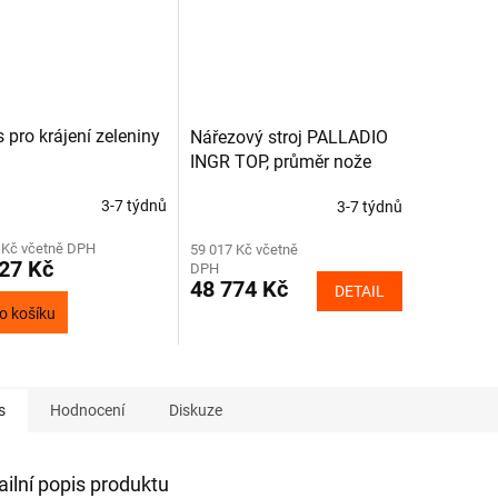
 pro krájení zeleniny
Nářezový stroj PALLADIO
INGR TOP, průměr nože
330 mm
3-7 týdnů
3-7 týdnů
 Kč včetně DPH
59 017 Kč včetně
27 Kč
DPH
48 774 Kč
DETAIL
o košíku
s
Hodnocení
Diskuze
ailní popis produktu