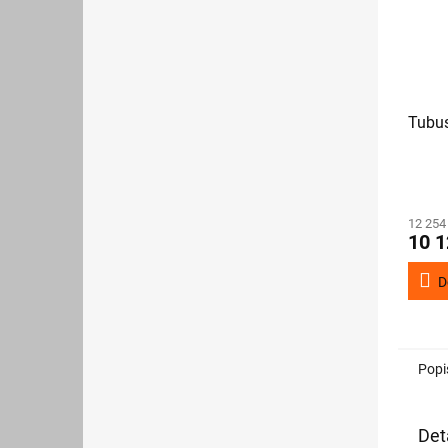
Tubus
12 254
10 1
D
Popi
Det