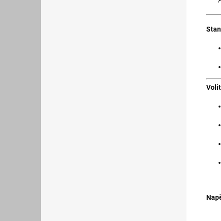
Stan
Voli
Napě