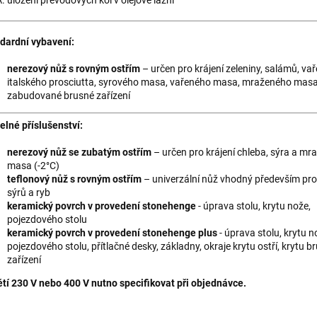
dardní vybavení:
nerezový nůž s rovným ostřím
– určen pro krájení zeleniny, salámů, va
italského prosciutta, syrového masa, vařeného masa, mraženého masa
zabudované brusné zařízení
telné příslušenství:
nerezový nůž se zubatým ostřím
– určen pro krájení chleba, sýra a m
masa (-2°C)
teflonový nůž s rovným ostřím
– univerzální nůž vhodný především pro 
sýrů a ryb
keramický povrch v provedení stonehenge
- úprava stolu, krytu nože,
pojezdového stolu
keramický povrch v provedení stonehenge plus
- úprava stolu, krytu n
pojezdového stolu, přítlačné desky, základny, okraje krytu ostří, krytu 
zařízení
tí 230 V nebo 400 V nutno specifikovat při objednávce.