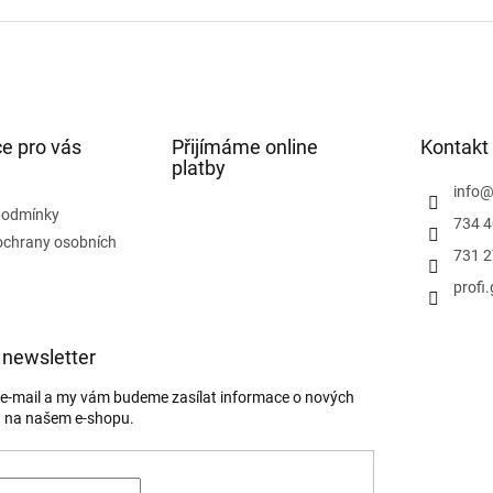
e pro vás
Přijímáme online
Kontakt
platby
info
podmínky
734 4
ochrany osobních
731 2
profi
 newsletter
j e-mail a my vám budeme zasílat informace o nových
 na našem e-shopu.