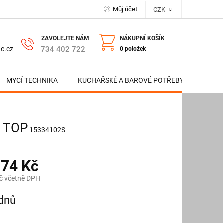
Můj účet
CZK
NÁKUPNÍ KOŠÍK
734 402 722
c.cz
0 položek
MYCÍ TECHNIKA
KUCHAŘSKÉ A BAROVÉ POTŘEBY
NERE
R TOP
15334102S
774 Kč
č včetně DPH
ýdnů