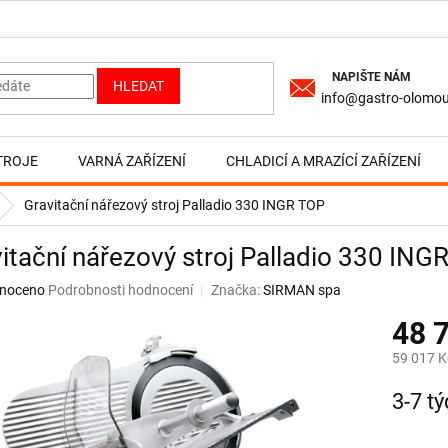
HLEDAT
info@gastro-olomou
TROJE
VARNÁ ZAŘÍZENÍ
CHLADICÍ A MRAZÍCÍ ZAŘÍZENÍ
Gravitační nářezový stroj Palladio 330 INGR TOP
itační nářezový stroj Palladio 330 ING
né
noceno
Podrobnosti hodnocení
Značka:
SIRMAN spa
ní
48 
u
59 017 K
Měrná
3-7 t
cena:
ek.