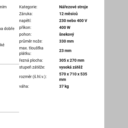
ením
Kategorie
:
Nářezové stroje
Záruka
:
12 měsíců
napětí
:
230 nebo 400 V
příkon
:
400 W
éna dobře
pohon
:
šnekový
průměr nože
:
330 mm
cké
max. tloušťka
23 mm
plátku
:
řezná plocha
:
305 x 270 mm
stupeň zátěže
:
vysoká zátěž
570 x 710 x 535
rozměr (š.hl.v.)
:
mm
váha
:
37 kg