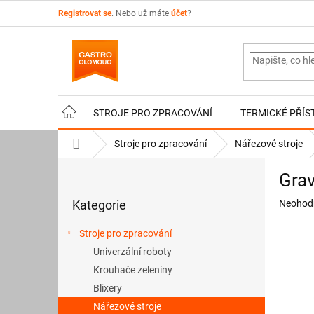
Přejít
Registrovat se
. Nebo už máte
účet
?
na
obsah
STROJE PRO ZPRACOVÁNÍ
TERMICKÉ PŘÍS
Domů
Stroje pro zpracování
Nářezové stroje
P
Grav
o
Přeskočit
s
Průměr
Kategorie
Neohod
kategorie
t
hodnoce
r
produkt
Stroje pro zpracování
a
je
Univerzální roboty
n
0,0
z
Krouhače zeleniny
n
5
í
Blixery
hvězdič
p
Nářezové stroje