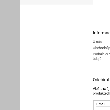
Z
á
p
a
t
Informac
í
O nás
Obchodní 
Podmínky 
údajů
Odebírat
Vložte svů
produktech
E-mail