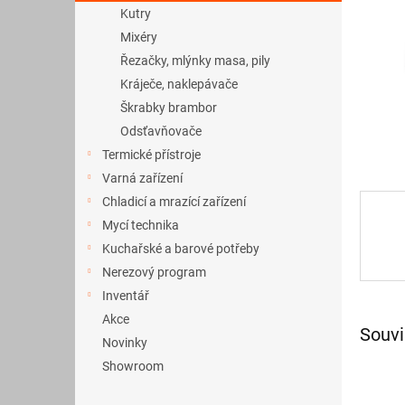
a
Kutry
n
Mixéry
e
Řezačky, mlýnky masa, pily
l
Kráječe, naklepávače
Škrabky brambor
Odsťavňovače
Termické přístroje
Varná zařízení
Chladicí a mrazící zařízení
Mycí technika
Kuchařské a barové potřeby
Nerezový program
Inventář
Akce
Souvi
Novinky
Showroom