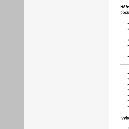
Náře
posu
Vyb