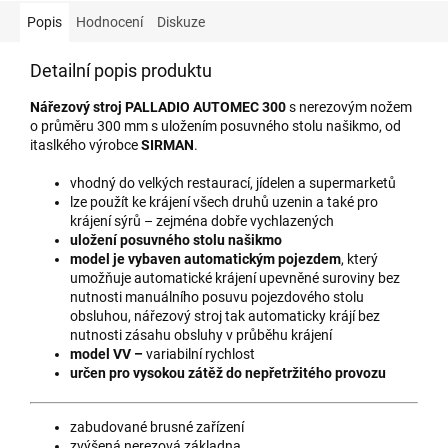
Popis
Hodnocení
Diskuze
Detailní popis produktu
Nářezový stroj
PALLADIO AUTOMEC 300
s nerezovým nožem
o průměru 300 mm s uložením posuvného stolu našikmo, od
itaslkého výrobce
SIRMAN
.
vhodný do velkých restaurací, jídelen a supermarketů
lze použít ke krájení všech druhů uzenin a také pro
krájení sýrů – zejména dobře vychlazených
uložení posuvného stolu našikmo
model je vybaven automa­tickým pojezdem
, který
umožňuje automatické krájení upevněné suroviny bez
nutnosti manuálního posuvu pojezdového stolu
obsluhou, nářezový stroj tak automaticky krájí bez
nutnosti zásahu obsluhy v průběhu krájení
model VV –
variabilní rychlost
určen pro
vysokou zátěž do nepřetržitého provozu
zabudované brusné zařízení
zvýšená nerezová základna