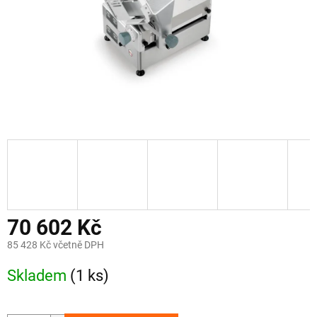
70 602 Kč
85 428 Kč včetně DPH
Měrná
Skladem
(1 ks)
cena: