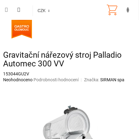
Přejít
na
CZK
obsah
Gravitační nářezový stroj Palladio
Automec 300 VV
153044GU2V
Průměrné
Neohodnoceno
Podrobnosti hodnocení
Značka:
SIRMAN spa
hodnocení
produktu
je
0,0
z
5
hvězdiček.