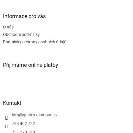
á
p
a
Informace pro vás
t
O nás
í
Obchodní podmínky
Podmínky ochrany osobních údajů
Přijímáme online platby
Kontakt
info
@
gastro-olomouc.cz
734 402 722
731 270 148