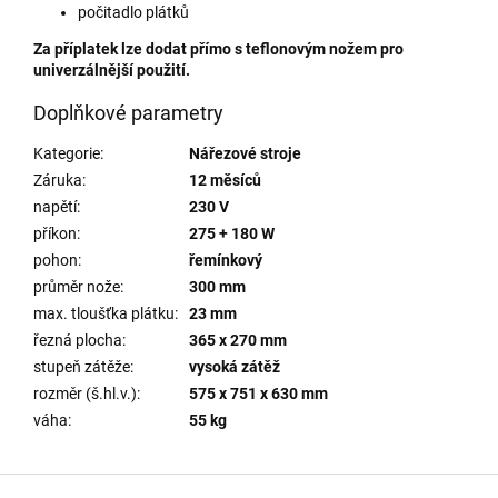
počitadlo plátků
Za příplatek lze dodat přímo s teflonovým nožem pro
univerzálnější použití.
Doplňkové parametry
Kategorie
:
Nářezové stroje
Záruka
:
12 měsíců
napětí
:
230 V
příkon
:
275 + 180 W
pohon
:
řemínkový
průměr nože
:
300 mm
max. tloušťka plátku
:
23 mm
řezná plocha
:
365 x 270 mm
stupeň zátěže
:
vysoká zátěž
rozměr (š.hl.v.)
:
575 x 751 x 630 mm
váha
:
55 kg
Z