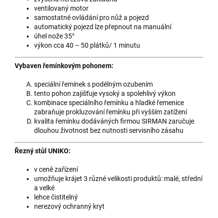
ventilovaný motor
samostatné ovládání pro nůž a pojezd
automatický pojezd lze přepnout na manuální
úhel nože 35°
výkon cca 40 – 50 plátků/ 1 minutu
Vybaven řemínkovým pohonem:
speciální řemínek s podélným ozubením
tento pohon zajišťuje vysoký a spolehlivý výkon
kombinace speciálního řemínku a hladké řemenice
zabraňuje prokluzování řemínku při vyšším zatížení
kvalita řemínku dodáváných firmou SIRMAN zaručuje
dlouhou životnost bez nutnosti servisního zásahu
Řezný stůl UNIKO:
v ceně zařízení
umožňuje krájet 3 různé velikosti produktů: malé, střední
a velké
lehce čistitelný
nerezový ochranný kryt