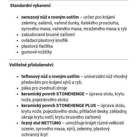
Standardní vybavení:
nerezový nůž s rovným ostřím
– určen pro krájení
zeleniny, salámů, vařené šunky, italského prosciutta,
syrového masa, vařeného masa, mraženého masa a ryb
zabudované brusné zařízení
ovládací plastový knoflík
plastová tlačítka
gumové nožičky
Volitelné příslušenství:
teflonový nůž s rovným ostřím
– univerzální nůž vhodný
především pro krájení sýrů a ryb.
páka pro zvednutí stroje
keramický povrch STONEHENGE –
úprava stolu, krytu
nože, pojezdového stolu)
keramický povrch STONEHENGE PLUS –
úprava stolu,
krytu nože, pojezdového stolu, přítlačné desky, základny,
okraje krytu ostří, krytu brusného zařízení)
řezný stul NETTUNO
– umožňuje krájet různé velikosti
uzenin, syrového masa, sýrů, zeleniny, plastový
ochranný kryt